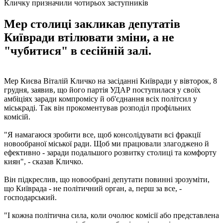
Кличку призначили чотирьох заступників
Мер столиці закликав депутатів
Київради втілювати зміни, а не
"чубитися" в сесійній залі.
Мер Києва Віталій Кличко на засіданні Київради у вівторок, 8
грудня, заявив, що його партія УДАР поступилася у своїх
амбіціях заради компромісу й об'єднання всіх політсил у
міськраді. Так він прокоментував розподіл профільних
комісій.
"Я намагаюся зробити все, щоб консолідувати всі фракції
новообраної міської ради. Щоб ми працювали злагоджено й
ефективно - заради подальшого розвитку столиці та комфорту
киян", - сказав Кличко.
Він підкреслив, що новообрані депутати повинні зрозуміти,
що Київрада - не політичний орган, а, перш за все, -
господарський.
"І кожна політична сила, коли очолює комісії або представлена