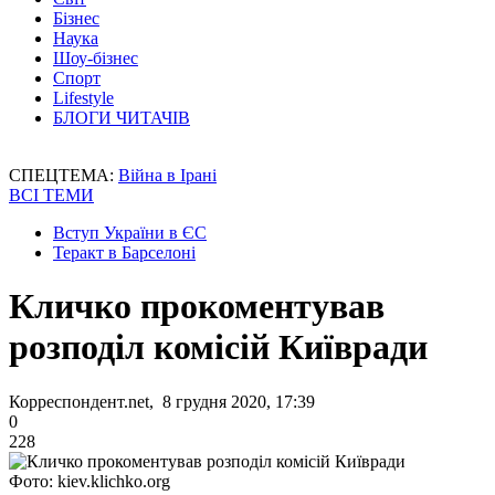
Бізнес
Наука
Шоу-бізнес
Спорт
Lifestyle
БЛОГИ ЧИТАЧІВ
СПЕЦТЕМА:
Війна в Ірані
ВСІ ТЕМИ
Вступ України в ЄС
Теракт в Барселоні
Кличко прокоментував
розподіл комісій Київради
Корреспондент.net, 8 грудня 2020, 17:39
0
228
Фото: kiev.klichko.org