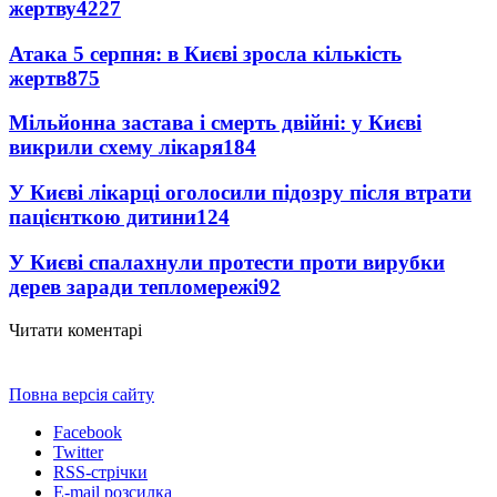
жертву
4227
Атака 5 серпня: в Києві зросла кількість
жертв
875
Мільйонна застава і смерть двійні: у Києві
викрили схему лікаря
184
У Києві лікарці оголосили підозру після втрати
пацієнткою дитини
124
У Києві спалахнули протести проти вирубки
дерев заради тепломережі
92
Читати коментарі
Повна версія сайту
Facebook
Twitter
RSS-стрічки
E-mail розсилка