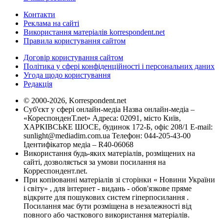
Контакти
Реклама на сайті
Використання матеріалів korrespondent.net
Правила користування сайтом
Договір користування сайтом
Політика у сфері конфіденційності і персональних даних
Угода щодо користування
Редакція
© 2000-2026, Korrespondent.net
Суб'єкт у сфері онлайн-медіа Назва онлайн-медіа –
«КореспонденТ.net» Адреса: 02091, місто Київ,
ХАРКІВСЬКЕ ШОСЕ, будинок 172-Б, офіс 208/1 E-mail:
sunlight@mediadim.com.ua
Телефон: 044-205-43-00
Ідентифікатор медіа – R40-06068
Використання будь-яких матеріалів, розміщених на
сайті, дозволяється за умови посилання на
Корреспондент.net.
При копіюванні матеріалів зі сторінки « Новини України
і світу» , для інтернет - видань - обов'язкове пряме
відкрите для пошукових систем гіперпосилання .
Посилання має бути розміщена в незалежності від
повного або часткового використання матеріалів.