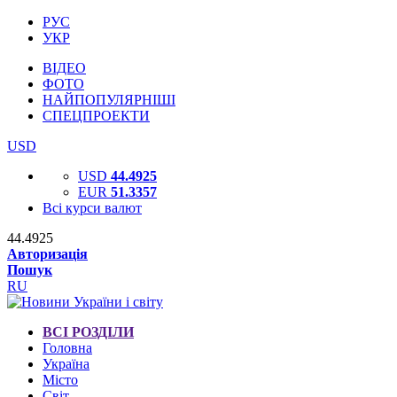
РУС
УКР
ВІДЕО
ФОТО
НАЙПОПУЛЯРНІШІ
СПЕЦПРОЕКТИ
USD
USD
44.4925
EUR
51.3357
Всі курси валют
44.4925
Авторизація
Пошук
RU
ВСІ РОЗДІЛИ
Головна
Україна
Місто
Світ