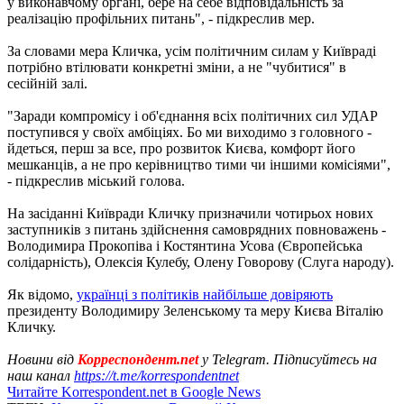
​​у виконавчому органі, бере на себе відповідальність за
реалізацію профільних питань", - підкреслив мер.
За словами мера Кличка, усім політичним силам у Київраді
потрібно втілювати конкретні зміни, а не "чубитися" в
сесійній залі.
"Заради компромісу і об'єднання всіх політичних сил УДАР
поступився у своїх амбіціях. Бо ми виходимо з головного -
йдеться, перш за все, про розвиток Києва, комфорт його
мешканців, а не про керівництво тими чи іншими комісіями",
- підкреслив міський голова.
На засіданні Київради Кличку призначили чотирьох нових
заступників з питань здійснення самоврядних повноважень -
Володимира Прокопіва і Костянтина Усова (Європейська
солідарність), Олексія Кулебу, Олену Говорову (Слуга народу).
Як відомо,
українці з політиків найбільше довіряють
президенту Володимиру Зеленському та меру Києва Віталію
Кличку.
Новини від
Корреспондент.net
у Telegram. Підписуйтесь на
наш канал
https://t.me/korrespondentnet
Читайте Korrespondent.net в Google News