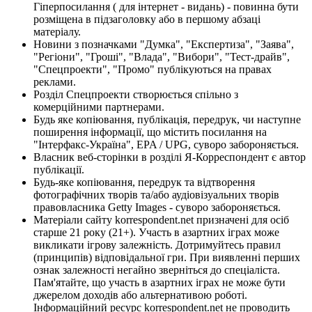
Гіперпосилання ( для інтернет - видань) - повинна бути
розміщена в підзаголовку або в першому абзаці
матеріалу.
Новини з позначками "Думка", "Експертиза", "Заява",
"Регіони", "Гроші", "Влада", "Вибори", "Тест-драйв",
"Спецпроекти", "Промо" публікуються на правах
реклами.
Розділ Спецпроекти створюється спільно з
комерційними партнерами.
Будь яке копіювання, публікація, передрук, чи наступне
поширення інформації, що містить посилання на
"Інтерфакс-Україна", EPA / UPG, суворо забороняється.
Власник веб-сторінки в розділі Я-Корреспондент є автор
публікації.
Будь-яке копіювання, передрук та відтворення
фотографічних творів та/або аудіовізуальних творів
правовласника Getty Images - суворо забороняється.
Матеріали сайту korrespondent.net призначені для осіб
старше 21 року (21+). Участь в азартних іграх може
викликати ігрову залежність. Дотримуйтесь правил
(принципів) відповідальної гри. При виявленні перших
ознак залежності негайно зверніться до спеціаліста.
Пам'ятайте, що участь в азартних іграх не може бути
джерелом доходів або альтернативою роботі.
Інформаційний ресурс korrespondent.net не проводить