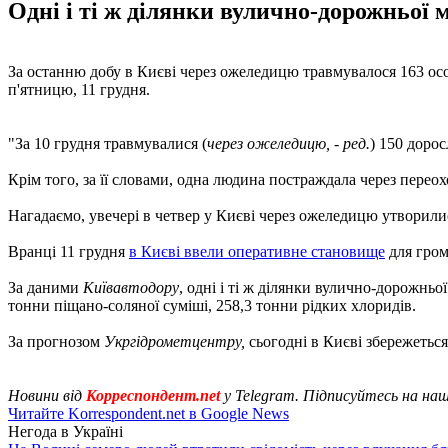
Одні і ті ж ділянки вулично-дорожньої м
За останню добу в Києві через ожеледицю травмувалося 163 о
п'ятницю, 11 грудня.
"За 10 грудня травмувалися (
через ожеледицю, - ред.
) 150 дорос
Крім того, за її словами, одна людина постраждала через перео
Нагадаємо, увечері в четвер у Києві через ожеледицю утворилис
Вранці 11 грудня
в Києві ввели оперативне становище
для гром
За даними
Київавтодору
, одні і ті ж ділянки вулично-дорожнь
тонни піщано-соляної суміші, 258,3 тонни рідких хлоридів.
За прогнозом
Укргідрометцентру,
сьогодні в Києві збережеться
Новини від
Корреспондент.net
у Telegram. Підписуйтесь на на
Читайте Korrespondent.net в Google News
Негода в Україні