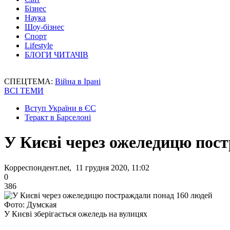
Бізнес
Наука
Шоу-бізнес
Спорт
Lifestyle
БЛОГИ ЧИТАЧІВ
СПЕЦТЕМА:
Війна в Ірані
ВСІ ТЕМИ
Вступ України в ЄС
Теракт в Барселоні
У Києві через ожеледицю пос
Корреспондент.net, 11 грудня 2020, 11:02
0
386
Фото: Думская
У Києві зберігається ожеледь на вулицях