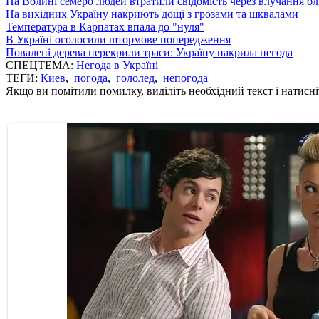
На Волині семеро людей втратили свідомість через влучання б
На вихідних Україну накриють дощі з грозами та шквалами
Температура в Карпатах впала до "нуля"
В Україні оголосили штормове попередження
Повалені дерева перекрили траси: Україну накрила негода
СПЕЦТЕМА:
Негода в Україні
ТЕГИ:
Киев
,
погода
,
гололед
,
непогода
Якщо ви помітили помилку, виділіть необхідний текст і натисніт