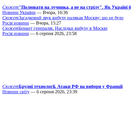
Сюжет
"Полювати на лучника, а не на стрілу". Як Україні 
Новини України
— Вчора, 16:36
Сюжет
Загадковий звук вибуху налякав Москву: що це було
Росія новини
— Вчора, 15:27
Сюжет
Бенкет генералів. Наслідки вибуху в Москві
Росія новини
— 6 серпня 2026, 23:58
Сюжет
Брудні технології. Атаки РФ на вибори у Франції
Новини світу
— 6 серпня 2026, 23:39