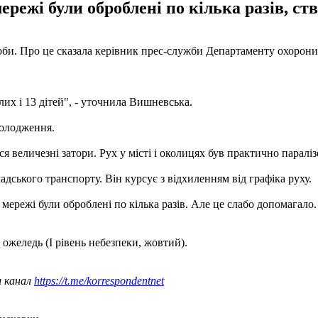
ережі були оброблені по кілька разів, ст
соби. Про це сказала керівник прес-служби Департаменту охоро
лих і 13 дітей", - уточнила Вишневська.
холодження.
я величезні затори. Рух у місті і околицях був практично паралі
адського транспорту. Він курсує з відхиленням від графіка руху.
ої мережі були оброблені по кілька разів. Але це слабо допомагал
 ожеледь (І рівень небезпеки, жовтий).
ш канал
https://t.me/korrespondentnet