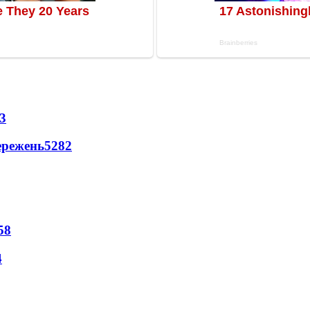
3
ережень
5282
58
4