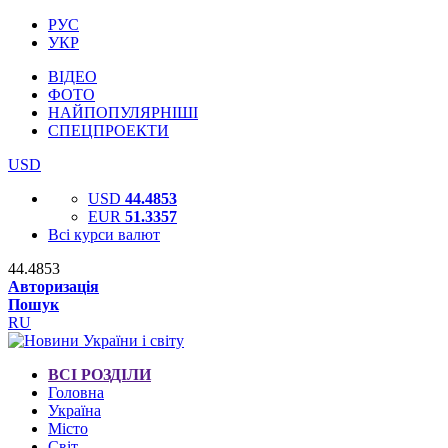
РУС
УКР
ВІДЕО
ФОТО
НАЙПОПУЛЯРНІШІ
СПЕЦПРОЕКТИ
USD
USD
44.4853
EUR
51.3357
Всі курси валют
44.4853
Авторизація
Пошук
RU
ВСІ РОЗДІЛИ
Головна
Україна
Місто
Світ