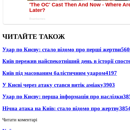
ЧИТАЙТЕ ТАКОЖ
Удар по Києву: стало відомо про перші жертви
560
Київ пережив найспекотніший день в історії спост
Київ під масованим балістичним ударом
4197
У Києві через атаку стався витік аміаку
3903
Удар по Києву: перша інформація про наслідки
38
Нічна атака на Київ: стало відомо про жертву
385
Читати коментарі