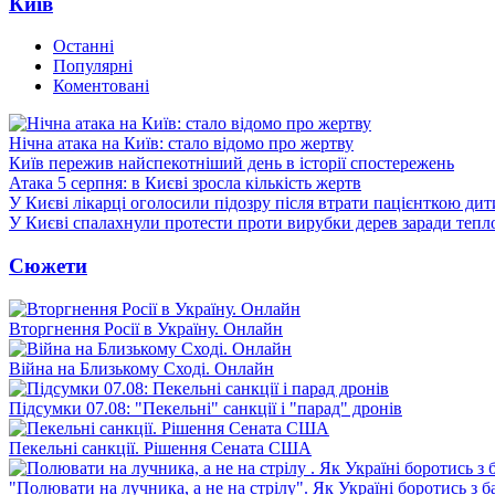
Київ
Останні
Популярні
Коментовані
Нічна атака на Київ: стало відомо про жертву
Київ пережив найспекотніший день в історії спостережень
Атака 5 серпня: в Києві зросла кількість жертв
У Києві лікарці оголосили підозру після втрати пацієнткою ди
У Києві спалахнули протести проти вирубки дерев заради тепл
Сюжети
Вторгнення Росії в Україну. Онлайн
Війна на Близькому Сході. Онлайн
Підсумки 07.08: "Пекельні" санкції і "парад" дронів
Пекельні санкції. Рішення Сената США
"Полювати на лучника, а не на стрілу". Як Україні боротись з 