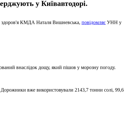
верджують у Київавтодорі.
ни здоров'я КМДА Наталя Вишневська,
повідомляє
УНН у
зований внаслідок дощу, який пішов у морозну погоду.
о. Дорожники вже використовували 2143,7 тонни солі, 99,6