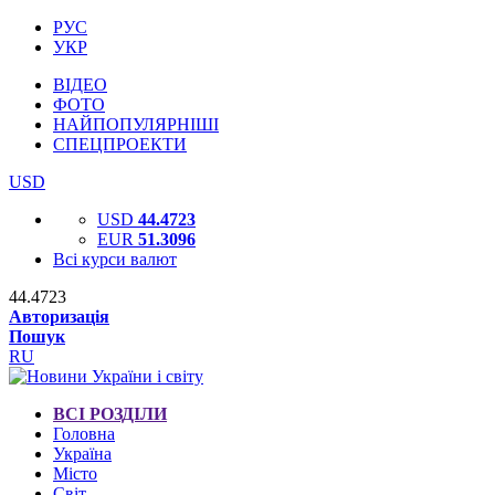
РУС
УКР
ВІДЕО
ФОТО
НАЙПОПУЛЯРНІШІ
СПЕЦПРОЕКТИ
USD
USD
44.4723
EUR
51.3096
Всі курси валют
44.4723
Авторизація
Пошук
RU
ВСІ РОЗДІЛИ
Головна
Україна
Місто
Світ