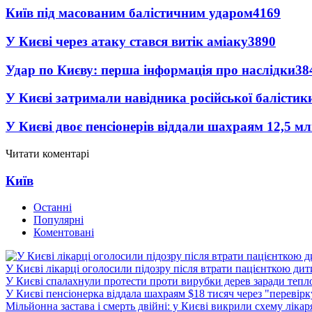
Київ під масованим балістичним ударом
4169
У Києві через атаку стався витік аміаку
3890
Удар по Києву: перша інформація про наслідки
38
У Києві затримали навідника російської балістик
У Києві двоє пенсіонерів віддали шахраям 12,5 м
Читати коментарі
Київ
Останні
Популярні
Коментовані
У Києві лікарці оголосили підозру після втрати пацієнткою ди
У Києві спалахнули протести проти вирубки дерев заради тепл
У Києві пенсіонерка віддала шахраям $18 тисяч через "перевір
Мільйонна застава і смерть двійні: у Києві викрили схему лікар