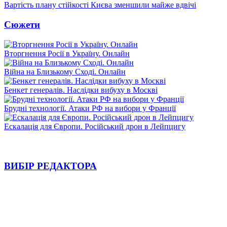
Вартість плану стійкості Києва зменшили майже вдвічі
Сюжети
Вторгнення Росії в Україну. Онлайн
Війна на Близькому Сході. Онлайн
Бенкет генералів. Наслідки вибуху в Москві
Брудні технології. Атаки РФ на вибори у Франції
Ескалація для Європи. Російський дрон в Лейпцигу
ВИБІР РЕДАКТОРА