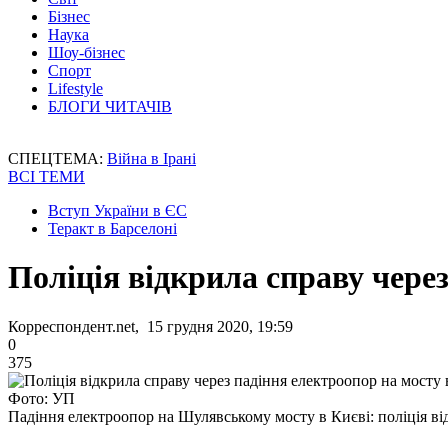
Бізнес
Наука
Шоу-бізнес
Спорт
Lifestyle
БЛОГИ ЧИТАЧІВ
СПЕЦТЕМА:
Війна в Ірані
ВСІ ТЕМИ
Вступ України в ЄС
Теракт в Барселоні
Поліція відкрила справу через
Корреспондент.net, 15 грудня 2020, 19:59
0
375
Фото: УП
Падіння електроопор на Шулявському мосту в Києві: поліція ві