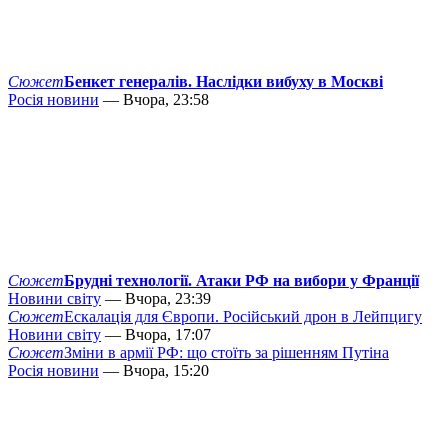
Сюжет
Бенкет генералів. Наслідки вибуху в Москві
Росія новини
— Вчора, 23:58
Сюжет
Брудні технології. Атаки РФ на вибори у Франції
Новини світу
— Вчора, 23:39
Сюжет
Ескалація для Європи. Російський дрон в Лейпцигу
Новини світу
— Вчора, 17:07
Сюжет
Зміни в армії РФ: що стоїть за рішенням Путіна
Росія новини
— Вчора, 15:20