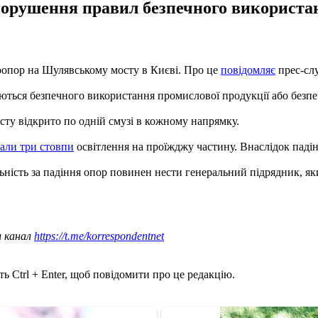
орушення правил безпечного використанн
роопор на Шулявському мосту в Києві. Про це
повідомляє
прес-слу
ься безпечного використання промислової продукції або безпечно
сту відкрито по одній смузі в кожному напрямку.
али три стовпи
освітлення на проїжджу частину. Внаслідок падін
ьність за падіння опор повинен нести генеральний підрядник, який
ш канал
https://t.me/korrespondentnet
ь Ctrl + Enter, щоб повідомити про це редакцію.