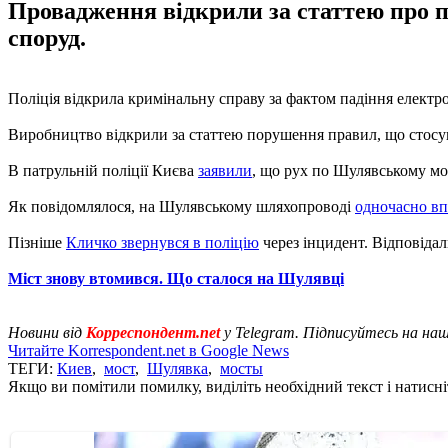
Провадження відкрили за статтею про п
споруд.
Поліція відкрила кримінальну справу за фактом падіння елект
Виробництво відкрили за статтею порушення правил, що стосуют
В патрульній поліції Києва
заявили
, що рух по Шулявському мо
Як повідомлялося, на Шулявському шляхопроводі
одночасно вп
Пізніше
Кличко звернувся в поліцію
через інцидент. Відповідал
Міст знову втомився. Що сталося на Шулявці
Новини від
Корреспондент.net
у Telegram. Підписуйтесь на на
Читайте Korrespondent.net в Google News
ТЕГИ:
Киев
,
мост
,
Шулявка
,
мосты
Якщо ви помітили помилку, виділіть необхідний текст і натисніт