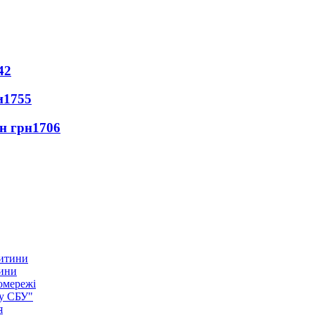
42
и
1755
лн грн
1706
тини
омережі
ку СБУ"
я