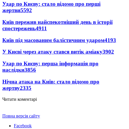
Удар по Києву: стало відомо про перші
жертви
5592
Київ пережив найспекотніший день в історії
спостережень
4911
Київ під масованим балістичним ударом
4193
У Києві через атаку стався витік аміаку
3902
Удар по Києву: перша інформація про
наслідки
3856
Нічна атака на Київ: стало відомо про
жертву
2335
Читати коментарі
Повна версія сайту
Facebook