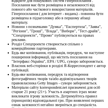
відкрите для пошукових систем гіперпосилання .
Посилання має бути розміщена в незалежності від
повного або часткового використання матеріалів.
Гіперпосилання ( для інтернет - видань) - повинна бути
розміщена в підзаголовку або в першому абзаці
матеріалу.
Новини з позначками "Думка", "Експертиза", "Заява",
"Регіони", "Гроші", "Влада", "Вибори", "Тест-драйв",
"Спецпроекти", "Промо" публікуються на правах
реклами.
Розділ Спецпроекти створюється спільно з
комерційними партнерами.
Будь яке копіювання, публікація, передрук, чи наступне
поширення інформації, що містить посилання на
"Інтерфакс-Україна", EPA / UPG, суворо забороняється.
Власник веб-сторінки в розділі Я-Корреспондент є автор
публікації.
Будь-яке копіювання, передрук та відтворення
фотографічних творів та/або аудіовізуальних творів
правовласника Getty Images - суворо забороняється.
Матеріали сайту korrespondent.net призначені для осіб
старше 21 року (21+). Участь в азартних іграх може
викликати ігрову залежність. Дотримуйтесь правил
(принципів) відповідальної гри. При виявленні перших
ознак залежності негайно зверніться до спеціаліста.