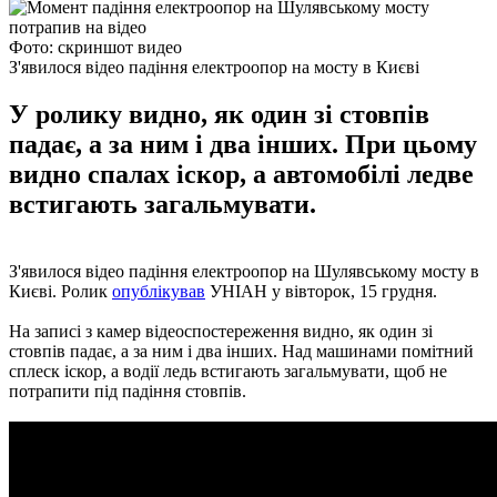
Фото: скриншот видео
З'явилося відео падіння електроопор на мосту в Києві
У ролику видно, як один зі стовпів
падає, а за ним і два інших. При цьому
видно спалах іскор, а автомобілі ледве
встигають загальмувати.
З'явилося відео падіння електроопор на Шулявському мосту в
Києві. Ролик
опублікував
УНІАН у вівторок, 15 грудня.
На записі з камер відеоспостереження видно, як один зі
стовпів падає, а за ним і два інших. Над машинами помітний
сплеск іскор, а водії ледь встигають загальмувати, щоб не
потрапити під падіння стовпів.