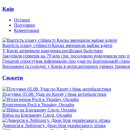
Київ
Останні
Популярні
Коментовані
Вартість плану стійкості Києва зменшили майже вдвічі
У Києві затримали навідника російської балістики
Закупівля серверів на 79 млн грн: посадовцю повідомили про п
Генштаб спростував інформацію про удар по Бортницькій станці
Виснажені та голодні: у Києві в антисанітарних умовах тримал
Сюжети
Підсумки 05.08: Удар по Києву і брак антибалістики
Вторгнення Росії в Україну. Онлайн
Війна на Близькому Сході. Онлайн
Диверсія в Лейпцигу. Дрон біля українського літака