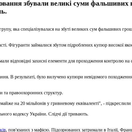
повання збували великі суми фальшивих 
ь.
пу, яка спеціалізувалася на збуті великих сум фальшивих грошей
сті. Фігуранти займалися збутом підроблених купюр високої якост
али відповідні захисні елементи для проходження контролю на с
ня. В результаті, було вилучено купюри невідомого походження 
и та правоохоронних структур.
 майже на 20 мільйонів у гривневому еквіваленті", - підкреслили 
ьного кодексу України. Слідчі дії тривають.
ків
, пов'язаних з мафією. Підозрюваних затримали в Італії, Франц