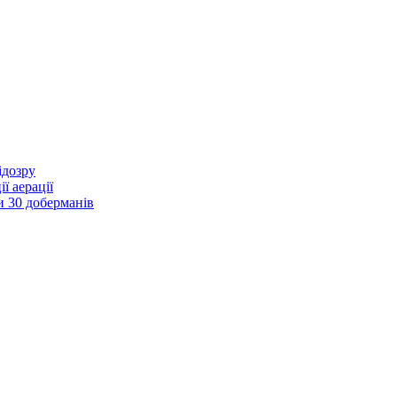
ідозру
ї аерації
и 30 доберманів