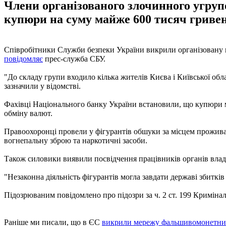
Члени організованого злочинного угру
купюри на суму майже 600 тисяч гривен
Співробітники Служби безпеки України викрили організовану гру
повідомляє
прес-служба СБУ.
"До складу групи входило кілька жителів Києва і Київської обла
зазначили у відомстві.
Фахівці Національного банку України встановили, що купюри м
обміну валют.
Правоохоронці провели у фігурантів обшуки за місцем проживан
вогнепальну зброю та наркотичні засоби.
Також силовики виявили посвідчення працівників органів влад
"Незаконна діяльність фігурантів могла завдати державі збитків
Підозрюваним повідомлено про підозри за ч. 2 ст. 199 Кримінал
Раніше ми писали, що в ЄС
викрили мережу фальшивомонетни