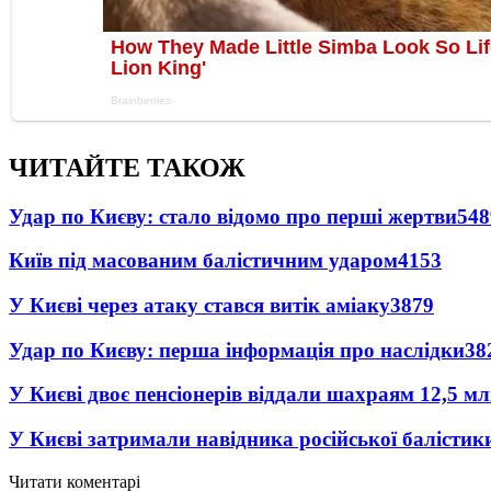
ЧИТАЙТЕ ТАКОЖ
Удар по Києву: стало відомо про перші жертви
548
Київ під масованим балістичним ударом
4153
У Києві через атаку стався витік аміаку
3879
Удар по Києву: перша інформація про наслідки
38
У Києві двоє пенсіонерів віддали шахраям 12,5 м
У Києві затримали навідника російської балістик
Читати коментарі