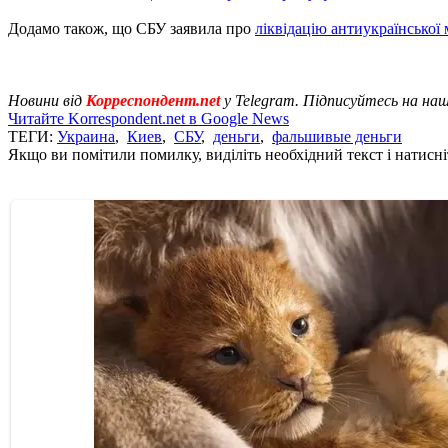
Додамо також, що СБУ заявила про
ліквідацію антиукраїнської 
Новини від
Корреспондент.net
у Telegram. Підписуйтесь на на
Читайте Korrespondent.net в Google News
ТЕГИ:
Украина
,
Киев
,
СБУ
,
деньги
,
фальшивые деньги
Якщо ви помітили помилку, виділіть необхідний текст і натисніт