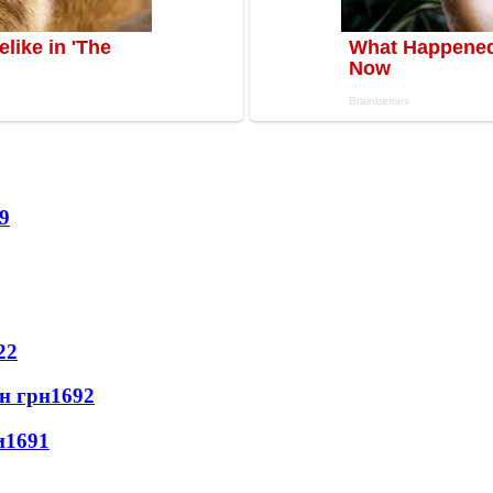
9
22
лн грн
1692
и
1691