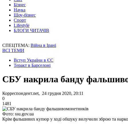
Бізнес
Наука
Шоу-бізнес
Спорт
Lifestyle
БЛОГИ ЧИТАЧІВ
СПЕЦТЕМА:
Війна в Ірані
ВСІ ТЕМИ
Вступ України в ЄС
Теракт в Барселоні
СБУ накрила банду фальшив
Корреспондент.net, 24 грудня 2020, 20:11
0
1481
Фото: ssu.gov.ua
Крім фальшивих купюр у ході обшуку вилучили зброю та нарк