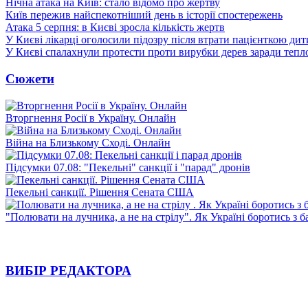
Нічна атака на Київ: стало відомо про жертву
Київ пережив найспекотніший день в історії спостережень
Атака 5 серпня: в Києві зросла кількість жертв
У Києві лікарці оголосили підозру після втрати пацієнткою ди
У Києві спалахнули протести проти вирубки дерев заради тепл
Сюжети
Вторгнення Росії в Україну. Онлайн
Війна на Близькому Сході. Онлайн
Підсумки 07.08: "Пекельні" санкції і "парад" дронів
Пекельні санкції. Рішення Сената США
"Полювати на лучника, а не на стрілу". Як Україні боротись з 
ВИБІР РЕДАКТОРА