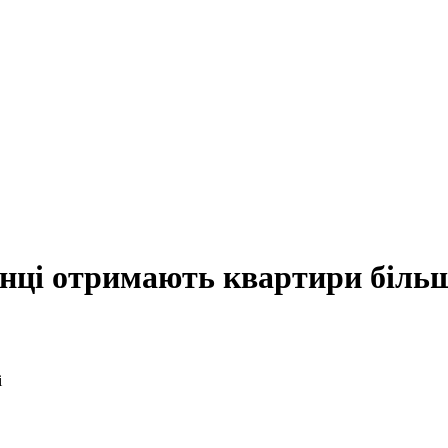
анці отримають квартири біль