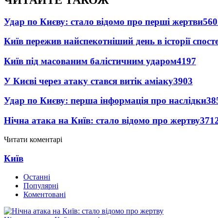
Удар по Києву: стало відомо про перші жертви
560
Київ пережив найспекотніший день в історії спост
Київ під масованим балістичним ударом
4197
У Києві через атаку стався витік аміаку
3903
Удар по Києву: перша інформація про наслідки
38
Нічна атака на Київ: стало відомо про жертву
371
Читати коментарі
Київ
Останні
Популярні
Коментовані