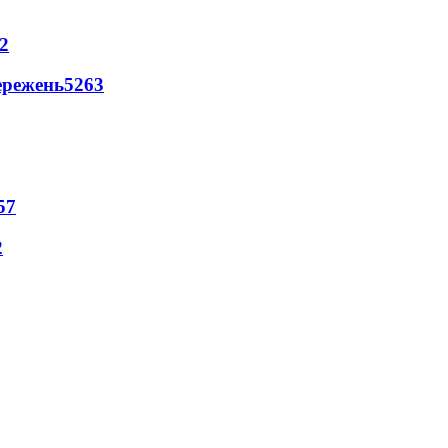
2
ережень
5263
57
2