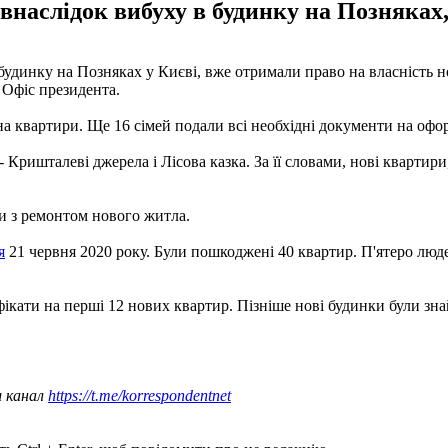
о внаслідок вибуху в будинку на Позняка
будинку на Позняках у Києві, вже отримали право на власність но
 Офіс президента.
на квартири. Ще 16 сімей подали всі необхідні документи на офор
ришталеві джерела і Лісова казка. За її словами, нові квартири,
и з ремонтом нового житла.
я
21 червня 2020 року. Були пошкоджені 40 квартир. П'ятеро люде
кати на перші 12 нових квартир. Пізніше нові будинки були зна
ш канал
https://t.me/korrespondentnet