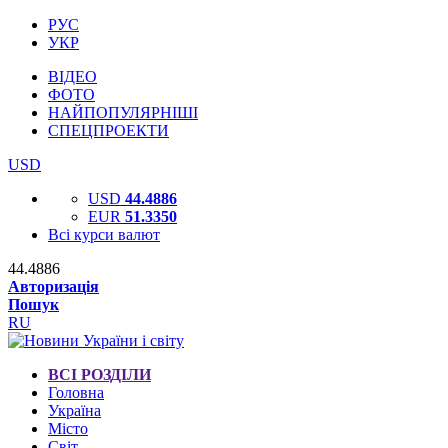
РУС
УКР
ВІДЕО
ФОТО
НАЙПОПУЛЯРНІШІ
СПЕЦПРОЕКТИ
USD
USD
44.4886
EUR
51.3350
Всі курси валют
44.4886
Авторизація
Пошук
RU
ВСІ РОЗДІЛИ
Головна
Україна
Місто
Світ