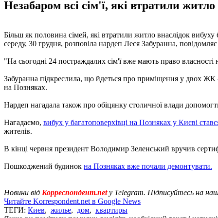
Незабаром всі сім'ї, які втратили житл
Більш як половина сімей, які втратили житло внаслідок вибуху 
середу, 30 грудня, розповіла нардеп Леся Забуранна, повідомляє
"На сьогодні 24 постраждалих сім'ї вже мають право власності 
Забуранна підкреслила, що йдеться про приміщення у двох ЖК - К
на Позняках.
Нардеп нагадала також про обіцянку столичної влади допомогт
Нагадаємо,
вибух у багатоповерхівці на Позняках у Києві ставс
жителів.
В кінці червня президент Володимир Зеленський вручив сертифі
Пошкоджений будинок
на Позняках вже почали демонтувати.
Новини від
Корреспондент.net
у Telegram. Підписуйтесь на на
Читайте Korrespondent.net в Google News
ТЕГИ:
Киев
,
жилье
,
дом
,
квартиры