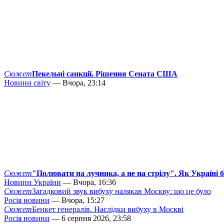
Сюжет
Пекельні санкції. Рішення Сената США
Новини світу
— Вчора, 23:14
Сюжет
"Полювати на лучника, а не на стрілу". Як Україні 
Новини України
— Вчора, 16:36
Сюжет
Загадковий звук вибуху налякав Москву: що це було
Росія новини
— Вчора, 15:27
Сюжет
Бенкет генералів. Наслідки вибуху в Москві
Росія новини
— 6 серпня 2026, 23:58