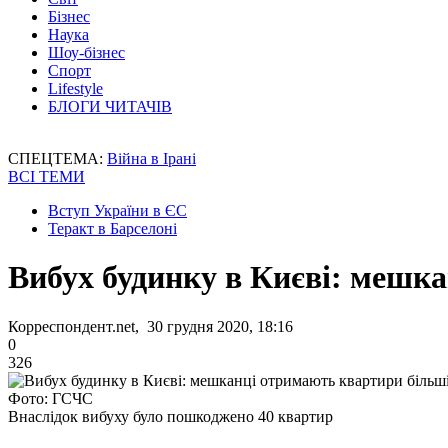
Бізнес
Наука
Шоу-бізнес
Спорт
Lifestyle
БЛОГИ ЧИТАЧІВ
СПЕЦТЕМА:
Війна в Ірані
ВСІ ТЕМИ
Вступ України в ЄС
Теракт в Барселоні
Вибух будинку в Києві: мешк
Корреспондент.net, 30 грудня 2020, 18:16
0
326
Фото: ГСЧС
Внаслідок вибуху було пошкоджено 40 квартир