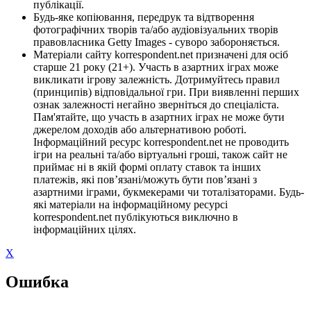
публікації.
Будь-яке копіювання, передрук та відтворення
фотографічних творів та/або аудіовізуальних творів
правовласника Getty Images - суворо забороняється.
Матеріали сайту korrespondent.net призначені для осіб
старше 21 року (21+). Участь в азартних іграх може
викликати ігрову залежність. Дотримуйтесь правил
(принципів) відповідальної гри. При виявленні перших
ознак залежності негайно зверніться до спеціаліста.
Пам'ятайте, що участь в азартних іграх не може бути
джерелом доходів або альтернативою роботі.
Інформаційний ресурс korrespondent.net не проводить
ігри на реальні та/або віртуальні гроші, також сайт не
приймає ні в якій формі оплату ставок та інших
платежів, які пов’язані/можуть бути пов’язані з
азартними іграми, букмекерами чи тоталізаторами. Будь-
які матеріали на інформаційному ресурсі
korrespondent.net публікуються виключно в
інформаційних цілях.
X
Ошибка