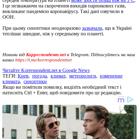
середня температура на планеті
може зрости більш ніж на 3°C
.
І це незважаючи на скорочення викидів парникових газів,
викликане пандемією коронавірусу. Такі дані озвучили в
ООН.
При цьому синоптики неодноразово
зазначали
, що в Україні
теплішає швидше, ніж у середньому по планеті.
Новини від
Корреспондент.net
в Telegram. Підписуйтесь на наш
канал
https://t.me/korrespondentnet
Читайте Korrespondent.net в Google News
ТЕГИ:
Киев
,
погода
,
климат
,
метеорологи
,
изменение
климата
,
синоптики
Якщо ви помітили помилку, виділіть необхідний текст і
натисніть Ctrl + Enter, щоб повідомити про це редакцію.