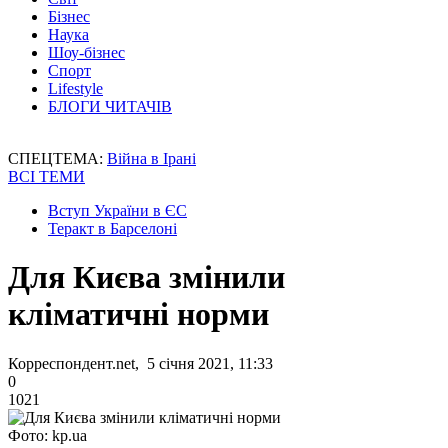
Бізнес
Наука
Шоу-бізнес
Спорт
Lifestyle
БЛОГИ ЧИТАЧІВ
СПЕЦТЕМА:
Війна в Ірані
ВСІ ТЕМИ
Вступ України в ЄС
Теракт в Барселоні
Для Києва змінили
кліматичні норми
Корреспондент.net, 5 січня 2021, 11:33
0
1021
Фото: kp.ua