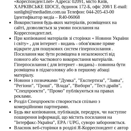
«КореспонденТ.net» Адреса: 02091, місто Київ,
ХАРКІВСЬКЕ ШОСЕ, будинок 172-Б, офіс 208/1 E-mail:
sunlight@mediadim.com.ua
Телефон: 044-205-43-00
Ідентифікатор медіа – R40-06068
Використання будь-яких матеріалів, розміщених на
сайті, дозволяється за умови посилання на
Корреспондент.net.
При копіюванні матеріалів зі сторінки « Новини України
і світу» , для інтернет - видань - обов'язкове пряме
відкрите для пошукових систем гіперпосилання .
Посилання має бути розміщена в незалежності від
повного або часткового використання матеріалів.
Гіперпосилання ( для інтернет - видань) - повинна бути
розміщена в підзаголовку або в першому абзаці
матеріалу.
Новини з позначками "Думка", "Експертиза", "Заява",
"Регіони", "Гроші", "Влада", "Вибори", "Тест-драйв",
"Спецпроекти", "Промо" публікуються на правах
реклами.
Розділ Спецпроекти створюється спільно з
комерційними партнерами.
Будь яке копіювання, публікація, передрук, чи наступне
поширення інформації, що містить посилання на
"Інтерфакс-Україна", EPA / UPG, суворо забороняється.
Власник веб-сторінки в розділі Я-Корреспондент є автор