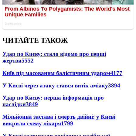
ЧИТАЙТЕ ТАКОЖ
Удар по Києву: стало відомо про перші
жертви
5552
Київ під масованим балістичним ударом
4177
У Києві через атаку стався витік аміаку
3894
Удар по Києву: перша інформація про
наслідки
3849
Мільйонна застава і смерть двійні: у Києві
викрили схему лікаря
1799
У Києві затримали навідника російської