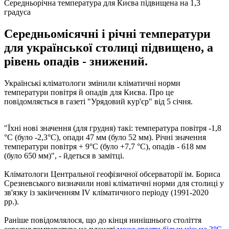
Середньорічна температура для Києва підвищена на 1,3
градуса
Середньомісячні і річні температури
для української столиці підвищено, а
рівень опадів - знижений.
Українські кліматологи змінили кліматичні норми
температури повітря й опадів для Києва. Про це
повідомляється в газеті "Урядовий кур'єр" від 5 січня.
"Їхні нові значення (для грудня) такі: температура повітря -1,8
°С (було -2,3°С), опади 47 мм (було 52 мм). Річні значення
температури повітря + 9°С (було +7,7 °С), опадів - 618 мм
(було 650 мм)", - йдеться в замітці.
Кліматологи Центральної геофізичної обсерваторії ім. Бориса
Срезневського визначили нові кліматичні норми для столиці у
зв'язку із закінченням IV кліматичного періоду (1991-2020
рр.).
Раніше повідомлялося, що до кінця нинішнього століття