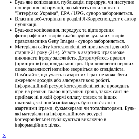
Будь яке копіювання, публікація, передрук, чи наступне
поширення інформації, що містить посилання на
"Інтерфакс-Україна", EPA / UPG, суворо забороняється.
Власник веб-сторінки в розділі Я-Корреспондент є автор
публікації.
Будь-яке копіювання, передрук та відтворення
фотографічних творів та/або аудіовізуальних творів
правовласника Getty Images - суворо забороняється.
Матеріали сайту korrespondent.net призначені для осіб
старше 21 року (21+). Участь в азартних іграх може
викликати ігрову залежність. Дотримуйтесь правил
(принципів) відповідальної гри. При виявленні перших
ознак залежності негайно зверніться до спеціаліста.
Пам'ятайте, що участь в азартних іграх не може бути
джерелом доходів або альтернативою роботі.
Інформаційний ресурс korrespondent.net не проводить
ігри на реальні та/або віртуальні гроші, також сайт не
приймає ні в якій формі оплату ставок та інших
платежів, які пов’язані/можуть бути пов’язані з
азартними іграми, букмекерами чи тоталізаторами. Будь-
які матеріали на інформаційному ресурсі
korrespondent.net публікуються виключно в
інформаційних цілях.
X