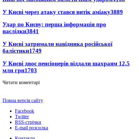
У Києві через атаку стався витік аміаку
3889
Удар по Києву: перша інформація про
наслідки
3841
У Києві затримали навідника російської
балістики
1749
У Києві двоє пенсіонерів віддали шахраям 12,5
млн грн
1703
Читати коментарі
Повна версія сайту
Facebook
Twitter
RSS-стрічки
E-mail розсилка
Контакти