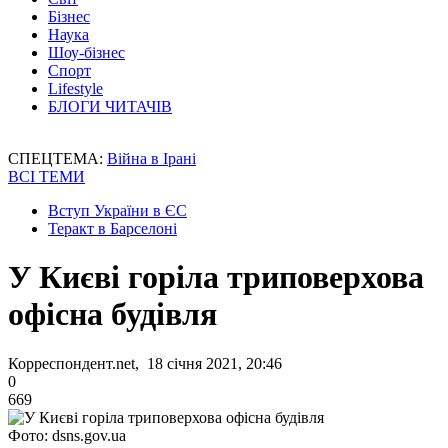
Бізнес
Наука
Шоу-бізнес
Спорт
Lifestyle
БЛОГИ ЧИТАЧІВ
СПЕЦТЕМА:
Війна в Ірані
ВСІ ТЕМИ
Вступ України в ЄС
Теракт в Барселоні
У Києві горіла триповерхова
офісна будівля
Корреспондент.net, 18 січня 2021, 20:46
0
669
Фото: dsns.gov.ua