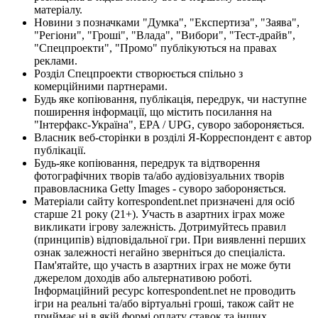
матеріалу.
Новини з позначками "Думка", "Експертиза", "Заява",
"Регіони", "Гроші", "Влада", "Вибори", "Тест-драйв",
"Спецпроекти", "Промо" публікуються на правах
реклами.
Розділ Спецпроекти створюється спільно з
комерційними партнерами.
Будь яке копіювання, публікація, передрук, чи наступне
поширення інформації, що містить посилання на
"Інтерфакс-Україна", EPA / UPG, суворо забороняється.
Власник веб-сторінки в розділі Я-Корреспондент є автор
публікації.
Будь-яке копіювання, передрук та відтворення
фотографічних творів та/або аудіовізуальних творів
правовласника Getty Images - суворо забороняється.
Матеріали сайту korrespondent.net призначені для осіб
старше 21 року (21+). Участь в азартних іграх може
викликати ігрову залежність. Дотримуйтесь правил
(принципів) відповідальної гри. При виявленні перших
ознак залежності негайно зверніться до спеціаліста.
Пам'ятайте, що участь в азартних іграх не може бути
джерелом доходів або альтернативою роботі.
Інформаційний ресурс korrespondent.net не проводить
ігри на реальні та/або віртуальні гроші, також сайт не
приймає ні в якій формі оплату ставок та інших