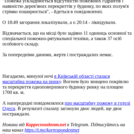
"Пожежа ускладнюється відсутністю пожежних гідрантів і
наявністю дерев'яних перекриттів у будинку, по яких полум'я
стрімко поширюється", - йдеться в повідомленні.
О 18:49 загорання локалізували, а о 20:14 - ліквідували.
Відзначається, що на місці було задіяно 11 одиниць основної та
спеціальної пожежно-рятувальної техніки, а також 37 осіб
особового складу.
За попередніми даними, жертв і постраждалих немає.
Нагадаємо, минулої ночі
в Київській області сталася
масштабна пожежа на ринку
. Вогнем було знищено покрівлю
та перекриття одноповерхового будинку ринку на площею
1700 кв. м.
А напередодні повідомлялося
про масштабну пожежу в готелі
Одеси
. В результаті спалаху загинули двоє людей, ще двоє
постраждали.
Новини від
Корреспондент.net
в Telegram. Підписуйтесь на
наш канал
https://t.me/korrespondentnet