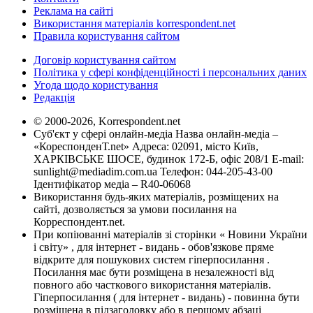
Реклама на сайті
Використання матеріалів korrespondent.net
Правила користування сайтом
Договір користування сайтом
Політика у сфері конфіденційності і персональних даних
Угода щодо користування
Редакція
© 2000-2026, Korrespondent.net
Суб'єкт у сфері онлайн-медіа Назва онлайн-медіа –
«КореспонденТ.net» Адреса: 02091, місто Київ,
ХАРКІВСЬКЕ ШОСЕ, будинок 172-Б, офіс 208/1 E-mail:
sunlight@mediadim.com.ua
Телефон: 044-205-43-00
Ідентифікатор медіа – R40-06068
Використання будь-яких матеріалів, розміщених на
сайті, дозволяється за умови посилання на
Корреспондент.net.
При копіюванні матеріалів зі сторінки « Новини України
і світу» , для інтернет - видань - обов'язкове пряме
відкрите для пошукових систем гіперпосилання .
Посилання має бути розміщена в незалежності від
повного або часткового використання матеріалів.
Гіперпосилання ( для інтернет - видань) - повинна бути
розміщена в підзаголовку або в першому абзаці