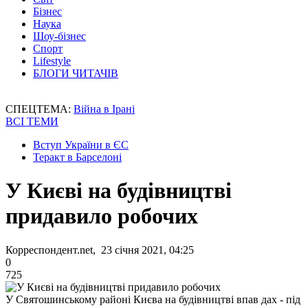
Бізнес
Наука
Шоу-бізнес
Спорт
Lifestyle
БЛОГИ ЧИТАЧІВ
СПЕЦТЕМА:
Війна в Ірані
ВСІ ТЕМИ
Вступ України в ЄС
Теракт в Барселоні
У Києві на будівництві
придавило робочих
Корреспондент.net, 23 січня 2021, 04:25
0
725
У Святошинському районі Києва на будівництві впав дах - під