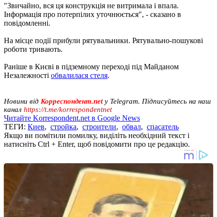
"Звичайно, вся ця конструкція не витримала і впала.
Інформація про потерпілих уточнюється", - сказано в
повідомленні.
На місце події прибули рятувальники. Рятувально-пошукові
роботи тривають.
Раніше в Києві в підземному переході під Майданом
Незалежності
обвалилася стеля
.
Новини від
Корреспондент.net
у Telegram. Підписуйтесь на наш
канал
https://t.me/korrespondentnet
Читайте Korrespondent.net в Google News
ТЕГИ:
Киев
,
стройка
,
строители
,
обвал
,
спасатель
Якщо ви помітили помилку, виділіть необхідний текст і
натисніть Ctrl + Enter, щоб повідомити про це редакцію.