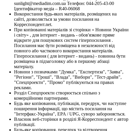
sunlight@mediadim.com.ua
Телефон: 044-205-43-00
Ідентифікатор медіа – R40-06068
Використання будь-яких матеріалів, розміщених на
сайті, дозволяється за умови посилання на
Корреспондент.net.
При копіюванні матеріалів зі сторінки « Новини України
і світу» , для інтернет - видань - обов'язкове пряме
відкрите для пошукових систем гіперпосилання .
Посилання має бути розміщена в незалежності від
повного або часткового використання матеріалів.
Гіперпосилання ( для інтернет - видань) - повинна бути
розміщена в підзаголовку або в першому абзаці
матеріалу.
Новини з позначками "Думка", "Експертиза", "Заява",
"Регіони", "Гроші", "Влада", "Вибори", "Тест-драйв",
"Спецпроекти", "Промо" публікуються на правах
реклами.
Розділ Спецпроекти створюється спільно з
комерційними партнерами.
Будь яке копіювання, публікація, передрук, чи наступне
поширення інформації, що містить посилання на
"Інтерфакс-Україна", EPA / UPG, суворо забороняється.
Власник веб-сторінки в розділі Я-Корреспондент є автор
публікації.
Будь-яке копіювання, передрук та відтворення