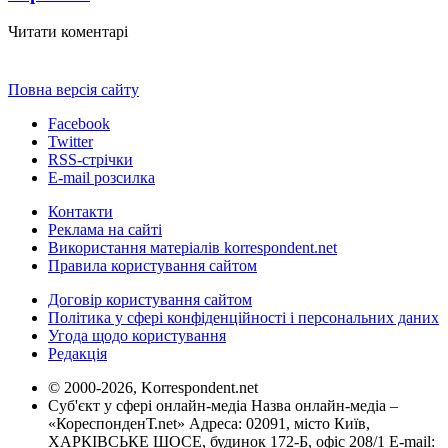
Читати коментарі
Повна версія сайту
Facebook
Twitter
RSS-стрічки
E-mail розсилка
Контакти
Реклама на сайті
Використання матеріалів korrespondent.net
Правила користування сайтом
Договір користування сайтом
Політика у сфері конфіденційності і персональних даних
Угода щодо користування
Редакція
© 2000-2026, Korrespondent.net
Суб'єкт у сфері онлайн-медіа Назва онлайн-медіа –
«КореспонденТ.net» Адреса: 02091, місто Київ,
ХАРКІВСЬКЕ ШОСЕ, будинок 172-Б, офіс 208/1 E-mail: