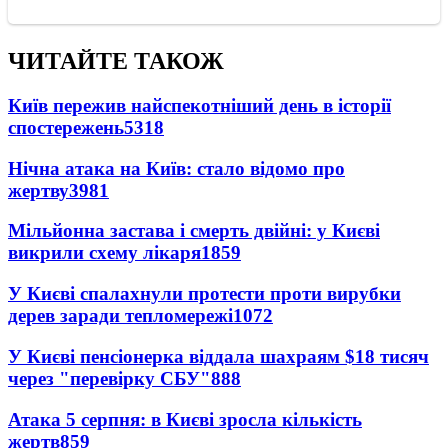
ЧИТАЙТЕ ТАКОЖ
Київ пережив найспекотніший день в історії
спостережень
5318
Нічна атака на Київ: стало відомо про
жертву
3981
Мільйонна застава і смерть двійні: у Києві
викрили схему лікаря
1859
У Києві спалахнули протести проти вирубки
дерев заради тепломережі
1072
У Києві пенсіонерка віддала шахраям $18 тисяч
через "перевірку СБУ"
888
Атака 5 серпня: в Києві зросла кількість
жертв
859