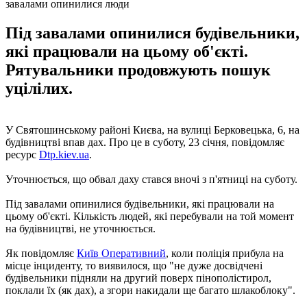
завалами опинилися люди
Під завалами опинилися будівельники,
які працювали на цьому об'єкті.
Рятувальники продовжують пошук
уцілілих.
У Святошинському районі Києва, на вулиці Берковецька, 6, на
будівництві впав дах. Про це в суботу, 23 січня, повідомляє
ресурс
Dtp.kiev.ua
.
Уточнюється, що обвал даху стався вночі з п'ятниці на суботу.
Під завалами опинилися будівельники, які працювали на
цьому об'єкті. Кількість людей, які перебували на той момент
на будівництві, не уточнюється.
Як повідомляє
Київ Оперативний
, коли поліція прибула на
місце інциденту, то виявилося, що "не дуже досвідчені
будівельники підняли на другий поверх пінополістирол,
поклали їх (як дах), а згори накидали ще багато шлакоблоку".