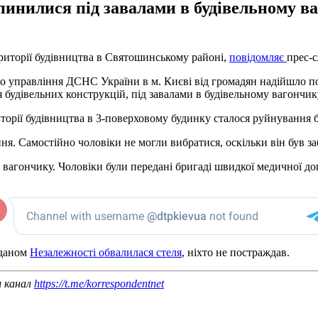
опинилися під завалами в будівельному 
території будівництва в Святошинському районі,
повідомляє
прес-с
о управління ДСНС України в м. Києві від громадян надійшло пов
 будівельних конструкцій, під завалами в будівельному вагончику
торії будівництва в 3-поверховому будинку сталося руйнування 
ня. Самостійно чоловіки не могли вибратися, оскільки він був з
агончику. Чоловіки були передані бригаді швидкої медичної допо
йданом
Незалежності обвалилася стеля
, ніхто не постраждав.
ш канал
https://t.me/korrespondentnet