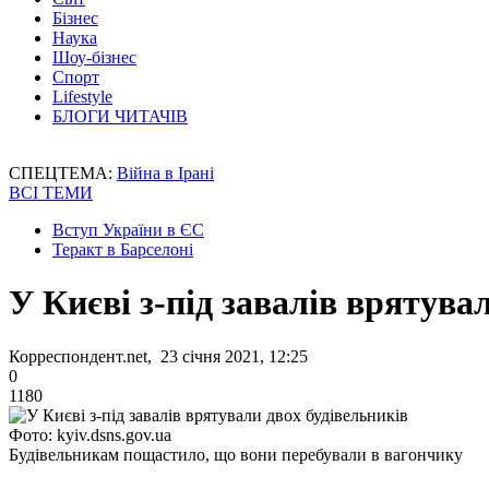
Бізнес
Наука
Шоу-бізнес
Спорт
Lifestyle
БЛОГИ ЧИТАЧІВ
СПЕЦТЕМА:
Війна в Ірані
ВСІ ТЕМИ
Вступ України в ЄС
Теракт в Барселоні
У Києві з-під завалів врятува
Корреспондент.net, 23 січня 2021, 12:25
0
1180
Фото: kyiv.dsns.gov.ua
Будівельникам пощастило, що вони перебували в вагончику