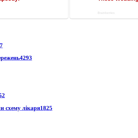
7
ережень
4293
52
ли схему лікаря
1825