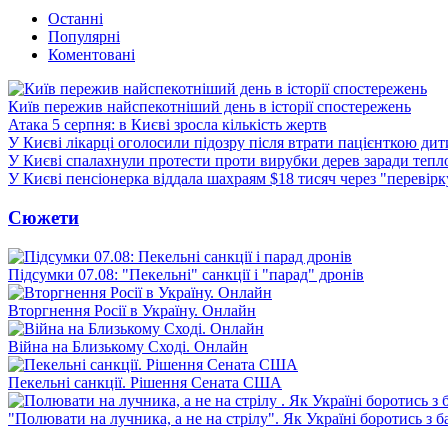
Останні
Популярні
Коментовані
Київ пережив найспекотніший день в історії спостережень
Атака 5 серпня: в Києві зросла кількість жертв
У Києві лікарці оголосили підозру після втрати пацієнткою ди
У Києві спалахнули протести проти вирубки дерев заради тепл
У Києві пенсіонерка віддала шахраям $18 тисяч через "перевір
Сюжети
Підсумки 07.08: "Пекельні" санкції і "парад" дронів
Вторгнення Росії в Україну. Онлайн
Війна на Близькому Сході. Онлайн
Пекельні санкції. Рішення Сената США
"Полювати на лучника, а не на стрілу". Як Україні боротись з 