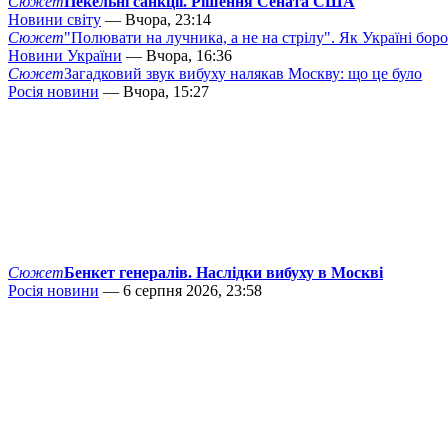
Сюжет
Пекельні санкції. Рішення Сената США
Новини світу
— Вчора, 23:14
Сюжет
"Полювати на лучника, а не на стрілу". Як Україні бор
Новини України
— Вчора, 16:36
Сюжет
Загадковий звук вибуху налякав Москву: що це було
Росія новини
— Вчора, 15:27
Сюжет
Бенкет генералів. Наслідки вибуху в Москві
Росія новини
— 6 серпня 2026, 23:58