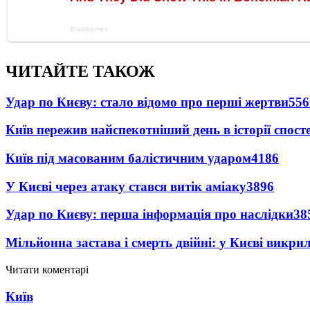
ЧИТАЙТЕ ТАКОЖ
Удар по Києву: стало відомо про перші жертви
556
Київ пережив найспекотніший день в історії спост
Київ під масованим балістичним ударом
4186
У Києві через атаку стався витік аміаку
3896
Удар по Києву: перша інформація про наслідки
38
Мільйонна застава і смерть двійні: у Києві викри
Читати коментарі
Київ