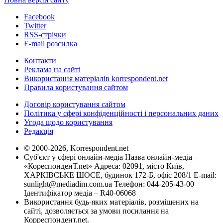
Facebook
Twitter
RSS-стрічки
E-mail розсилка
Контакти
Реклама на сайті
Використання матеріалів korrespondent.net
Правила користування сайтом
Договір користування сайтом
Політика у сфері конфіденційності і персональних даних
Угода щодо користування
Редакція
© 2000-2026, Korrespondent.net
Суб'єкт у сфері онлайн-медіа Назва онлайн-медіа –
«КореспонденТ.net» Адреса: 02091, місто Київ,
ХАРКІВСЬКЕ ШОСЕ, будинок 172-Б, офіс 208/1 E-mail:
sunlight@mediadim.com.ua
Телефон: 044-205-43-00
Ідентифікатор медіа – R40-06068
Використання будь-яких матеріалів, розміщених на
сайті, дозволяється за умови посилання на
Корреспондент.net.