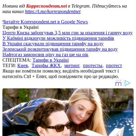
Новини від
Корреспондент.net
в Telegram. Підписуйтесь на
наш канал
https://t.me/korrespondentnet
Читайте Korrespondent.net в Google News
Тарифи в Україні
Центр Києва заборгував 3,5 млн грн за опалення і гарячу воду
У Кабміні відкинули можливість підвищення тарифів
В Україні скасували підвищення тарифу на воду
Зеленський розкритикував підвищення тарифу на воду
Нафтогаз заморозив ціну на газ ще на рік
СПЕЦТЕМА:
Тарифи в Україні
ТЕГИ:
Киев
,
Тарифы ЖКХ
,
митинг
,
протесты
,
протест
Якщо ви помітили помилку, виділіть необхідний текст і
натисніть Ctrl + Enter, щоб повідомити про це редакцію.