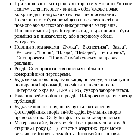
При копіюванні матеріалів зі сторінки « Новини України
і світу» , для інтернет - видань - обов'язкове пряме
відкрите для пошукових систем гіперпосилання .
Посилання має бути розміщена в незалежності від
повного або часткового використання матеріалів.
Гіперпосилання ( для інтернет - видань) - повинна бути
розміщена в підзаголовку або в першому абзаці
матеріалу.
Новини з позначками "Думка", "Експертиза", "Заява",
"Регіони", "Гроші", "Влада", "Вибори", "Тест-драйв",
"Спецпроекти", "Промо" публікуються на правах
реклами.
Розділ Спецпроекти створюється спільно з
комерційними партнерами.
Будь яке копіювання, публікація, передрук, чи наступне
поширення інформації, що містить посилання на
"Інтерфакс-Україна", EPA / UPG, суворо забороняється.
Власник веб-сторінки в розділі Я-Корреспондент є автор
публікації.
Будь-яке копіювання, передрук та відтворення
фотографічних творів та/або аудіовізуальних творів
правовласника Getty Images - суворо забороняється.
Матеріали сайту korrespondent.net призначені для осіб
старше 21 року (21+). Участь в азартних іграх може
викликати ігрову залежність. Дотримуйтесь правил