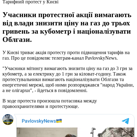
Тарифний протест у Києві
Учасники протестної акції вимагають
від влади знизити ціну на газ до трьох
гривень за кубометр і націоналізувати
Облгази.
У Києві триває акція протесту проти підвищення тарифів на
газ. Про це повідомляє телеграм-канал PavlovskyNews.
"Учасники мітингу вимагають знизити ціну на газ до 3 грн за
кубометр, а за електрику до 1 грн за кіловат-годину. Також
протестувальники вимагають націоналізувати Облгази та
енергетичні мережі, щоб ними розпоряджався "народ України,
а не олігархи", - йдеться в повідомленні.
В ходе протеста произошла потасовка между
правоохранителями и протестующе.