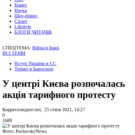
Бізнес
Наука
Шоу-бізнес
Спорт
Lifestyle
БЛОГИ ЧИТАЧІВ
СПЕЦТЕМА:
Війна в Ірані
ВСІ ТЕМИ
Вступ України в ЄС
Теракт в Барселоні
У центрі Києва розпочалась
акція тарифного протесту
Корреспондент.net, 25 січня 2021, 14:27
0
1689
Фото: PavlovskyNews