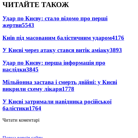
ЧИТАЙТЕ ТАКОЖ
Удар по Києву: стало відомо про перші
жертви
5543
Київ під масованим балістичним ударом
4176
У Києві через атаку стався витік аміаку
3893
Удар по Києву: перша інформація про
наслідки
3845
Мільйонна застава і смерть двійні: у Києві
викрили схему лікаря
1778
У Києві затримали навідника російської
балістики
1764
Читати коментарі
Повна версія сайту