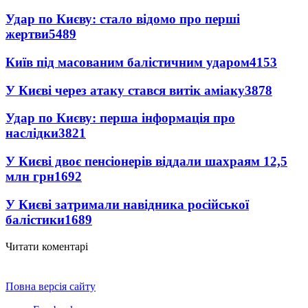
Удар по Києву: стало відомо про перші
жертви
5489
Київ під масованим балістичним ударом
4153
У Києві через атаку стався витік аміаку
3878
Удар по Києву: перша інформація про
наслідки
3821
У Києві двоє пенсіонерів віддали шахраям 12,5
млн грн
1692
У Києві затримали навідника російської
балістики
1689
Читати коментарі
Повна версія сайту