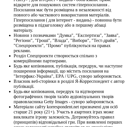
відкрите для пошукових систем гіперпосилання .
Посилання має бути розміщена в незалежності від
повного або часткового використання матеріалів.
Гіперпосилання ( для інтернет - видань) - повинна бути
розміщена в підзаголовку або в першому абзаці
матеріалу.
Новини з позначками "Думка", "Експертиза", "Заява",
"Регіони", "Гроші", "Влада", "Вибори", "Тест-драйв",
"Спецпроекти", "Промо" публікуються на правах
реклами.
Розділ Спецпроекти створюється спільно з
комерційними партнерами.
Будь яке копіювання, публікація, передрук, чи наступне
поширення інформації, що містить посилання на
"Інтерфакс-Україна", EPA / UPG, суворо забороняється.
Власник веб-сторінки в розділі Я-Корреспондент є автор
публікації.
Будь-яке копіювання, передрук та відтворення
фотографічних творів та/або аудіовізуальних творів
правовласника Getty Images - суворо забороняється.
Матеріали сайту korrespondent.net призначені для осіб
старше 21 року (21+). Участь в азартних іграх може
викликати ігрову залежність. Дотримуйтесь правил
(принципів) відповідальної гри. При виявленні перших