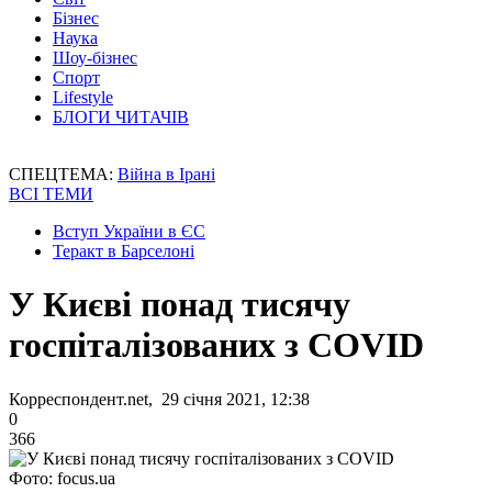
Бізнес
Наука
Шоу-бізнес
Спорт
Lifestyle
БЛОГИ ЧИТАЧІВ
СПЕЦТЕМА:
Війна в Ірані
ВСІ ТЕМИ
Вступ України в ЄС
Теракт в Барселоні
У Києві понад тисячу
госпіталізованих з COVID
Корреспондент.net, 29 січня 2021, 12:38
0
366
Фото: focus.ua