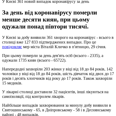
У Києві 361 новий випадок коронавірусу за день
За день від коронавірусу померли
менше десяти киян, при цьому
одужали понад півтори тисячі.
У Києві за добу виявили 361 хворого на коронавірус - всього в
столиці вже 127 833 підтверджених випадки. Про це
повідомляє
мер міста Віталій Кличко в п'ятницю, 29 січня.
При цьому померли за день дев'ять осіб (всього - 2335), а
одужали 1735 киян (всього - 65722).
Напередодні захворіли 203 жінки у віці від 18 до 84 років, 142
чоловіки у віці від 18 до 84 років, шість дівчаток від двох до 17
років і десять хлопчиків від року до 17 років. Також захворіли
15 медиків.
У лікарні столиці доставили 32 пацієнтів, інші лікуються на
самоізоляції, під контролем лікарів.
Найбільше випадків захворювання за минулу добу виявили в
Святошинському - 65, в Дніпровському - 58 і в Деснянському
районі - 48 випадків.