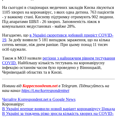
На сьогодні в стаціонарах медичних закладів Києва лікуються
1105 хворих на коронавірус, з яких одна дитина. 763 пацієнтів
- у важкому стані. Кисневу підтримку отримують 902 людини.
Під апаратами ШВЛ - 26 хворих. Заповненість ліжок в
комунальних медустановах - майже 28%.
Нагадаємо, що
в Україні скоротився добовий приріст COVID-
19
. За добу виявили 5 181 випадкок зараження, що на кілька
сотень менше, ніж днем ​​раніше. При цьому понад 11 тисяч
осіб одужали.
Також в МОЗ назвали
регіони з найнижчим рівнем тестування
COVID.
Найбільшу кількість тестувань на коронавірусну
інфекцію останнім часом було проведено у Вінницькій,
Чернівецькій областях та в Києві.
Новини від
Корреспондент.net
в Telegram. Підписуйтесь на
наш канал
https://t.me/korrespondentnet
Читайте Korrespondent.net в Google News
Коронавірус
В Україні вперше виявили новий варіант коронавірусу Цикада
В Україні за тиждень різко зросла кількість хворих на COVID-