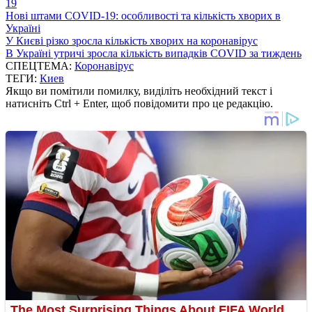
19
Нові штами COVID-19: особливості та кількість хворих в
Україні
У Києві різко зросла кількість хворих на коронавірус
В Україні утричі зросла кількість випадків COVID за тиждень
СПЕЦТЕМА:
Коронавірус
ТЕГИ:
Киев
Якщо ви помітили помилку, виділіть необхідний текст і
натисніть Ctrl + Enter, щоб повідомити про це редакцію.