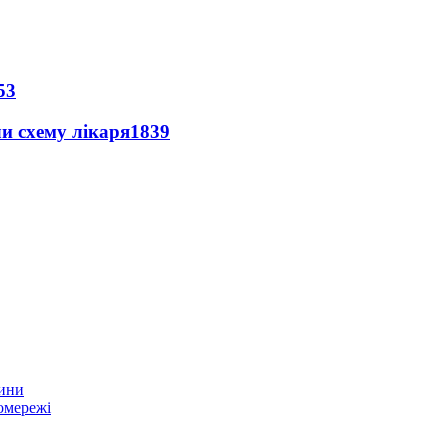
53
ли схему лікаря
1839
тини
омережі