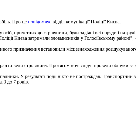
обіль. Про це
повідомляє
відділ комунікації Поліції Києва.
 осіб, причетних до стрілянини, були задіяні всі наряди і патрул
ліції Києва затримали зловмисників у Голосіївському районі", -
ивого призначення встановили місцезнаходження розшукуваного а
гуранти вели стрілянину. Протягом ночі слідчі провели обшуки з
адники. У результаті події ніхто не постраждав. Транспортний за
 3 до 7 років.