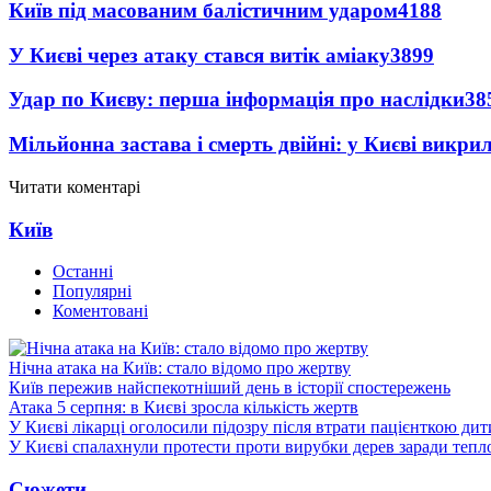
Київ під масованим балістичним ударом
4188
У Києві через атаку стався витік аміаку
3899
Удар по Києву: перша інформація про наслідки
38
Мільйонна застава і смерть двійні: у Києві викри
Читати коментарі
Київ
Останні
Популярні
Коментовані
Нічна атака на Київ: стало відомо про жертву
Київ пережив найспекотніший день в історії спостережень
Атака 5 серпня: в Києві зросла кількість жертв
У Києві лікарці оголосили підозру після втрати пацієнткою ди
У Києві спалахнули протести проти вирубки дерев заради тепл
Сюжети