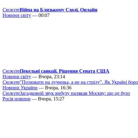
Сюжет
Війна на Близькому Сході. Онлайн
Новини світу
— 00:07
Сюжет
Пекельні санкції. Рішення Сената США
Новини світу
— Вчора, 23:14
Сюжет
"Полювати на лучника, а не на стрілу". Як Україні бор
Новини України
— Вчора, 16:36
Сюжет
Загадковий звук вибуху налякав Москву: що це було
Росія новини
— Вчора, 15:27