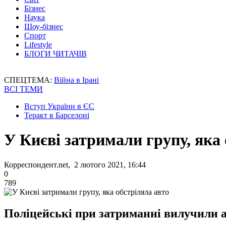
Бізнес
Наука
Шоу-бізнес
Спорт
Lifestyle
БЛОГИ ЧИТАЧІВ
СПЕЦТЕМА:
Війна в Ірані
ВСІ ТЕМИ
Вступ України в ЄС
Теракт в Барселоні
У Києві затримали групу, яка 
Корреспондент.net, 2 лютого 2021, 16:44
0
789
Поліцейські при затриманні вилучили ав