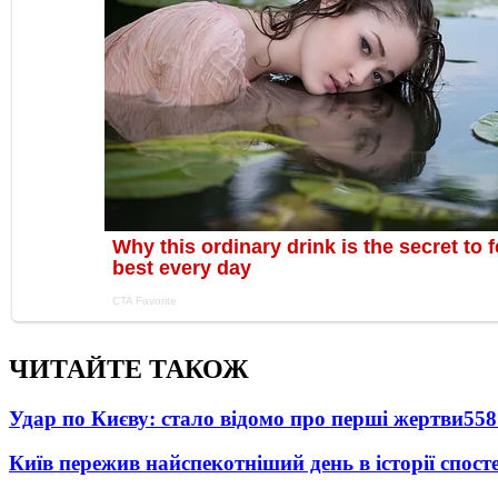
ЧИТАЙТЕ ТАКОЖ
Удар по Києву: стало відомо про перші жертви
558
Київ пережив найспекотніший день в історії спост