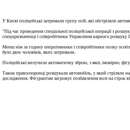
У Києві поліцейські затримали групу осіб, які обстріляли автом
"Під час проведення спеціальної поліцейської операції з розшуку
спецпризначенці і співробітники Управління карного розшуку По
Менш ніж за годину оперативники і співробітники полку особл
було двоє чоловіків, яких затримали.
Поліцейські вилучили автоматичну зброю, з якої, імовірно, фі
Також правоохоронці розшукали автомобіль, у який стріляли нап
дослідження. Фігурантам загрожує позбавлення волі на строк від