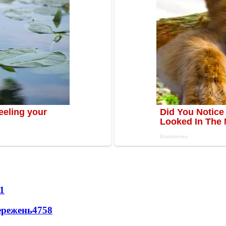
1
ережень
4758