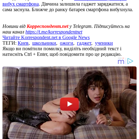
вибух смартфона
. Дівчина залишила гаджет заряджатися, а
сама заснула. Ближче до ранку батарея смартфона вибухнула.
Новини від
Корреспондент.net
у Telegram. Підписуйтесь на
наш канал
https://t.me/korrespondentnet
Читайте Korrespondent.net в Google News
ТЕГИ:
Киев
,
школьники
,
ожоги
,
гаджет
,
ученики
Якщо ви помітили помилку, виділіть необхідний текст і
натисніть Ctrl + Enter, щоб повідомити про це редакцію.