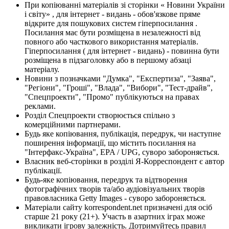
При копіюванні матеріалів зі сторінки « Новини України
і світу» , для інтернет - видань - обов'язкове пряме
відкрите для пошукових систем гіперпосилання .
Посилання має бути розміщена в незалежності від
повного або часткового використання матеріалів.
Гіперпосилання ( для інтернет - видань) - повинна бути
розміщена в підзаголовку або в першому абзаці
матеріалу.
Новини з позначками "Думка", "Експертиза", "Заява",
"Регіони", "Гроші", "Влада", "Вибори", "Тест-драйв",
"Спецпроекти", "Промо" публікуються на правах
реклами.
Розділ Спецпроекти створюється спільно з
комерційними партнерами.
Будь яке копіювання, публікація, передрук, чи наступне
поширення інформації, що містить посилання на
"Інтерфакс-Україна", EPA / UPG, суворо забороняється.
Власник веб-сторінки в розділі Я-Корреспондент є автор
публікації.
Будь-яке копіювання, передрук та відтворення
фотографічних творів та/або аудіовізуальних творів
правовласника Getty Images - суворо забороняється.
Матеріали сайту korrespondent.net призначені для осіб
старше 21 року (21+). Участь в азартних іграх може
викликати ігрову залежність. Дотримуйтесь правил