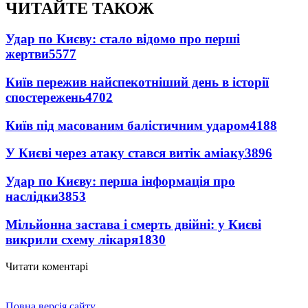
ЧИТАЙТЕ ТАКОЖ
Удар по Києву: стало відомо про перші
жертви
5577
Київ пережив найспекотніший день в історії
спостережень
4702
Київ під масованим балістичним ударом
4188
У Києві через атаку стався витік аміаку
3896
Удар по Києву: перша інформація про
наслідки
3853
Мільйонна застава і смерть двійні: у Києві
викрили схему лікаря
1830
Читати коментарі
Повна версія сайту