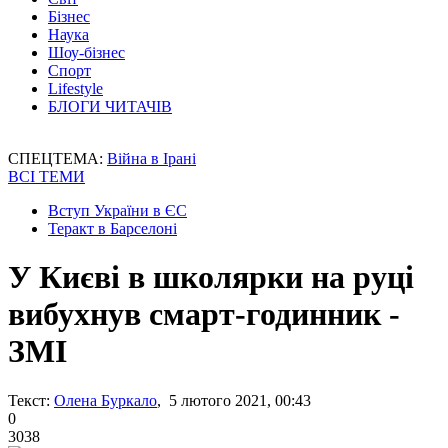
Бізнес
Наука
Шоу-бізнес
Спорт
Lifestyle
БЛОГИ ЧИТАЧІВ
СПЕЦТЕМА:
Війна в Ірані
ВСІ ТЕМИ
Вступ України в ЄС
Теракт в Барселоні
У Києві в школярки на руці
вибухнув смарт-годинник -
ЗМІ
Текст:
Олена Буркало
, 5 лютого 2021, 00:43
0
3038