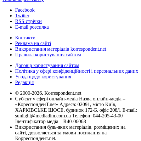
Facebook
Twitter
RSS-стрічки
E-mail розсилка
Контакти
Реклама на сайті
Використання матеріалів korrespondent.net
Правила користування сайтом
Договір користування сайтом
Політика у сфері конфіденційності і персональних даних
Угода щодо користування
Редакція
© 2000-2026, Korrespondent.net
Суб'єкт у сфері онлайн-медіа Назва онлайн-медіа –
«КореспонденТ.net» Адреса: 02091, місто Київ,
ХАРКІВСЬКЕ ШОСЕ, будинок 172-Б, офіс 208/1 E-mail:
sunlight@mediadim.com.ua
Телефон: 044-205-43-00
Ідентифікатор медіа – R40-06068
Використання будь-яких матеріалів, розміщених на
сайті, дозволяється за умови посилання на
Корреспондент.net.