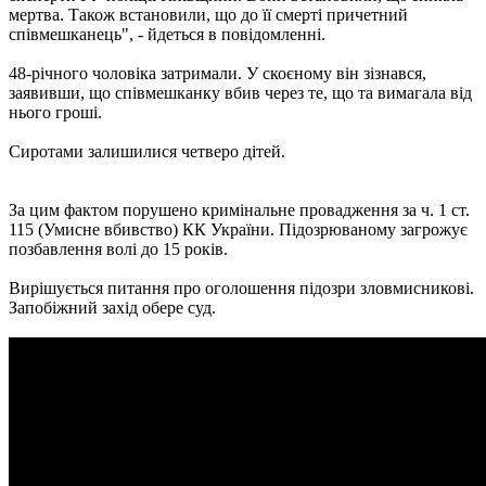
мертва. Також встановили, що до її смерті причетний
співмешканець", - йдеться в повідомленні.
48-річного чоловіка затримали. У скоєному він зізнався,
заявивши, що співмешканку вбив через те, що та вимагала від
нього гроші.
Сиротами залишилися четверо дітей.
За цим фактом порушено кримінальне провадження за ч. 1 ст.
115 (Умисне вбивство) КК України. Підозрюваному загрожує
позбавлення волі до 15 років.
Вирішується питання про оголошення підозри зловмисникові.
Запобіжний захід обере суд.