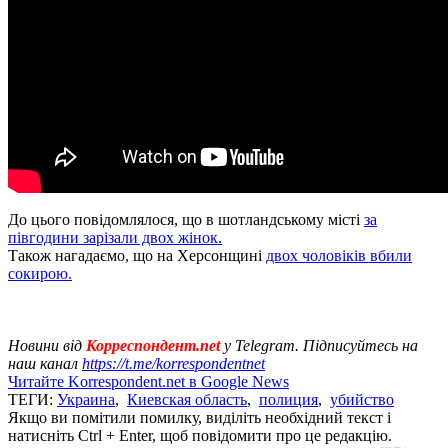
До цього повідомлялося, що в шотландському місті
за
півгодини зарізали двох жінок.
Також нагадаємо, що на Херсонщині
двох чоловіків вбили
сокирою.
Новини від
Корреспондент.net
у Telegram. Підписуйтесь на
наш канал
https://t.me/korrespondentnet
Читайте Korrespondent.net в Google News
ТЕГИ:
Украина
,
Киевская область
,
полиция
,
убийство
Якщо ви помітили помилку, виділіть необхідний текст і
натисніть Ctrl + Enter, щоб повідомити про це редакцію.