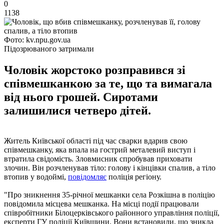
0
1138
Фото: kv.npu.gov.ua
Підозрюваного затримали
Чоловік жорстоко розправився зі
співмешканкою за те, що та вимагала
від нього грошей. Сиротами
залишилися четверо дітей.
Житель Київської області під час сварки вдарив свою
співмешканку, яка впала на гострий металевий виступ і
втратила свідомість. Зловмисник спробував приховати
злочин. Він розчленував тіло: голову і кінцівки спалив, а тіло
втопив у водоймі,
повідомляє
поліція регіону.
"Про зникнення 35-річної мешканки села Розкішна в поліцію
повідомила місцева мешканка. На місці події працювали
співробітники Білоцерківського районного управління поліції,
експерти ГУ поліції Київщини. Вони встановили, що зникла