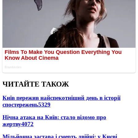
ЧИТАЙТЕ ТАКОЖ
Київ пережив найспекотніший день в історії
спостережень
5329
Нічна атака на Київ: стало відомо про
жертву
4072
Мільйонна застава і смерть двійні: у Києві