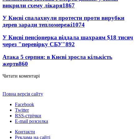
викрили схему лікаря
1867
У Києві спалахнули протести проти вирубки
дерев заради тепломережі
1074
У Києві пенсіонерка віддала шахраям $18 тисяч
через "перевірку СБУ"
892
Атака 5 серпня: в Києві зросла кількість
жертв
860
Читати коментарі
Повна версія сайту
Facebook
Twitter
RSS-стрічки
E-mail розсилка
Контакти
Реклама на сайті