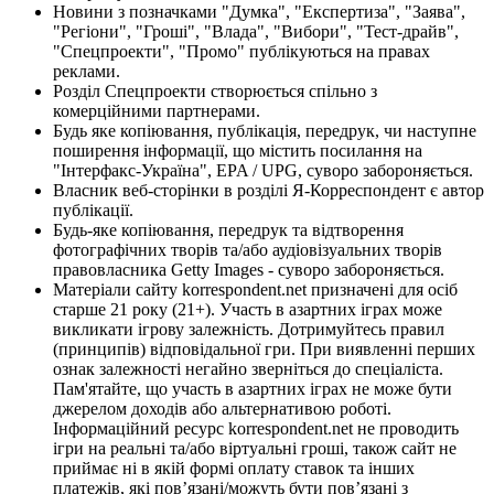
Новини з позначками "Думка", "Експертиза", "Заява",
"Регіони", "Гроші", "Влада", "Вибори", "Тест-драйв",
"Спецпроекти", "Промо" публікуються на правах
реклами.
Розділ Спецпроекти створюється спільно з
комерційними партнерами.
Будь яке копіювання, публікація, передрук, чи наступне
поширення інформації, що містить посилання на
"Інтерфакс-Україна", EPA / UPG, суворо забороняється.
Власник веб-сторінки в розділі Я-Корреспондент є автор
публікації.
Будь-яке копіювання, передрук та відтворення
фотографічних творів та/або аудіовізуальних творів
правовласника Getty Images - суворо забороняється.
Матеріали сайту korrespondent.net призначені для осіб
старше 21 року (21+). Участь в азартних іграх може
викликати ігрову залежність. Дотримуйтесь правил
(принципів) відповідальної гри. При виявленні перших
ознак залежності негайно зверніться до спеціаліста.
Пам'ятайте, що участь в азартних іграх не може бути
джерелом доходів або альтернативою роботі.
Інформаційний ресурс korrespondent.net не проводить
ігри на реальні та/або віртуальні гроші, також сайт не
приймає ні в якій формі оплату ставок та інших
платежів, які пов’язані/можуть бути пов’язані з