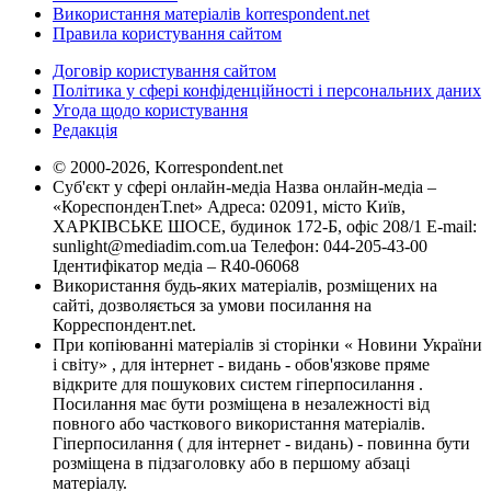
Використання матеріалів korrespondent.net
Правила користування сайтом
Договір користування сайтом
Політика у сфері конфіденційності і персональних даних
Угода щодо користування
Редакція
© 2000-2026, Korrespondent.net
Суб'єкт у сфері онлайн-медіа Назва онлайн-медіа –
«КореспонденТ.net» Адреса: 02091, місто Київ,
ХАРКІВСЬКЕ ШОСЕ, будинок 172-Б, офіс 208/1 E-mail:
sunlight@mediadim.com.ua
Телефон: 044-205-43-00
Ідентифікатор медіа – R40-06068
Використання будь-яких матеріалів, розміщених на
сайті, дозволяється за умови посилання на
Корреспондент.net.
При копіюванні матеріалів зі сторінки « Новини України
і світу» , для інтернет - видань - обов'язкове пряме
відкрите для пошукових систем гіперпосилання .
Посилання має бути розміщена в незалежності від
повного або часткового використання матеріалів.
Гіперпосилання ( для інтернет - видань) - повинна бути
розміщена в підзаголовку або в першому абзаці
матеріалу.