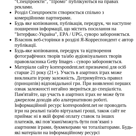
"Спецпроекти", "Промо" публікуються на правах
реклами.
Розділ Спецпроекти створюється спільно з
комерційними партнерами.
Будь яке копіювання, публікація, передрук, чи наступне
поширення інформації, що містить посилання на
"Інтерфакс-Україна", EPA / UPG, суворо забороняється.
Власник веб-сторінки в розділі Я-Корреспондент є автор
публікації.
Будь-яке копіювання, передрук та відтворення
фотографічних творів та/або аудіовізуальних творів
правовласника Getty Images - суворо забороняється.
Матеріали сайту korrespondent.net призначені для осіб
старше 21 року (21+). Участь в азартних іграх може
викликати ігрову залежність. Дотримуйтесь правил
(принципів) відповідальної гри. При виявленні перших
ознак залежності негайно зверніться до спеціаліста.
Пам'ятайте, що участь в азартних іграх не може бути
джерелом доходів або альтернативою роботі.
Інформаційний ресурс korrespondent.net не проводить
ігри на реальні та/або віртуальні гроші, також сайт не
приймає ні в якій формі оплату ставок та інших
платежів, які пов’язані/можуть бути пов’язані з
азартними іграми, букмекерами чи тоталізаторами. Будь-
які матеріали на інформаційному ресурсі