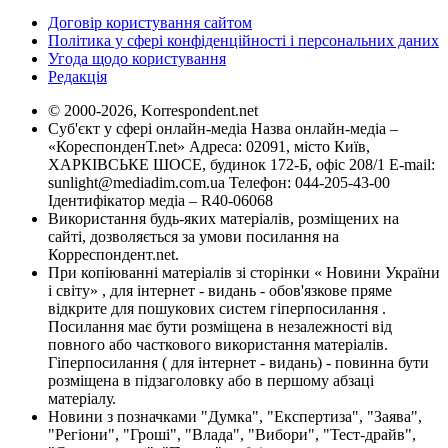
Договір користування сайтом
Політика у сфері конфіденційності і персональних даних
Угода щодо користування
Редакція
© 2000-2026, Korrespondent.net
Суб'єкт у сфері онлайн-медіа Назва онлайн-медіа –
«КореспонденТ.net» Адреса: 02091, місто Київ,
ХАРКІВСЬКЕ ШОСЕ, будинок 172-Б, офіс 208/1 E-mail:
sunlight@mediadim.com.ua
Телефон: 044-205-43-00
Ідентифікатор медіа – R40-06068
Використання будь-яких матеріалів, розміщених на
сайті, дозволяється за умови посилання на
Корреспондент.net.
При копіюванні матеріалів зі сторінки « Новини України
і світу» , для інтернет - видань - обов'язкове пряме
відкрите для пошукових систем гіперпосилання .
Посилання має бути розміщена в незалежності від
повного або часткового використання матеріалів.
Гіперпосилання ( для інтернет - видань) - повинна бути
розміщена в підзаголовку або в першому абзаці
матеріалу.
Новини з позначками "Думка", "Експертиза", "Заява",
"Регіони", "Гроші", "Влада", "Вибори", "Тест-драйв",