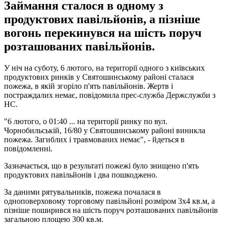
Займання сталося в одному з
продуктових павільйонів, а пізніше
вогонь перекинувся на шість поруч
розташованих павільйонів.
У ніч на суботу, 6 лютого, на території одного з київських
продуктових ринків у Святошинському районі сталася
пожежа, в якій згоріло п'ять павільйонів. Жертв і
постраждалих немає, повідомила прес-служба Держслужби з
НС.
"6 лютого, о 01:40 ... на території ринку по вул.
Чорнобильській, 16/80 у Святошинському районі виникла
пожежа. Загиблих і травмованих немає", - йдеться в
повідомленні.
Зазначається, що в результаті пожежі було знищено п'ять
продуктових павільйонів і два пошкоджено.
За даними рятувальників, пожежа почалася в
одноповерховому торговому павільйоні розміром 3х4 кв.м, а
пізніше поширився на шість поруч розташованих павільйонів
загальною площею 300 кв.м.