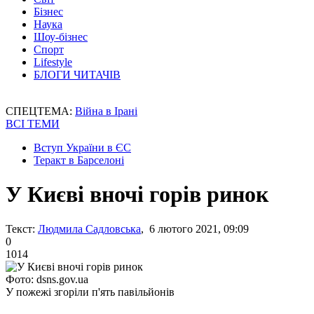
Бізнес
Наука
Шоу-бізнес
Спорт
Lifestyle
БЛОГИ ЧИТАЧІВ
СПЕЦТЕМА:
Війна в Ірані
ВСІ ТЕМИ
Вступ України в ЄС
Теракт в Барселоні
У Києві вночі горів ринок
Текст:
Людмила Садловська
, 6 лютого 2021, 09:09
0
1014
Фото: dsns.gov.ua
У пожежі згоріли п'ять павільйонів