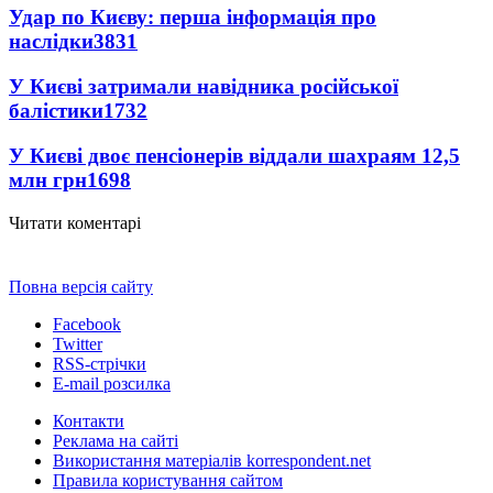
Удар по Києву: перша інформація про
наслідки
3831
У Києві затримали навідника російської
балістики
1732
У Києві двоє пенсіонерів віддали шахраям 12,5
млн грн
1698
Читати коментарі
Повна версія сайту
Facebook
Twitter
RSS-стрічки
E-mail розсилка
Контакти
Реклама на сайті
Використання матеріалів korrespondent.net
Правила користування сайтом