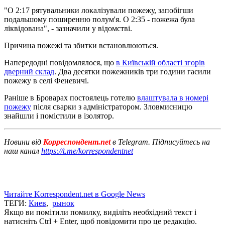
"О 2:17 рятувальники локалізували пожежу, запобігши
подальшому поширенню полум'я. О 2:35 - пожежа була
ліквідована", - зазначили у відомстві.
Причина пожежі та збитки встановлюються.
Напередодні повідомлялося, що
в Київській області згорів
дверний склад
. Два десятки пожежників три години гасили
пожежу в селі Феневичі.
Раніше в Броварах постоялець готелю
влаштувала в номері
пожежу
після сварки з адміністратором. Зловмисницю
знайшли і помістили в ізолятор.
Новини від
Корреспондент.net
в Telegram. Підписуйтесь на
наш канал
https://t.me/korrespondentnet
Читайте Korrespondent.net в Google News
ТЕГИ:
Киев
,
рынок
Якщо ви помітили помилку, виділіть необхідний текст і
натисніть Ctrl + Enter, щоб повідомити про це редакцію.