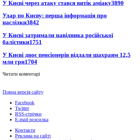
У Києві через атаку стався витік аміаку
3890
Удар по Києву: перша інформація про
наслідки
3842
У Києві затримали навідника російської
балістики
1751
У Києві двоє пенсіонерів віддали шахраям 12,5
млн грн
1704
Читати коментарі
Повна версія сайту
Facebook
Twitter
RSS-стрічки
E-mail розсилка
Контакти
Реклама на сайті