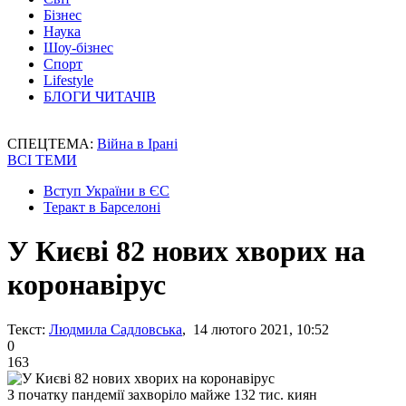
Бізнес
Наука
Шоу-бізнес
Спорт
Lifestyle
БЛОГИ ЧИТАЧІВ
СПЕЦТЕМА:
Війна в Ірані
ВСІ ТЕМИ
Вступ України в ЄС
Теракт в Барселоні
У Києві 82 нових хворих на
коронавірус
Текст:
Людмила Садловська
, 14 лютого 2021, 10:52
0
163
З початку пандемії захворіло майже 132 тис. киян