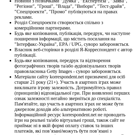
Новини з позначками "Думка", "Експертиза", "Заява",
"Регіони", "Гроші", "Влада", "Вибори", "Тест-драйв",
"Спецпроекти", "Промо" публікуються на правах
реклами.
Розділ Спецпроекти створюється спільно з
комерційними партнерами.
Будь яке копіювання, публікація, передрук, чи наступне
поширення інформації, що містить посилання на
"Інтерфакс-Україна", EPA / UPG, суворо забороняється.
Власник веб-сторінки в розділі Я-Корреспондент є автор
публікації.
Будь-яке копіювання, передрук та відтворення
фотографічних творів та/або аудіовізуальних творів
правовласника Getty Images - суворо забороняється.
Матеріали сайту korrespondent.net призначені для осіб
старше 21 року (21+). Участь в азартних іграх може
викликати ігрову залежність. Дотримуйтесь правил
(принципів) відповідальної гри. При виявленні перших
ознак залежності негайно зверніться до спеціаліста.
Пам'ятайте, що участь в азартних іграх не може бути
джерелом доходів або альтернативою роботі.
Інформаційний ресурс korrespondent.net не проводить
ігри на реальні та/або віртуальні гроші, також сайт не
приймає ні в якій формі оплату ставок та інших
платежів, які пов’язані/можуть бути пов’язані з