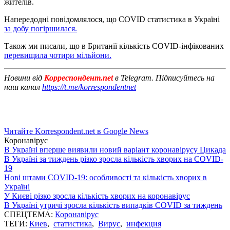
жителів.
Напередодні повідомлялося, що COVID статистика в Україні
за добу погіршилася.
Також ми писали, що в Британії кількість COVID-інфікованих
перевищила чотири мільйони.
Новини від
Корреспондент.net
в Telegram. Підписуйтесь на
наш канал
https://t.me/korrespondentnet
Читайте Korrespondent.net в Google News
Коронавірус
В Україні вперше виявили новий варіант коронавірусу Цикада
В Україні за тиждень різко зросла кількість хворих на COVID-
19
Нові штами COVID-19: особливості та кількість хворих в
Україні
У Києві різко зросла кількість хворих на коронавірус
В Україні утричі зросла кількість випадків COVID за тиждень
СПЕЦТЕМА:
Коронавірус
ТЕГИ:
Киев
,
статистика
,
Вирус
,
инфекция