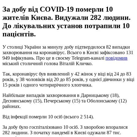
За добу від COVID-19 померли 10
жителів Києва. Видужали 282 людини.
До лікувальних установ потрапили 10
пацієнтів.
У столиці України за минулу добу підтвердилося 82 випадки
захворювання на коронавірус. Всього в Києві зафіксовано 131
949 інфікувань. Про це в своєму Telegram-каналі
повідомив
міський столичний голова Віталій Кличко.
Так, коронавірус був виявлений у 42 жінок у віці від 24 до 83
років, у 38 чоловіків від 20 до 85 років, у однієї дівчинки у віці
15 років і одного чотирирічного хлопчика.
Найбільше випадків захворювання в Дарницькому (18),
Деснянському (15), Печерському (15) та Оболонському (12)
районах.
Від інфекції померли 10 осіб (всього 2 514).
За добу було госпіталізовано 10 осіб. З хворобою впоралися
282 людини. З початку пандемії в Києві одужали 87 тис.