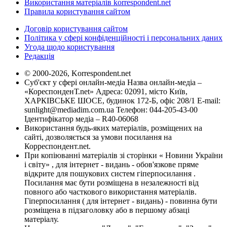
Використання матеріалів korrespondent.net
Правила користування сайтом
Договір користування сайтом
Політика у сфері конфіденційності і персональних даних
Угода щодо користування
Редакція
© 2000-2026, Korrespondent.net
Суб'єкт у сфері онлайн-медіа Назва онлайн-медіа –
«КореспонденТ.net» Адреса: 02091, місто Київ,
ХАРКІВСЬКЕ ШОСЕ, будинок 172-Б, офіс 208/1 E-mail:
sunlight@mediadim.com.ua
Телефон: 044-205-43-00
Ідентифікатор медіа – R40-06068
Використання будь-яких матеріалів, розміщених на
сайті, дозволяється за умови посилання на
Корреспондент.net.
При копіюванні матеріалів зі сторінки « Новини України
і світу» , для інтернет - видань - обов'язкове пряме
відкрите для пошукових систем гіперпосилання .
Посилання має бути розміщена в незалежності від
повного або часткового використання матеріалів.
Гіперпосилання ( для інтернет - видань) - повинна бути
розміщена в підзаголовку або в першому абзаці
матеріалу.