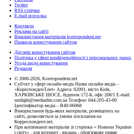
Twitter
RSS-стрічки
E-mail розсилка
Контакти
Реклама на сайті
Використання матеріалів korrespondent.net
Правила користування сайтом
Договір користування сайтом
Політика у сфері конфіденційності і персональних даних
Угода щодо користування
Редакція
© 2000-2026, Korrespondent.net
Суб'єкт у сфері онлайн-медіа Назва онлайн-медіа –
«КореспонденТ.net» Адреса: 02091, місто Київ,
ХАРКІВСЬКЕ ШОСЕ, будинок 172-Б, офіс 208/1 E-mail:
sunlight@mediadim.com.ua
Телефон: 044-205-43-00
Ідентифікатор медіа – R40-06068
Використання будь-яких матеріалів, розміщених на
сайті, дозволяється за умови посилання на
Корреспондент.net.
При копіюванні матеріалів зі сторінки « Новини України
і світу» , для інтернет - видань - обов'язкове пряме