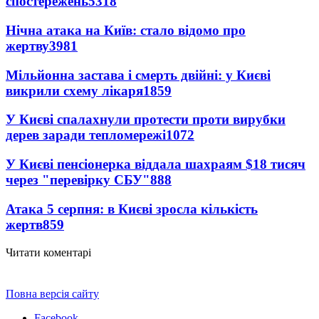
спостережень
5318
Нічна атака на Київ: стало відомо про
жертву
3981
Мільйонна застава і смерть двійні: у Києві
викрили схему лікаря
1859
У Києві спалахнули протести проти вирубки
дерев заради тепломережі
1072
У Києві пенсіонерка віддала шахраям $18 тисяч
через "перевірку СБУ"
888
Атака 5 серпня: в Києві зросла кількість
жертв
859
Читати коментарі
Повна версія сайту
Facebook