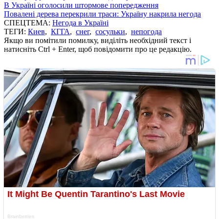
В Україні оголосили штормове попередження
Повалені дерева перекрили траси: Україну накрила негода
СПЕЦТЕМА:
Негода в Україні
ТЕГИ:
Киев
,
КГГА
,
снег
,
сосульки
,
непогода
Якщо ви помітили помилку, виділіть необхідний текст і
натисніть Ctrl + Enter, щоб повідомити про це редакцію.