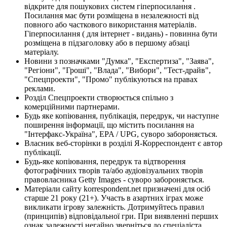
відкрите для пошукових систем гіперпосилання .
Посилання має бути розміщена в незалежності від
повного або часткового використання матеріалів.
Гіперпосилання ( для інтернет - видань) - повинна бути
розміщена в підзаголовку або в першому абзаці
матеріалу.
Новини з позначками "Думка", "Експертиза", "Заява",
"Регіони", "Гроші", "Влада", "Вибори", "Тест-драйв",
"Спецпроекти", "Промо" публікуються на правах
реклами.
Розділ Спецпроекти створюється спільно з
комерційними партнерами.
Будь яке копіювання, публікація, передрук, чи наступне
поширення інформації, що містить посилання на
"Інтерфакс-Україна", EPA / UPG, суворо забороняється.
Власник веб-сторінки в розділі Я-Корреспондент є автор
публікації.
Будь-яке копіювання, передрук та відтворення
фотографічних творів та/або аудіовізуальних творів
правовласника Getty Images - суворо забороняється.
Матеріали сайту korrespondent.net призначені для осіб
старше 21 року (21+). Участь в азартних іграх може
викликати ігрову залежність. Дотримуйтесь правил
(принципів) відповідальної гри. При виявленні перших
ознак залежності негайно зверніться до спеціаліста.