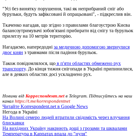
"Усі без винятку порушення, такі як неприбраний сніг або
бурульки, будуть зафіксовані й опрацьовані", - підкреслив він.
Ткаченко нагадав, що згідно з правилами благоустрою Києва
балансоутримувачі зобов'язані прибирати від снігу та бурульок
прилеглу на 10 метрів територію.
Нагадаємо, напередодні
за медичною допомогою звернулися
двоє киян
з травмами після падіння бурульок.
Також повідомлялося, що
в п'яти областях обмежено рух
транспорту
. До кінця тижня снігопади в Україні припинилися,
але в деяких областях досі ускладнено рух.
Новини від
Корреспондент.net
в Telegram. Підписуйтесь на наш
канал
https://t.me/korrespondentnet
Читайте Korrespondent.net в Google News
Негода в Україні
На Волині семеро людей втратили свідомість через влучання
блискавки
На вихідних Україну накриють дощі з грозами та шквалами
Температура в Карпатах впала до "нуля"