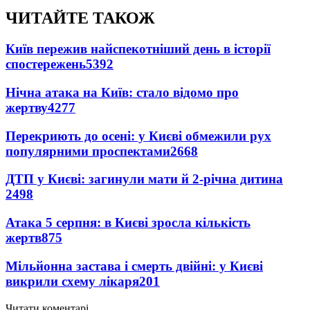
ЧИТАЙТЕ ТАКОЖ
Київ пережив найспекотніший день в історії
спостережень
5392
Нічна атака на Київ: стало відомо про
жертву
4277
Перекриють до осені: у Києві обмежили рух
популярними проспектами
2668
ДТП у Києві: загинули мати й 2-річна дитина
2498
Атака 5 серпня: в Києві зросла кількість
жертв
875
Мільйонна застава і смерть двійні: у Києві
викрили схему лікаря
201
Читати коментарі