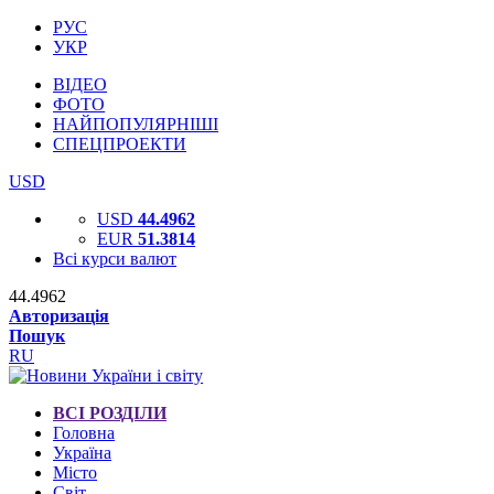
РУС
УКР
ВІДЕО
ФОТО
НАЙПОПУЛЯРНІШІ
СПЕЦПРОЕКТИ
USD
USD
44.4962
EUR
51.3814
Всі курси валют
44.4962
Авторизація
Пошук
RU
ВСІ РОЗДІЛИ
Головна
Україна
Місто
Світ