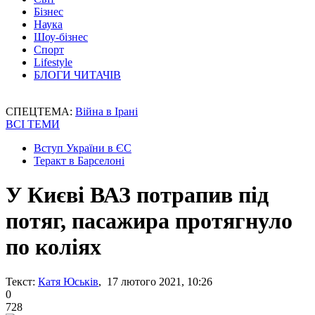
Бізнес
Наука
Шоу-бізнес
Спорт
Lifestyle
БЛОГИ ЧИТАЧІВ
СПЕЦТЕМА:
Війна в Ірані
ВСІ ТЕМИ
Вступ України в ЄС
Теракт в Барселоні
У Києві ВАЗ потрапив під
потяг, пасажира протягнуло
по коліях
Текст:
Катя Юськів
, 17 лютого 2021, 10:26
0
728