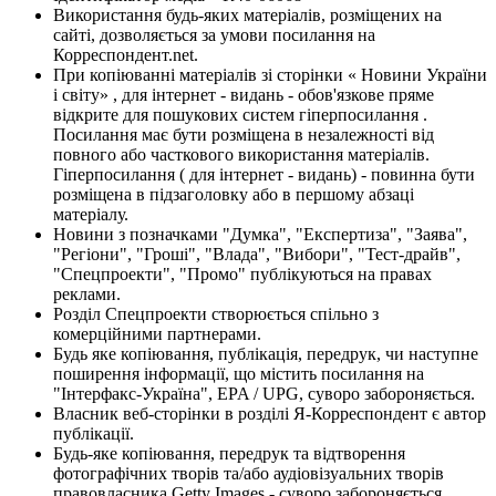
Використання будь-яких матеріалів, розміщених на
сайті, дозволяється за умови посилання на
Корреспондент.net.
При копіюванні матеріалів зі сторінки « Новини України
і світу» , для інтернет - видань - обов'язкове пряме
відкрите для пошукових систем гіперпосилання .
Посилання має бути розміщена в незалежності від
повного або часткового використання матеріалів.
Гіперпосилання ( для інтернет - видань) - повинна бути
розміщена в підзаголовку або в першому абзаці
матеріалу.
Новини з позначками "Думка", "Експертиза", "Заява",
"Регіони", "Гроші", "Влада", "Вибори", "Тест-драйв",
"Спецпроекти", "Промо" публікуються на правах
реклами.
Розділ Спецпроекти створюється спільно з
комерційними партнерами.
Будь яке копіювання, публікація, передрук, чи наступне
поширення інформації, що містить посилання на
"Інтерфакс-Україна", EPA / UPG, суворо забороняється.
Власник веб-сторінки в розділі Я-Корреспондент є автор
публікації.
Будь-яке копіювання, передрук та відтворення
фотографічних творів та/або аудіовізуальних творів
правовласника Getty Images - суворо забороняється.