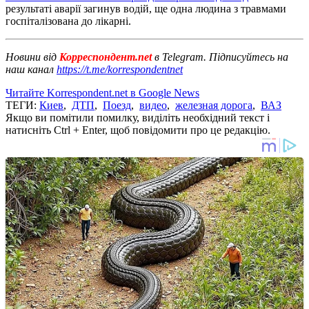
результаті аварії загинув водій, ще одна людина з травмами
госпіталізована до лікарні.
Новини від
Корреспондент.net
в Telegram. Підписуйтесь на
наш канал
https://t.me/korrespondentnet
Читайте Korrespondent.net в Google News
ТЕГИ:
Киев
,
ДТП
,
Поезд
,
видео
,
железная дорога
,
ВАЗ
Якщо ви помітили помилку, виділіть необхідний текст і
натисніть Ctrl + Enter, щоб повідомити про це редакцію.