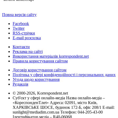
Повна версія сайту
Facebook
Twitter
RSS-стрічки
E-mail розсилка
Контакти
Реклама на сайті
Використання матеріалів korrespondent.net
Правила користування сайтом
Договір користування сайтом
Політика у сфері конфіденційності і персональних даних
Угода щодо користування
Редакція
© 2000-2026, Korrespondent.net
Суб'єкт у сфері онлайн-медіа Назва онлайн-медіа –
«КореспонденТ.net» Адреса: 02091, місто Київ,
ХАРКІВСЬКЕ ШОСЕ, будинок 172-Б, офіс 208/1 E-mail:
sunlight@mediadim.com.ua
Телефон: 044-205-43-00
Ідентифікатор медіа – R40-06068