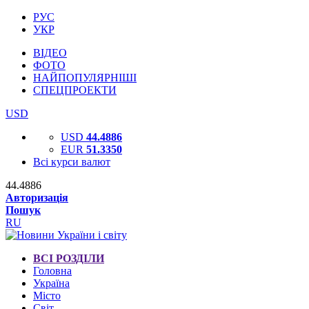
РУС
УКР
ВІДЕО
ФОТО
НАЙПОПУЛЯРНІШІ
СПЕЦПРОЕКТИ
USD
USD
44.4886
EUR
51.3350
Всі курси валют
44.4886
Авторизація
Пошук
RU
ВСІ РОЗДІЛИ
Головна
Україна
Місто
Світ