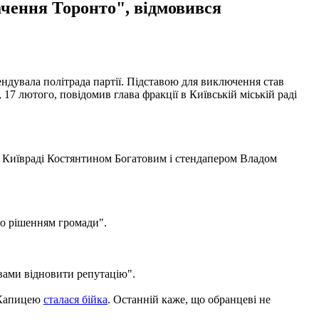
ачення Торонто", відмовився
ендувала політрада партії. Підставою для виключення став
17 лютого, повідомив глава фракції в Київській міській раді
 в Київраді Костянтином Богатовим і стендапером Владом
го рішенням громади".
авами відновити репутацію".
м Капицею
сталася бійка
. Останній каже, що обранцеві не