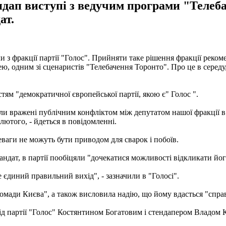
ндап виступі з ведучим програми "Телеб
ат.
 з фракції партії "Голос". Прийняти таке рішення фракції реком
 одним зі сценаристів "Телебачення Торонто". Про це в середу, 
тям "демократичної європейської партії, якою є" Голос ".
були вражені публічним конфліктом між депутатом нашої фракції
лютого, - йдеться в повідомленні.
реваги не можуть бути приводом для сварок і побоїв.
андат, в партії пообіцяли "дочекатися можливості відкликати йо
 єдиний правильний вихід", - зазначили в "Голосі".
громади Києва", а також висловила надію, що йому вдасться "спр
від партії "Голос" Костянтином Богатовим і стендапером Владо