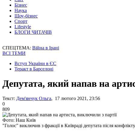
Бізнес
Наука
Шоу-бізнес
Спорт
Lifestyle
БЛОГИ ЧИТАЧІВ
СПЕЦТЕМА:
Війна в Ірані
ВСІ ТЕМИ
Вступ України в ЄС
Теракт в Барселоні
Депутата, який напав на арти
Текст:
Дем'янчук Ольга
, 17 лютого 2021, 23:56
0
809
Фото: Наш Київ
"Голос" виключив з фракції в Київраді депутата після конфлікту