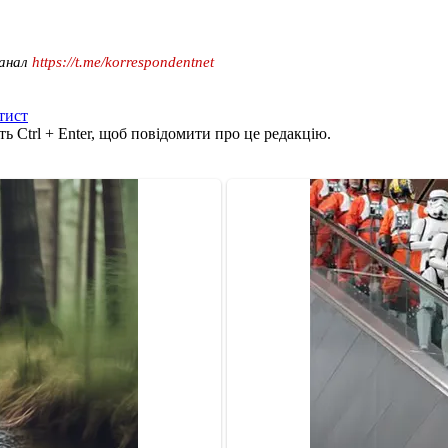
канал
https://t.me/korrespondentnet
тист
ь Ctrl + Enter, щоб повідомити про це редакцію.