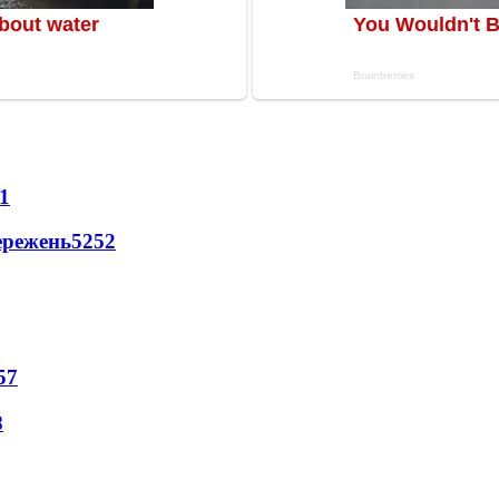
1
ережень
5252
57
8