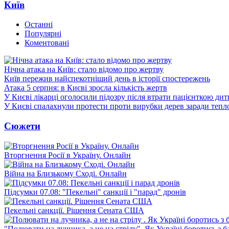
Київ
Останні
Популярні
Коментовані
Нічна атака на Київ: стало відомо про жертву
Київ пережив найспекотніший день в історії спостережень
Атака 5 серпня: в Києві зросла кількість жертв
У Києві лікарці оголосили підозру після втрати пацієнткою ди
У Києві спалахнули протести проти вирубки дерев заради тепл
Сюжети
Вторгнення Росії в Україну. Онлайн
Війна на Близькому Сході. Онлайн
Підсумки 07.08: "Пекельні" санкції і "парад" дронів
Пекельні санкції. Рішення Сената США
"Полювати на лучника, а не на стрілу". Як Україні боротись з 