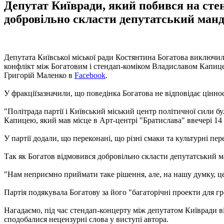
Депутат Київради, який побився на сте
добровільно скласти депутатський манд
Депутата Київської міської ради Костянтина Богатова виключили
конфлікт між Богатовим і стендап-коміком Владиславом Капицею,
Григорій Маленко в
Facebook
.
У фракціїзазначили, що поведінка Богатова не відповідає ціннос
"Політрада партії і Київський міський центр політичної сили 
Капицею, який мав місце в Арт-центрі "Братислава" ввечері 14 
У партії додали, що переконані, що різні смаки та культурні пе
Так як Богатов відмовився добровільно скласти депутатський м
"Нам неприємно приймати таке рішення, але, на нашу думку, це
Партія подякувала Богатову за його "багаторічні проекти для 
Нагадаємо, під час стендап-концерту між депутатом Київради 
сподобалися нецензурні слова у виступі автора.