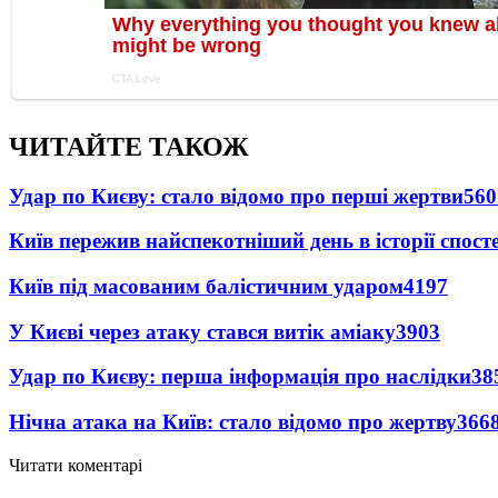
ЧИТАЙТЕ ТАКОЖ
Удар по Києву: стало відомо про перші жертви
560
Київ пережив найспекотніший день в історії спост
Київ під масованим балістичним ударом
4197
У Києві через атаку стався витік аміаку
3903
Удар по Києву: перша інформація про наслідки
38
Нічна атака на Київ: стало відомо про жертву
366
Читати коментарі