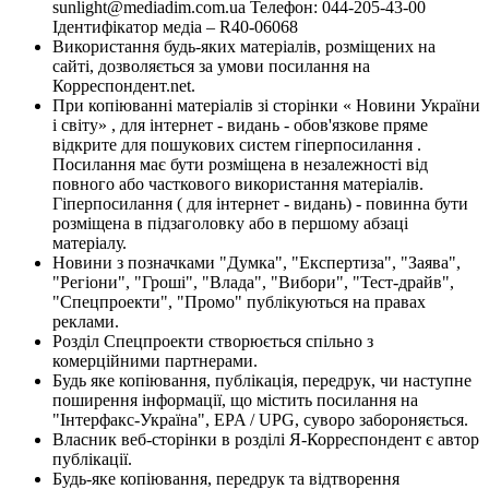
sunlight@mediadim.com.ua
Телефон: 044-205-43-00
Ідентифікатор медіа – R40-06068
Використання будь-яких матеріалів, розміщених на
сайті, дозволяється за умови посилання на
Корреспондент.net.
При копіюванні матеріалів зі сторінки « Новини України
і світу» , для інтернет - видань - обов'язкове пряме
відкрите для пошукових систем гіперпосилання .
Посилання має бути розміщена в незалежності від
повного або часткового використання матеріалів.
Гіперпосилання ( для інтернет - видань) - повинна бути
розміщена в підзаголовку або в першому абзаці
матеріалу.
Новини з позначками "Думка", "Експертиза", "Заява",
"Регіони", "Гроші", "Влада", "Вибори", "Тест-драйв",
"Спецпроекти", "Промо" публікуються на правах
реклами.
Розділ Спецпроекти створюється спільно з
комерційними партнерами.
Будь яке копіювання, публікація, передрук, чи наступне
поширення інформації, що містить посилання на
"Інтерфакс-Україна", EPA / UPG, суворо забороняється.
Власник веб-сторінки в розділі Я-Корреспондент є автор
публікації.
Будь-яке копіювання, передрук та відтворення