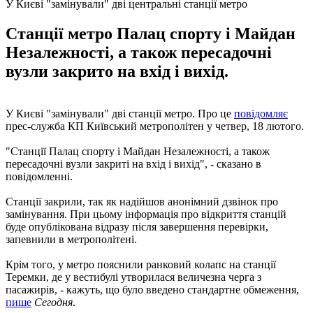
У Києві "замінували" дві центральні станції метро
Станції метро Палац спорту і Майдан
Незалежності, а також пересадочні
вузли закрито на вхід і вихід.
У Києві "замінували" дві станції метро. Про це
повідомляє
прес-служба КП Київський метрополітен у четвер, 18 лютого.
"Станції Палац спорту і Майдан Незалежності, а також
пересадочні вузли закриті на вхід і вихід", - сказано в
повідомленні.
Станції закрили, так як надійшов анонімний дзвінок про
замінування. При цьому інформація про відкриття станцій
буде опублікована відразу після завершення перевірки,
запевнили в метрополітені.
Крім того, у метро пояснили ранковий колапс на станції
Теремки, де у вестибулі утворилася величезна черга з
пасажирів, - кажуть, що було введено стандартне обмеження,
пише
Сегодня
.