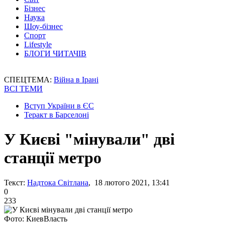
Бізнес
Наука
Шоу-бізнес
Спорт
Lifestyle
БЛОГИ ЧИТАЧІВ
СПЕЦТЕМА:
Війна в Ірані
ВСІ ТЕМИ
Вступ України в ЄС
Теракт в Барселоні
У Києві "мінували" дві
станції метро
Текст:
Надтока Світлана
, 18 лютого 2021, 13:41
0
233
Фото: КиевВласть