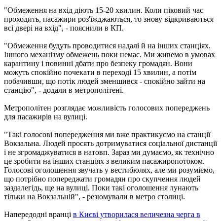
"Обмеження на вхід діють 15-20 хвилин. Коли піковий час
проходить, пасажири роз'їжджаються, то знову відкриваються
всі двері на вхід", - пояснили в КП.
"Обмеження будуть проводитися надалі й на інших станціях.
Іншого механізму обмежень поки немає. Ми живемо в умовах
карантину і повинні дбати про безпеку громадян. Вони
можуть спокійно почекати в переході 15 хвилин, а потім
побачивши, що потік людей зменшився - спокійно зайти на
станцію", - додали в метрополітені.
Метрополітен розглядає можливість голосових попереджень
для пасажирів на вулиці.
"Такі голосові попередження ми вже практикуємо на станції
Вокзальна. Людей просять дотримуватися соціальної дистанції
і не згромаджуватися в натовп. Зараз ми думаємо, як технічно
це зробити на інших станціях з великим пасажиропотоком.
Голосові оголошення звучать у вестибюлях, але ми розуміємо,
що потрібно попереджати громадян про скупчення людей
заздалегідь, ще на вулиці. Поки такі оголошення лунають
тільки на Вокзальній", - резюмували в метро столиці.
Напередодні вранці
в Києві утворилася величезна черга в