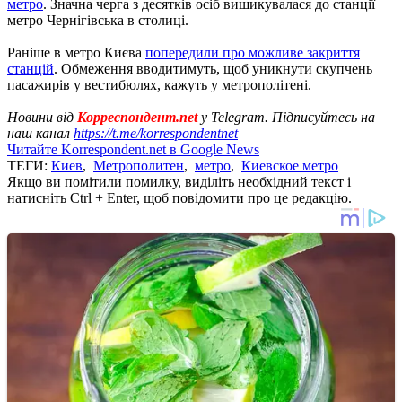
метро
. Значна черга з десятків осіб вишикувалася до станції
метро Чернігівська в столиці.
Раніше в метро Києва
попередили про можливе закриття
станцій
. Обмеження вводитимуть, щоб уникнути скупчень
пасажирів у вестибюлях, кажуть у метрополітені.
Новини від
Корреспондент.net
у Telegram. Підписуйтесь на
наш канал
https://t.me/korrespondentnet
Читайте Korrespondent.net в Google News
ТЕГИ:
Киев
,
Метрополитен
,
метро
,
Киевское метро
Якщо ви помітили помилку, виділіть необхідний текст і
натисніть Ctrl + Enter, щоб повідомити про це редакцію.