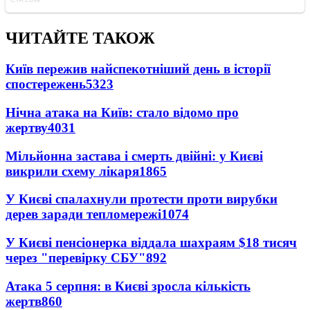
ЧИТАЙТЕ ТАКОЖ
Київ пережив найспекотніший день в історії
спостережень
5323
Нічна атака на Київ: стало відомо про
жертву
4031
Мільйонна застава і смерть двійні: у Києві
викрили схему лікаря
1865
У Києві спалахнули протести проти вирубки
дерев заради тепломережі
1074
У Києві пенсіонерка віддала шахраям $18 тисяч
через "перевірку СБУ"
892
Атака 5 серпня: в Києві зросла кількість
жертв
860