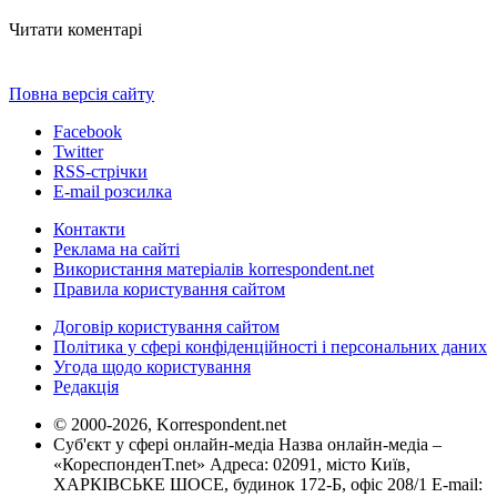
Читати коментарі
Повна версія сайту
Facebook
Twitter
RSS-стрічки
E-mail розсилка
Контакти
Реклама на сайті
Використання матеріалів korrespondent.net
Правила користування сайтом
Договір користування сайтом
Політика у сфері конфіденційності і персональних даних
Угода щодо користування
Редакція
© 2000-2026, Korrespondent.net
Суб'єкт у сфері онлайн-медіа Назва онлайн-медіа –
«КореспонденТ.net» Адреса: 02091, місто Київ,
ХАРКІВСЬКЕ ШОСЕ, будинок 172-Б, офіс 208/1 E-mail: