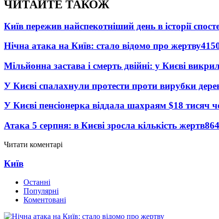
ЧИТАЙТЕ ТАКОЖ
Київ пережив найспекотніший день в історії спост
Нічна атака на Київ: стало відомо про жертву
415
Мільйонна застава і смерть двійні: у Києві викри
У Києві спалахнули протести проти вирубки дере
У Києві пенсіонерка віддала шахраям $18 тисяч 
Атака 5 серпня: в Києві зросла кількість жертв
86
Читати коментарі
Київ
Останні
Популярні
Коментовані