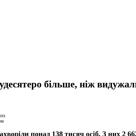
удесятеро більше, ніж видужал
ом
захворіли понад 138 тисяч осіб. З них 2 6