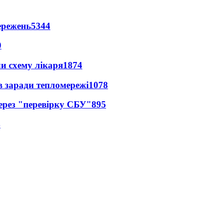
ережень
5344
0
ли схему лікаря
1874
в заради тепломережі
1078
через "перевірку СБУ"
895
4