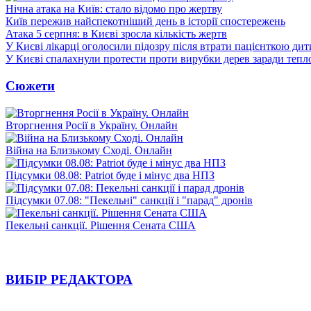
Нічна атака на Київ: стало відомо про жертву
Київ пережив найспекотніший день в історії спостережень
Атака 5 серпня: в Києві зросла кількість жертв
У Києві лікарці оголосили підозру після втрати пацієнткою ди
У Києві спалахнули протести проти вирубки дерев заради тепл
Сюжети
Вторгнення Росії в Україну. Онлайн
Війна на Близькому Сході. Онлайн
Підсумки 08.08: Patriot буде і мінус два НПЗ
Підсумки 07.08: "Пекельні" санкції і "парад" дронів
Пекельні санкції. Рішення Сената США
ВИБІР РЕДАКТОРА