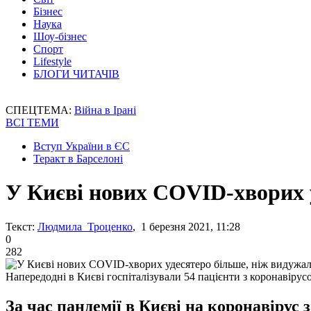
Бізнес
Наука
Шоу-бізнес
Спорт
Lifestyle
БЛОГИ ЧИТАЧІВ
СПЕЦТЕМА:
Війна в Ірані
ВСІ ТЕМИ
Вступ України в ЄС
Теракт в Барселоні
У Києві нових COVID-хворих 
Текст:
Людмила Троценко
, 1 березня 2021, 11:28
0
282
Напередодні в Києві госпіталізували 54 пацієнти з коронавірус
За час пандемії в Києві на коронавірус 