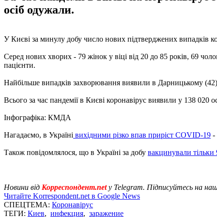
осіб одужали.
У Києві за минулу добу число нових підтверджених випадків ко
Серед нових хворих - 79 жінок у віці від 20 до 85 років, 69 чолові
пацієнти.
Найбільше випадків захворювання виявили в Дарницькому (42),
Всього за час пандемії в Києві коронавірус виявили у 138 020 ос
Інфографіка: КМДА
Нагадаємо, в Україні
вихідними різко впав приріст COVID-19
-
Також повідомлялося, що в Україні за добу
вакцинували тільки 
Новини від
Корреспондент.net
у Telegram. Підписуйтесь на на
Читайте Korrespondent.net в Google News
СПЕЦТЕМА:
Коронавірус
ТЕГИ:
Киев
,
инфекция
,
заражение