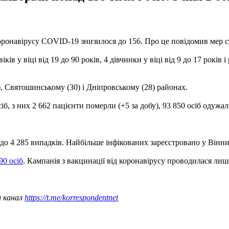
ронавірусу COVID-19 знизилося до 156. Про це повідомив мер ст
ків у віці від 19 до 90 років, 4 дівчинки у віці від 9 до 17 років 
 Святошинському (30) і Дніпровському (28) районах.
іб, з них 2 662 пацієнти померли (+5 за добу), 93 850 осіб одужали
 до 4 285 випадків. Найбільше інфікованих зареєстровано у Вінн
90 осіб
. Кампанія з вакцинації від коронавірусу проводилася лиш
ш канал
https://t.me/korrespondentnet