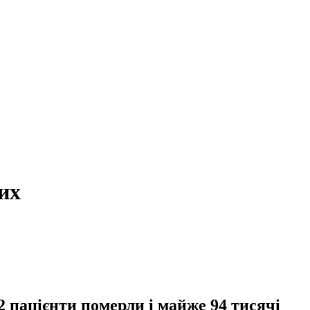
их
62 пацієнти померли і майже 94 тисячі