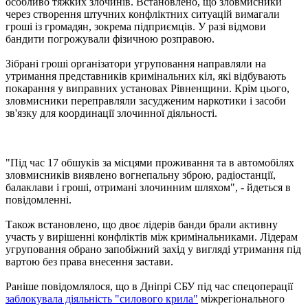
особливо тяжких злочинів. Встановлено, що зловмисники
через створення штучних конфліктних ситуацій вимагали
гроші із громадян, зокрема підприємців. У разі відмови
бандити погрожували фізичною розправою.
Зібрані гроші організатори угруповання направляли на
утримання представників кримінальних кіл, які відбувають
покарання у виправних установах Рівненщини. Крім цього,
зловмисники переправляли засудженим наркотики і засоби
зв'язку для координації злочинної діяльності.
"Під час 17 обшуків за місцями проживання та в автомобілях
зловмисників виявлено вогнепальну зброю, радіостанції,
балаклави і гроші, отримані злочинним шляхом", - йдеться в
повідомленні.
Також встановлено, що двоє лідерів банди брали активну
участь у вирішенні конфліктів між кримінальниками. Лідерам
угруповання обрано запобіжний захід у вигляді утримання під
вартою без права внесення застави.
Раніше повідомлялося, що в Дніпрі СБУ під час спецоперації
заблокувала діяльність "силового крила"
міжрегіонального