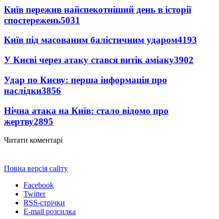
Київ пережив найспекотніший день в історії
спостережень
5031
Київ під масованим балістичним ударом
4193
У Києві через атаку стався витік аміаку
3902
Удар по Києву: перша інформація про
наслідки
3856
Нічна атака на Київ: стало відомо про
жертву
2895
Читати коментарі
Повна версія сайту
Facebook
Twitter
RSS-стрічки
E-mail розсилка