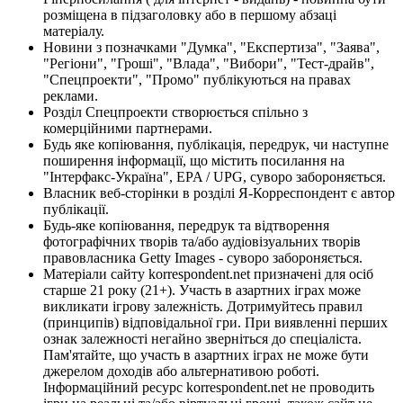
розміщена в підзаголовку або в першому абзаці
матеріалу.
Новини з позначками "Думка", "Експертиза", "Заява",
"Регіони", "Гроші", "Влада", "Вибори", "Тест-драйв",
"Спецпроекти", "Промо" публікуються на правах
реклами.
Розділ Спецпроекти створюється спільно з
комерційними партнерами.
Будь яке копіювання, публікація, передрук, чи наступне
поширення інформації, що містить посилання на
"Інтерфакс-Україна", EPA / UPG, суворо забороняється.
Власник веб-сторінки в розділі Я-Корреспондент є автор
публікації.
Будь-яке копіювання, передрук та відтворення
фотографічних творів та/або аудіовізуальних творів
правовласника Getty Images - суворо забороняється.
Матеріали сайту korrespondent.net призначені для осіб
старше 21 року (21+). Участь в азартних іграх може
викликати ігрову залежність. Дотримуйтесь правил
(принципів) відповідальної гри. При виявленні перших
ознак залежності негайно зверніться до спеціаліста.
Пам'ятайте, що участь в азартних іграх не може бути
джерелом доходів або альтернативою роботі.
Інформаційний ресурс korrespondent.net не проводить