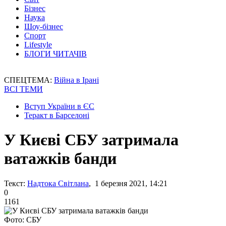
Бізнес
Наука
Шоу-бізнес
Спорт
Lifestyle
БЛОГИ ЧИТАЧІВ
СПЕЦТЕМА:
Війна в Ірані
ВСІ ТЕМИ
Вступ України в ЄС
Теракт в Барселоні
У Києві СБУ затримала
ватажків банди
Текст:
Надтока Світлана
, 1 березня 2021, 14:21
0
1161
Фото: СБУ