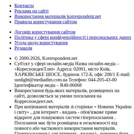
Контакти
Реклама на сайті
Використання матеріалів korrespondent.net
Правила користування сайтом
Договір користування сайтом
Політика у сфері конфіденційності і персональних даних
Угода щодо користування
Редакція
© 2000-2026, Korrespondent.net
Суб'єкт у сфері онлайн-медіа Назва онлайн-медіа –
«КореспонденТ.net» Адреса: 02091, місто Київ,
ХАРКІВСЬКЕ ШОСЕ, будинок 172-Б, офіс 208/1 E-mail:
sunlight@mediadim.com.ua
Телефон: 044-205-43-00
Ідентифікатор медіа – R40-06068
Використання будь-яких матеріалів, розміщених на
сайті, дозволяється за умови посилання на
Корреспондент.net.
При копіюванні матеріалів зі сторінки « Новини України
і світу» , для інтернет - видань - обов'язкове пряме
відкрите для пошукових систем гіперпосилання .
Посилання має бути розміщена в незалежності від
повного або часткового використання матеріалів.
Гіперпосилання ( для інтернет - видань) - повинна бути