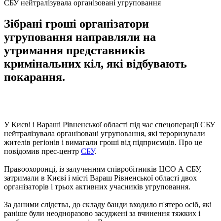
СБУ нейтралізувала організовані угруповання
Зібрані гроші організатори
угруповання направляли на
утримання представників
кримінальних кіл, які відбувають
покарання.
У Києві і Вараші Рівненської області під час спецоперації СБУ
нейтралізувала організовані угруповання, які тероризували
жителів регіонів і вимагали гроші від підприємців. Про це
повідомив прес-центр
СБУ
.
Правоохоронці, із залученням співробітників ЦСО А СБУ,
затримали в Києві і місті Вараш Рівненської області двох
організаторів і трьох активних учасників угруповання.
За даними слідства, до складу банди входило п'ятеро осіб, які
раніше були неодноразово засуджені за вчинення тяжких і