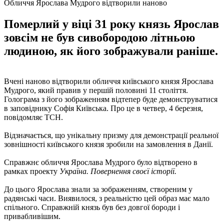
Обличчя Ярослава Мудрого відтворили наново
Померлий у віці 31 року князь Ярослав
зовсім не був сивобородою літньою
людиною, як його зображували раніше.
Вчені наново відтворили обличчя київського князя Ярослава
Мудрого, який правив у першій половині 11 століття.
Голограма з його зображенням відтепер буде демонструватися
в заповіднику Софія Київська. Про це в четвер, 4 березня,
повідомляє ТСН.
Відзначається, що унікальну призму для демонстрації реальної
зовнішності київського князя зробили на замовлення в Данії.
Справжнє обличчя Ярослава Мудрого було відтворено в
рамках проекту
Україна. Повернення своєї історії.
До цього Ярослава знали за зображенням, створеним у
радянські часи. Виявилося, з реальністю цей образ має мало
спільного. Справжній князь був без довгої бороди і
привабливішим.