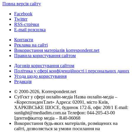
Повна версія сайту
Facebook
Twitter
RSS-стрічки
E-mail розсилка
Контакти
Реклама на сайті
Використання матеріалів korrespondent.net
Правила користування сайтом
Договір користування сайтом
Політика у сфері конфіденційності і персональних даних
Угода щодо користування
Редакція
© 2000-2026, Korrespondent.net
Суб'єкт у сфері онлайн-медіа Назва онлайн-медіа –
«КореспонденТ.net» Адреса: 02091, місто Київ,
ХАРКІВСЬКЕ ШОСЕ, будинок 172-Б, офіс 208/1 E-mail:
sunlight@mediadim.com.ua
Телефон: 044-205-43-00
Ідентифікатор медіа – R40-06068
Використання будь-яких матеріалів, розміщених на
сайті, дозволяється за умови посилання на