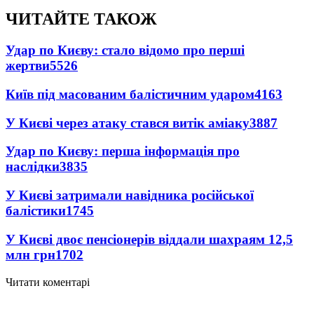
ЧИТАЙТЕ ТАКОЖ
Удар по Києву: стало відомо про перші
жертви
5526
Київ під масованим балістичним ударом
4163
У Києві через атаку стався витік аміаку
3887
Удар по Києву: перша інформація про
наслідки
3835
У Києві затримали навідника російської
балістики
1745
У Києві двоє пенсіонерів віддали шахраям 12,5
млн грн
1702
Читати коментарі