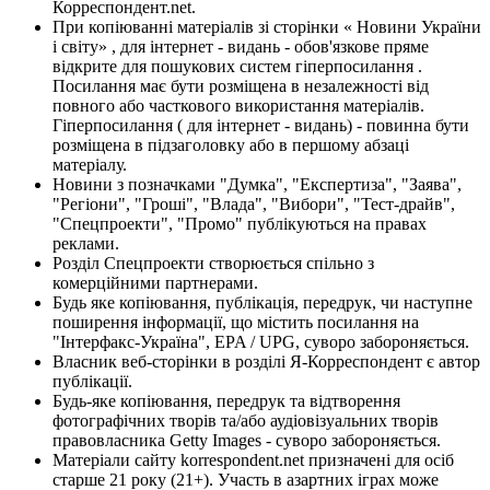
Корреспондент.net.
При копіюванні матеріалів зі сторінки « Новини України
і світу» , для інтернет - видань - обов'язкове пряме
відкрите для пошукових систем гіперпосилання .
Посилання має бути розміщена в незалежності від
повного або часткового використання матеріалів.
Гіперпосилання ( для інтернет - видань) - повинна бути
розміщена в підзаголовку або в першому абзаці
матеріалу.
Новини з позначками "Думка", "Експертиза", "Заява",
"Регіони", "Гроші", "Влада", "Вибори", "Тест-драйв",
"Спецпроекти", "Промо" публікуються на правах
реклами.
Розділ Спецпроекти створюється спільно з
комерційними партнерами.
Будь яке копіювання, публікація, передрук, чи наступне
поширення інформації, що містить посилання на
"Інтерфакс-Україна", EPA / UPG, суворо забороняється.
Власник веб-сторінки в розділі Я-Корреспондент є автор
публікації.
Будь-яке копіювання, передрук та відтворення
фотографічних творів та/або аудіовізуальних творів
правовласника Getty Images - суворо забороняється.
Матеріали сайту korrespondent.net призначені для осіб
старше 21 року (21+). Участь в азартних іграх може