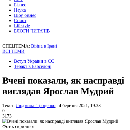
Бізнес
Наука
Шоу-бізнес
Спорт
Lifestyle
БЛОГИ ЧИТАЧІВ
СПЕЦТЕМА:
Війна в Ірані
ВСІ ТЕМИ
Вступ України в ЄС
Теракт в Барселоні
Вчені показали, як насправді
виглядав Ярослав Мудрий
Текст:
Людмила Троценко
, 4 березня 2021, 19:38
0
3173
Фото: скриншот