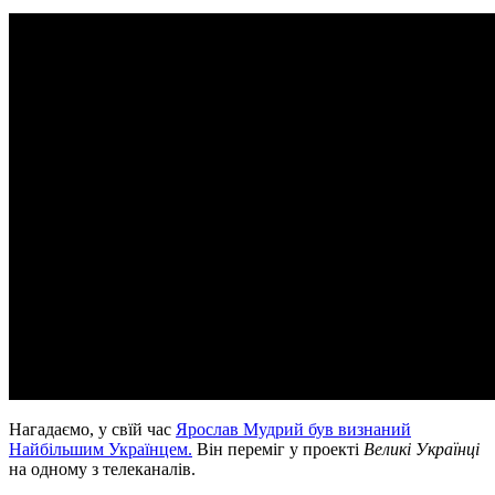
Нагадаємо, у свїй час
Ярослав Мудрий був визнаний
Найбільшим Українцем.
Він переміг у проекті
Великі Українці
на одному з телеканалів.