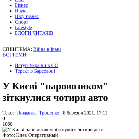
Бізнес
Наука
Шоу-бізнес
Спорт
Lifestyle
БЛОГИ ЧИТАЧІВ
СПЕЦТЕМА:
Війна в Ірані
ВСІ ТЕМИ
Вступ України в ЄС
Теракт в Барселоні
У Києві "паровозиком"
зіткнулися чотири авто
Текст:
Людмила Троценко
, 8 березня 2021, 17:11
0
1060
Фото: Киев Оперативный