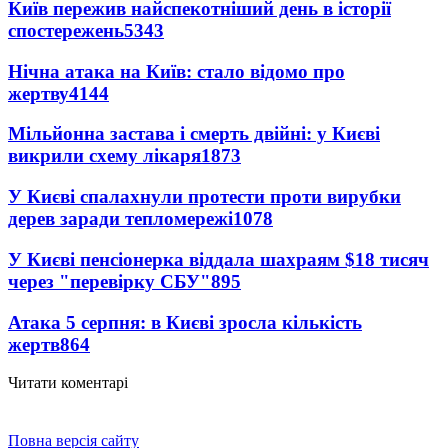
Київ пережив найспекотніший день в історії
спостережень
5343
Нічна атака на Київ: стало відомо про
жертву
4144
Мільйонна застава і смерть двійні: у Києві
викрили схему лікаря
1873
У Києві спалахнули протести проти вирубки
дерев заради тепломережі
1078
У Києві пенсіонерка віддала шахраям $18 тисяч
через "перевірку СБУ"
895
Атака 5 серпня: в Києві зросла кількість
жертв
864
Читати коментарі
Повна версія сайту