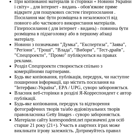
При копіюванні матеріалів зі сторінки « Новини України
і світу» , для інтернет - видань - обов'язкове пряме
відкрите для пошукових систем гіперпосилання .
Посилання має бути розміщена в незалежності від
повного або часткового використання матеріалів.
Гіперпосилання ( для інтернет - видань) - повинна бути
розміщена в підзаголовку або в першому абзаці
матеріалу.
Новини з позначками "Думка", "Експертиза", "Заява",
"Регіони", "Гроші", "Влада", "Вибори", "Тест-драйв",
"Спецпроекти", "Промо" публікуються на правах
реклами.
Розділ Спецпроекти створюється спільно з
комерційними партнерами.
Будь яке копіювання, публікація, передрук, чи наступне
поширення інформації, що містить посилання на
"Інтерфакс-Україна", EPA / UPG, суворо забороняється.
Власник веб-сторінки в розділі Я-Корреспондент є автор
публікації.
Будь-яке копіювання, передрук та відтворення
фотографічних творів та/або аудіовізуальних творів
правовласника Getty Images - суворо забороняється.
Матеріали сайту korrespondent.net призначені для осіб
старше 21 року (21+). Участь в азартних іграх може
викликати ігрову залежність. Дотримуйтесь правил