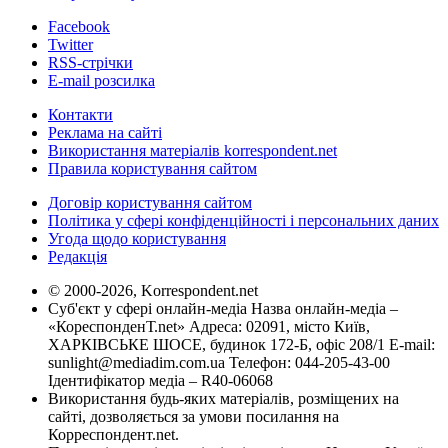
Facebook
Twitter
RSS-стрічки
E-mail розсилка
Контакти
Реклама на сайті
Використання матеріалів korrespondent.net
Правила користування сайтом
Договір користування сайтом
Політика у сфері конфіденційності і персональних даних
Угода щодо користування
Редакція
© 2000-2026, Korrespondent.net
Суб'єкт у сфері онлайн-медіа Назва онлайн-медіа –
«КореспонденТ.net» Адреса: 02091, місто Київ,
ХАРКІВСЬКЕ ШОСЕ, будинок 172-Б, офіс 208/1 E-mail:
sunlight@mediadim.com.ua
Телефон: 044-205-43-00
Ідентифікатор медіа – R40-06068
Використання будь-яких матеріалів, розміщених на
сайті, дозволяється за умови посилання на
Корреспондент.net.