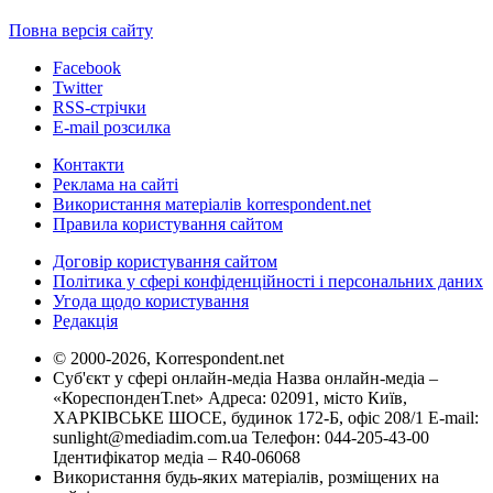
Повна версія сайту
Facebook
Twitter
RSS-стрічки
E-mail розсилка
Контакти
Реклама на сайті
Використання матеріалів korrespondent.net
Правила користування сайтом
Договір користування сайтом
Політика у сфері конфіденційності і персональних даних
Угода щодо користування
Редакція
© 2000-2026, Korrespondent.net
Суб'єкт у сфері онлайн-медіа Назва онлайн-медіа –
«КореспонденТ.net» Адреса: 02091, місто Київ,
ХАРКІВСЬКЕ ШОСЕ, будинок 172-Б, офіс 208/1 E-mail:
sunlight@mediadim.com.ua
Телефон: 044-205-43-00
Ідентифікатор медіа – R40-06068
Використання будь-яких матеріалів, розміщених на