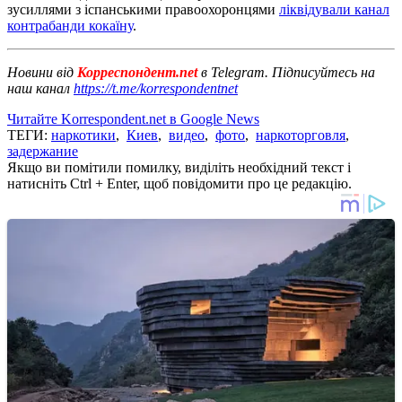
зусиллями з іспанськими правоохоронцями
ліквідували канал
контрабанди кокаїну
.
Новини від
Корреспондент.net
в Telegram. Підписуйтесь на
наш канал
https://t.me/korrespondentnet
Читайте Korrespondent.net в Google News
ТЕГИ:
наркотики
,
Киев
,
видео
,
фото
,
наркоторговля
,
задержание
Якщо ви помітили помилку, виділіть необхідний текст і
натисніть Ctrl + Enter, щоб повідомити про це редакцію.