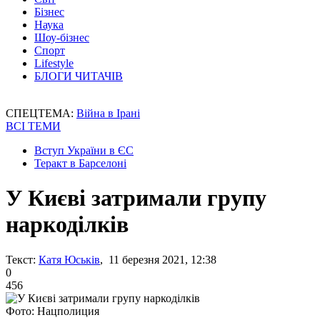
Бізнес
Наука
Шоу-бізнес
Спорт
Lifestyle
БЛОГИ ЧИТАЧІВ
СПЕЦТЕМА:
Війна в Ірані
ВСІ ТЕМИ
Вступ України в ЄС
Теракт в Барселоні
У Києві затримали групу
наркоділків
Текст:
Катя Юськів
, 11 березня 2021, 12:38
0
456
Фото: Нацполиция