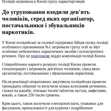
Поліція затримала в Києві групу наркоторговців
До угруповання входили дев'ять
чоловіків, серед яких організатор,
постачальники і збувальників
наркотиків.
У Києві поліцейські за силової підтримки бійців полку поліції
особливого призначення №1 затримали групу осіб за збут
особливо небезпечних наркотичних засобів і психотропних
речовин. Про це
повідомляє
відділ комунікації поліції Києва.
Співробітники карного розшуку поліції Києва провели
спецоперацію і затримали дев'ятьох чоловіків, серед яких
організатор, постачальники і збувальників наркотиків.
Після реалізації оперативних закупівель поліцейські провели
тринадцять обшуків та вилучили кілька кілограмів речовини,
схожої на канабіс, близько тисячі таблеток екстазі, амфетамін,
кокаїн, а також 250 тисяч гривень.
Крім цього, також вилучили електронні ваги, упаковки для
фасування, приналежності для куріння і подрібнення