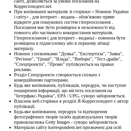
сайті, дозволяється за умови посилання на
Корреспондент.net.
При копіюванні матеріалів зі сторінки « Новини України
і світу» , для інтернет - видань - обов'язкове пряме
відкрите для пошукових систем гіперпосилання .
Посилання має бути розміщена в незалежності від
повного або часткового використання матеріалів.
Гіперпосилання ( для інтернет - видань) - повинна бути
розміщена в підзаголовку або в першому абзаці
матеріалу.
Новини з позначками "Думка", "Експертиза", "Заява",
"Регіони", "Гроші", "Влада", "Вибори", "Тест-драйв",
"Спецпроекти", "Промо" публікуються на правах
реклами.
Розділ Спецпроекти створюється спільно з
комерційними партнерами.
Будь яке копіювання, публікація, передрук, чи наступне
поширення інформації, що містить посилання на
"Інтерфакс-Україна", EPA / UPG, суворо забороняється.
Власник веб-сторінки в розділі Я-Корреспондент є автор
публікації.
Будь-яке копіювання, передрук та відтворення
фотографічних творів та/або аудіовізуальних творів
правовласника Getty Images - суворо забороняється.
Матеріали сайту korrespondent.net призначені для осіб