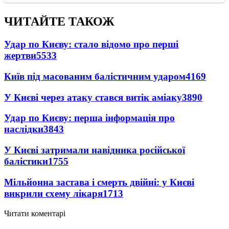
ЧИТАЙТЕ ТАКОЖ
Удар по Києву: стало відомо про перші
жертви
5533
Київ під масованим балістичним ударом
4169
У Києві через атаку стався витік аміаку
3890
Удар по Києву: перша інформація про
наслідки
3843
У Києві затримали навідника російської
балістики
1755
Мільйонна застава і смерть двійні: у Києві
викрили схему лікаря
1713
Читати коментарі