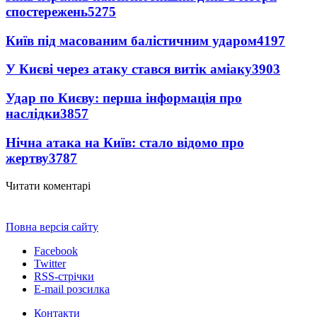
спостережень
5275
Київ під масованим балістичним ударом
4197
У Києві через атаку стався витік аміаку
3903
Удар по Києву: перша інформація про
наслідки
3857
Нічна атака на Київ: стало відомо про
жертву
3787
Читати коментарі
Повна версія сайту
Facebook
Twitter
RSS-стрічки
E-mail розсилка
Контакти