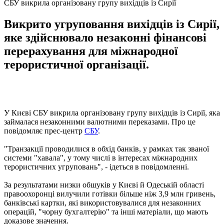
СБУ викрила організовану групу вихідців із Сирії
Викрито угруповання вихідців із Сирії,
яке здійснювало незаконні фінансові
перерахування для міжнародної
терористичної організації.
У Києві СБУ викрила організовану групу вихідців із Сирії, яка
займалася незаконними валютними переказами. Про це
повідомляє прес-центр
СБУ
.
"Транзакції проводилися в обхід банків, у рамках так званої
системи "хавала", у тому числі в інтересах міжнародних
терористичних угруповань", - ідеться в повідомленні.
За результатами низки обшуків у Києві й Одеській області
правоохоронці вилучили готівки більше ніж 3,9 млн гривень,
банківські картки, які використовувалися для незаконних
операцій, "чорну бухгалтерію" та інші матеріали, що мають
доказове значення.