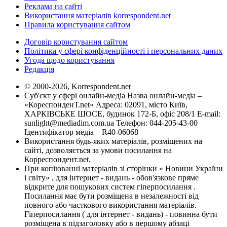
Реклама на сайті
Використання матеріалів korrespondent.net
Правила користування сайтом
Договір користування сайтом
Політика у сфері конфіденційності і персональних даних
Угода щодо користування
Редакція
© 2000-2026, Korrespondent.net
Суб'єкт у сфері онлайн-медіа Назва онлайн-медіа –
«КореспонденТ.net» Адреса: 02091, місто Київ,
ХАРКІВСЬКЕ ШОСЕ, будинок 172-Б, офіс 208/1 E-mail:
sunlight@mediadim.com.ua
Телефон: 044-205-43-00
Ідентифікатор медіа – R40-06068
Використання будь-яких матеріалів, розміщених на
сайті, дозволяється за умови посилання на
Корреспондент.net.
При копіюванні матеріалів зі сторінки « Новини України
і світу» , для інтернет - видань - обов'язкове пряме
відкрите для пошукових систем гіперпосилання .
Посилання має бути розміщена в незалежності від
повного або часткового використання матеріалів.
Гіперпосилання ( для інтернет - видань) - повинна бути
розміщена в підзаголовку або в першому абзаці