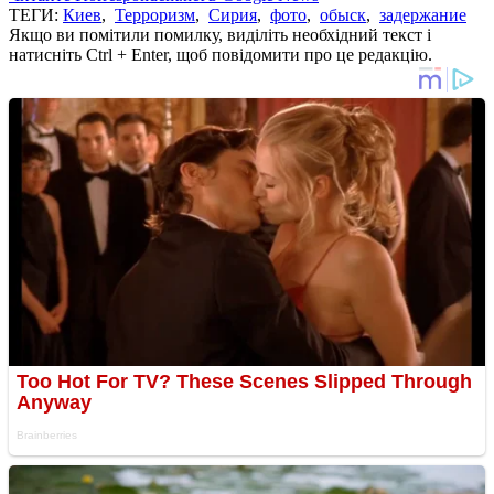
ТЕГИ:
Киев
,
Терроризм
,
Сирия
,
фото
,
обыск
,
задержание
Якщо ви помітили помилку, виділіть необхідний текст і
натисніть Ctrl + Enter, щоб повідомити про це редакцію.