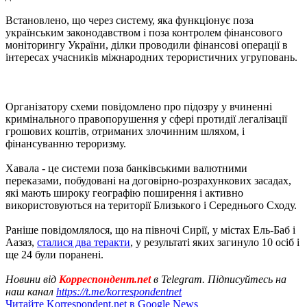
Встановлено, що через систему, яка функціонує поза
українським законодавством і поза контролем фінансового
моніторингу України, ділки проводили фінансові операції в
інтересах учасників міжнародних терористичних угруповань.
Організатору схеми повідомлено про підозру у вчиненні
кримінального правопорушення у сфері протидії легалізації
грошових коштів, отриманих злочинним шляхом, і
фінансуванню тероризму.
Хавала - це системи поза банківськими валютними
переказами, побудовані на договірно-розрахункових засадах,
які мають широку географію поширення і активно
використовуються на території Близького і Середнього Сходу.
Раніше повідомлялося, що на півночі Сирії, у містах Ель-Баб і
Аазаз,
сталися два теракти
, у результаті яких загинуло 10 осіб і
ще 24 були поранені.
Новини від
Корреспондент.net
в Telegram. Підписуйтесь на
наш канал
https://t.me/korrespondentnet
Читайте Korrespondent.net в Google News