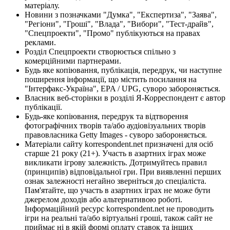
матеріалу.
Новини з позначками "Думка", "Експертиза", "Заява",
"Регіони", "Гроші", "Влада", "Вибори", "Тест-драйв",
"Спецпроекти", "Промо" публікуються на правах
реклами.
Розділ Спецпроекти створюється спільно з
комерційними партнерами.
Будь яке копіювання, публікація, передрук, чи наступне
поширення інформації, що містить посилання на
"Інтерфакс-Україна", EPA / UPG, суворо забороняється.
Власник веб-сторінки в розділі Я-Корреспондент є автор
публікації.
Будь-яке копіювання, передрук та відтворення
фотографічних творів та/або аудіовізуальних творів
правовласника Getty Images - суворо забороняється.
Матеріали сайту korrespondent.net призначені для осіб
старше 21 року (21+). Участь в азартних іграх може
викликати ігрову залежність. Дотримуйтесь правил
(принципів) відповідальної гри. При виявленні перших
ознак залежності негайно зверніться до спеціаліста.
Пам'ятайте, що участь в азартних іграх не може бути
джерелом доходів або альтернативою роботі.
Інформаційний ресурс korrespondent.net не проводить
ігри на реальні та/або віртуальні гроші, також сайт не
приймає ні в якій формі оплату ставок та інших