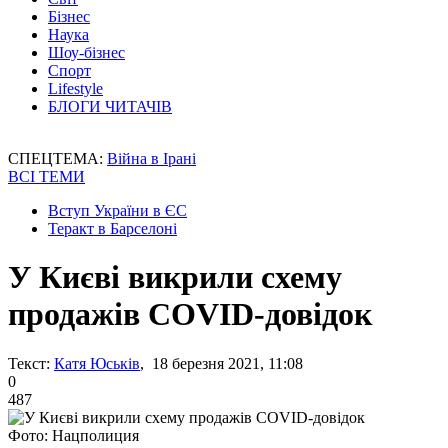
Бізнес
Наука
Шоу-бізнес
Спорт
Lifestyle
БЛОГИ ЧИТАЧІВ
СПЕЦТЕМА:
Війна в Ірані
ВСІ ТЕМИ
Вступ України в ЄС
Теракт в Барселоні
У Києві викрили схему
продажів COVID-довідок
Текст:
Катя Юськів
, 18 березня 2021, 11:08
0
487
Фото: Нацполиция