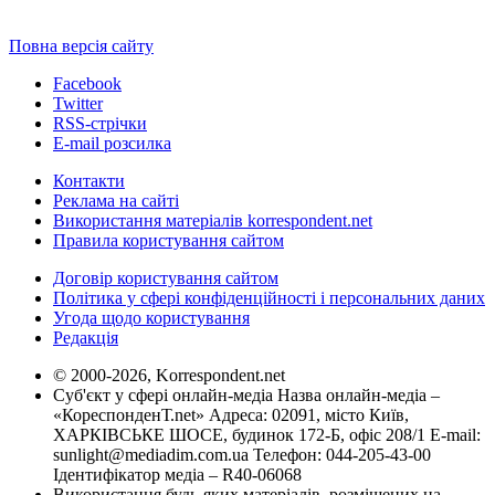
Повна версія сайту
Facebook
Twitter
RSS-стрічки
E-mail розсилка
Контакти
Реклама на сайті
Використання матеріалів korrespondent.net
Правила користування сайтом
Договір користування сайтом
Політика у сфері конфіденційності і персональних даних
Угода щодо користування
Редакція
© 2000-2026, Korrespondent.net
Суб'єкт у сфері онлайн-медіа Назва онлайн-медіа –
«КореспонденТ.net» Адреса: 02091, місто Київ,
ХАРКІВСЬКЕ ШОСЕ, будинок 172-Б, офіс 208/1 E-mail:
sunlight@mediadim.com.ua
Телефон: 044-205-43-00
Ідентифікатор медіа – R40-06068
Використання будь-яких матеріалів, розміщених на