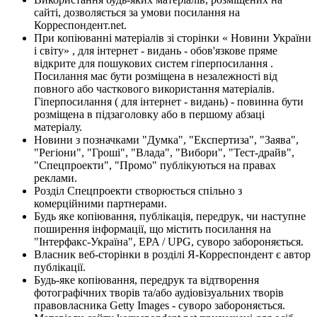
сайті, дозволяється за умови посилання на
Корреспондент.net.
При копіюванні матеріалів зі сторінки « Новини України
і світу» , для інтернет - видань - обов'язкове пряме
відкрите для пошукових систем гіперпосилання .
Посилання має бути розміщена в незалежності від
повного або часткового використання матеріалів.
Гіперпосилання ( для інтернет - видань) - повинна бути
розміщена в підзаголовку або в першому абзаці
матеріалу.
Новини з позначками "Думка", "Експертиза", "Заява",
"Регіони", "Гроші", "Влада", "Вибори", "Тест-драйв",
"Спецпроекти", "Промо" публікуються на правах
реклами.
Розділ Спецпроекти створюється спільно з
комерційними партнерами.
Будь яке копіювання, публікація, передрук, чи наступне
поширення інформації, що містить посилання на
"Інтерфакс-Україна", EPA / UPG, суворо забороняється.
Власник веб-сторінки в розділі Я-Корреспондент є автор
публікації.
Будь-яке копіювання, передрук та відтворення
фотографічних творів та/або аудіовізуальних творів
правовласника Getty Images - суворо забороняється.