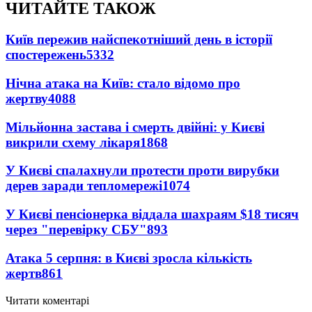
ЧИТАЙТЕ ТАКОЖ
Київ пережив найспекотніший день в історії
спостережень
5332
Нічна атака на Київ: стало відомо про
жертву
4088
Мільйонна застава і смерть двійні: у Києві
викрили схему лікаря
1868
У Києві спалахнули протести проти вирубки
дерев заради тепломережі
1074
У Києві пенсіонерка віддала шахраям $18 тисяч
через "перевірку СБУ"
893
Атака 5 серпня: в Києві зросла кількість
жертв
861
Читати коментарі