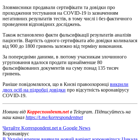
Зловмисники продавали сертифікати та довідки про
проходження тестування на COVID-19 із зазначенням
негативних результатів тестів, в тому числі і без фактичного
проведення відповідних досліджень.
Також встановлено факти фальсифікації результатів аналізів
пацієнтів. Вартість одного сертифіката або довідки коливалася
від 900 до 1800 гривень залежно від терміну виконання.
За попередніми даними, в лютому учасникам злочинного
угруповання вдалося продати щонайменше 80
фальсифікованих документів на суму понад 135 тисяч
гривень.
Раніше повідомлялося, що в Києві правоохоронці
викрили
двох осіб на підробці довідки
про відсутність коронавірусу
COVID-19.
Новини від
Корреспондент.net
в Telegram. Підписуйтесь на
наш канал
https://t.me/korrespondentnet
Читайте Korrespondent.net в Google News
Коронавірус
В Україні вперше виявили новий варіант коронавірусу Цикада