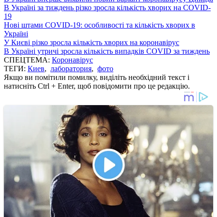
В Україні за тиждень різко зросла кількість хворих на COVID-
19
Нові штами COVID-19: особливості та кількість хворих в
Україні
У Києві різко зросла кількість хворих на коронавірус
В Україні утричі зросла кількість випадків COVID за тиждень
СПЕЦТЕМА:
Коронавірус
ТЕГИ:
Киев
,
лаборатория
,
фото
Якщо ви помітили помилку, виділіть необхідний текст і
натисніть Ctrl + Enter, щоб повідомити про це редакцію.