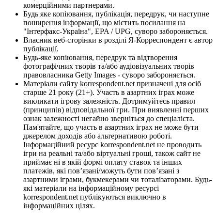
комерційними партнерами.
Будь яке копіювання, публікація, передрук, чи наступне
поширення інформації, що містить посилання на
"Інтерфакс-Україна", EPA / UPG, суворо забороняється.
Власник веб-сторінки в розділі Я-Корреспондент є автор
публікації.
Будь-яке копіювання, передрук та відтворення
фотографічних творів та/або аудіовізуальних творів
правовласника Getty Images - суворо забороняється.
Матеріали сайту korrespondent.net призначені для осіб
старше 21 року (21+). Участь в азартних іграх може
викликати ігрову залежність. Дотримуйтесь правил
(принципів) відповідальної гри. При виявленні перших
ознак залежності негайно зверніться до спеціаліста.
Пам'ятайте, що участь в азартних іграх не може бути
джерелом доходів або альтернативою роботі.
Інформаційний ресурс korrespondent.net не проводить
ігри на реальні та/або віртуальні гроші, також сайт не
приймає ні в якій формі оплату ставок та інших
платежів, які пов’язані/можуть бути пов’язані з
азартними іграми, букмекерами чи тоталізаторами. Будь-
які матеріали на інформаційному ресурсі
korrespondent.net публікуються виключно в
інформаційних цілях.