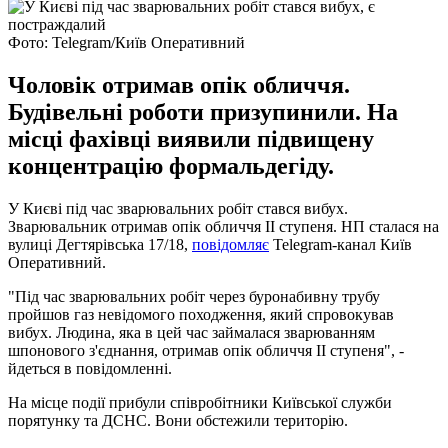
Фото: Telegram/Київ Оперативний
Чоловік отримав опік обличчя.
Будівельні роботи призупинили. На
місці фахівці виявили підвищену
концентрацію формальдегіду.
У Києві під час зварювальних робіт стався вибух.
Зварювальник отримав опік обличчя II ступеня. НП сталася на
вулиці Дегтярівська 17/18,
повідомляє
Telegram-канал Київ
Оперативний.
"Під час зварювальних робіт через буронабивну трубу
пройшов газ невідомого походження, який спровокував
вибух. Людина, яка в цей час займалася зварюванням
шпонового з'єднання, отримав опік обличчя II ступеня", -
йдеться в повідомленні.
На місце події прибули співробітники Київської служби
порятунку та ДСНС. Вони обстежили територію.