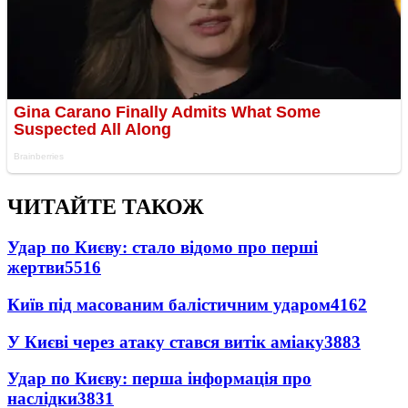
ЧИТАЙТЕ ТАКОЖ
Удар по Києву: стало відомо про перші
жертви
5516
Київ під масованим балістичним ударом
4162
У Києві через атаку стався витік аміаку
3883
Удар по Києву: перша інформація про
наслідки
3831