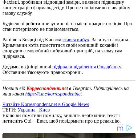
Фахівці, зробивши відповідні заміри, виявили підвищену
концентрацію формальдегіду. Про це повідомили в аварійну
газову службу.
Будівельні роботи призупинені, на місці працює поліція. Про
стан потерпілого не повідомляється.
Раніше в Боярці під Києвом
стався вибух
. Загинула людина.
Кримчанин хотів помститися своїй колишній коханій і
спорудив саморобний вибуховий пристрій, на якому сам
підірвався.
Додамо, в Дніпрі вночі
підірвали відділення Ощадбанку
.
Обставини з'ясовують правоохоронці.
Новини від
Корреспондент.net
в Telegram. Підписуйтесь на
наш канал
https://t.me/korrespondentnet
Читайте Korrespondent.net в Google News
ТЕГИ:
Украина
,
Киев
Якщо ви помітили помилку, виділіть необхідний текст і
натисніть Ctrl + Enter, щоб повідомити про це редакцію.