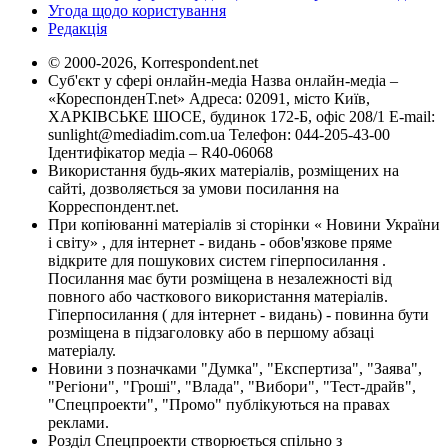
Угода щодо користування
Редакція
© 2000-2026, Korrespondent.net
Суб'єкт у сфері онлайн-медіа Назва онлайн-медіа –
«КореспонденТ.net» Адреса: 02091, місто Київ,
ХАРКІВСЬКЕ ШОСЕ, будинок 172-Б, офіс 208/1 E-mail:
sunlight@mediadim.com.ua
Телефон: 044-205-43-00
Ідентифікатор медіа – R40-06068
Використання будь-яких матеріалів, розміщених на
сайті, дозволяється за умови посилання на
Корреспондент.net.
При копіюванні матеріалів зі сторінки « Новини України
і світу» , для інтернет - видань - обов'язкове пряме
відкрите для пошукових систем гіперпосилання .
Посилання має бути розміщена в незалежності від
повного або часткового використання матеріалів.
Гіперпосилання ( для інтернет - видань) - повинна бути
розміщена в підзаголовку або в першому абзаці
матеріалу.
Новини з позначками "Думка", "Експертиза", "Заява",
"Регіони", "Гроші", "Влада", "Вибори", "Тест-драйв",
"Спецпроекти", "Промо" публікуються на правах
реклами.
Розділ Спецпроекти створюється спільно з