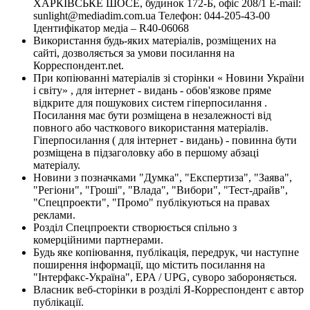
ХАРКІВСЬКЕ ШОСЕ, будинок 172-Б, офіс 208/1 E-mail:
sunlight@mediadim.com.ua
Телефон: 044-205-43-00
Ідентифікатор медіа – R40-06068
Використання будь-яких матеріалів, розміщених на
сайті, дозволяється за умови посилання на
Корреспондент.net.
При копіюванні матеріалів зі сторінки « Новини України
і світу» , для інтернет - видань - обов'язкове пряме
відкрите для пошукових систем гіперпосилання .
Посилання має бути розміщена в незалежності від
повного або часткового використання матеріалів.
Гіперпосилання ( для інтернет - видань) - повинна бути
розміщена в підзаголовку або в першому абзаці
матеріалу.
Новини з позначками "Думка", "Експертиза", "Заява",
"Регіони", "Гроші", "Влада", "Вибори", "Тест-драйв",
"Спецпроекти", "Промо" публікуються на правах
реклами.
Розділ Спецпроекти створюється спільно з
комерційними партнерами.
Будь яке копіювання, публікація, передрук, чи наступне
поширення інформації, що містить посилання на
"Інтерфакс-Україна", EPA / UPG, суворо забороняється.
Власник веб-сторінки в розділі Я-Корреспондент є автор
публікації.