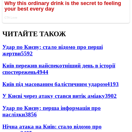
ЧИТАЙТЕ ТАКОЖ
Удар по Києву: стало відомо про перші
жертви
5592
Київ пережив найспекотніший день в історії
спостережень
4944
Київ під масованим балістичним ударом
4193
У Києві через атаку стався витік аміаку
3902
Удар по Києву: перша інформація про
наслідки
3856
Нічна атака на Київ: стало відомо про