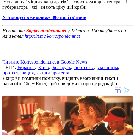
імена двох "міцних кандидатів" зі своєї команди - генерала і
губернатора - які "знають ціну цій країні".
У Білорусі вже майже 300 політв'язнів
Новини від
Корреспондент.net
у Telegram. Підписуйтесь на
наш канал
https://t.me/korrespondentnet
Читайте Korrespondent.net в Google News
ТЕГИ:
Украина
,
Киев
,
Беларусь
,
протесты
,
украинцы
,
протест
,
акция
,
акции протеста
Якщо ви помітили помилку, виділіть необхідний текст і
натисніть Ctrl + Enter, щоб повідомити про це редакцію.