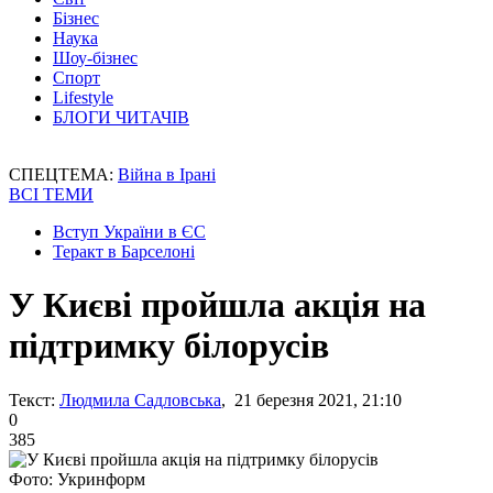
Бізнес
Наука
Шоу-бізнес
Спорт
Lifestyle
БЛОГИ ЧИТАЧІВ
СПЕЦТЕМА:
Війна в Ірані
ВСІ ТЕМИ
Вступ України в ЄС
Теракт в Барселоні
У Києві пройшла акція на
підтримку білорусів
Текст:
Людмила Садловська
, 21 березня 2021, 21:10
0
385
Фото: Укринформ