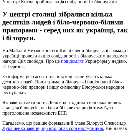
У центрі Києва пройшла акція солідарності з білорусами
У центрі столиці зібралися кілька
десятків людей і біло-червоно-білими
прапорами - серед них як українці, так
і білоруси.
На Майдані Незалежності в Києві члени білоруської громади і
українці провели акцію солідарності з білоруським народом з
нагоди Дня свободи. Про це
повідомляє
Укрінформ у неділю,
21 березня.
За інформацією агентства, в заході взяли участь кілька
десятків людей. Вони тримали білоруські національні біло-
червоно-білі прапори і іншу символіку Білоруської народної
республіки.
Як заявили активісти, День волі є одним з найважливіших
свят для білорусів, оскільки більше ста років тому була
проголошена незалежність БНР.
Нагадаємо, що раніше формальний глава Білорусі Олександр
Лукашенко заявив, що вподобав собі наступників.
Він назвав