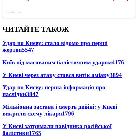
ЧИТАЙТЕ ТАКОЖ
Удар по Києву: стало відомо про перші
жертви
5547
Київ під масованим балістичним ударом
4176
У Києві через атаку стався витік аміаку
3894
Удар по Києву: перша інформація про
наслідки
3847
Мільйонна застава і смерть двійні: у Києві
викрили схему лікаря
1796
У Києві затримали навідника російської
балістики
1765