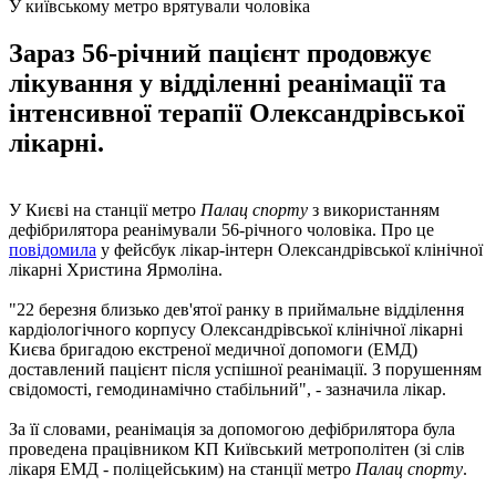
У київському метро врятували чоловіка
Зараз 56-річний пацієнт продовжує
лікування у відділенні реанімації та
інтенсивної терапії Олександрівської
лікарні.
У Києві на станції метро
Палац спорту
з використанням
дефібрилятора реанімували 56-річного чоловіка. Про це
повідомила
у фейсбук лікар-інтерн Олександрівської клінічної
лікарні Христина Ярмоліна.
"22 березня близько дев'ятої ранку в приймальне відділення
кардіологічного корпусу Олександрівської клінічної лікарні
Києва бригадою екстреної медичної допомоги (ЕМД)
доставлений пацієнт після успішної реанімації. З порушенням
свідомості, гемодинамічно стабільний", - зазначила лікар.
За її словами, реанімація за допомогою дефібрилятора була
проведена працівником КП Київський метрополітен (зі слів
лікаря ЕМД - поліцейським) на станції метро
Палац спорту
.