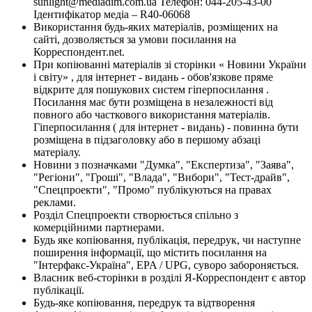
sunlight@mediadim.com.ua
Телефон: 044-205-43-00
Ідентифікатор медіа – R40-06068
Використання будь-яких матеріалів, розміщених на
сайті, дозволяється за умови посилання на
Корреспондент.net.
При копіюванні матеріалів зі сторінки « Новини України
і світу» , для інтернет - видань - обов'язкове пряме
відкрите для пошукових систем гіперпосилання .
Посилання має бути розміщена в незалежності від
повного або часткового використання матеріалів.
Гіперпосилання ( для інтернет - видань) - повинна бути
розміщена в підзаголовку або в першому абзаці
матеріалу.
Новини з позначками "Думка", "Експертиза", "Заява",
"Регіони", "Гроші", "Влада", "Вибори", "Тест-драйв",
"Спецпроекти", "Промо" публікуються на правах
реклами.
Розділ Спецпроекти створюється спільно з
комерційними партнерами.
Будь яке копіювання, публікація, передрук, чи наступне
поширення інформації, що містить посилання на
"Інтерфакс-Україна", EPA / UPG, суворо забороняється.
Власник веб-сторінки в розділі Я-Корреспондент є автор
публікації.
Будь-яке копіювання, передрук та відтворення