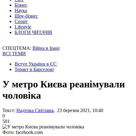
Бізнес
Наука
Шоу-бізнес
Спорт
Lifestyle
БЛОГИ ЧИТАЧІВ
СПЕЦТЕМА:
Війна в Ірані
ВСІ ТЕМИ
Вступ України в ЄС
Теракт в Барселоні
У метро Києва реанімували
чоловіка
Текст:
Надтока Світлана
, 23 березня 2021, 10:40
0
501
Фото: facebook.com