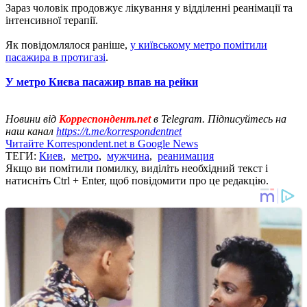
Зараз чоловік продовжує лікування у відділенні реанімації та
інтенсивної терапії.
Як повідомлялося раніше,
у київському метро помітили
пасажира в протигазі
.
У метро Києва пасажир впав на рейки
Новини від
Корреспондент.net
в Telegram. Підписуйтесь на
наш канал
https://t.me/korrespondentnet
Читайте Korrespondent.net в Google News
ТЕГИ:
Киев
,
метро
,
мужчина
,
реанимация
Якщо ви помітили помилку, виділіть необхідний текст і
натисніть Ctrl + Enter, щоб повідомити про це редакцію.