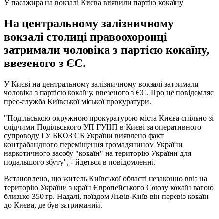
У пасажира на вокзалі Києва виявили партію кокаїну
На центральному залізничному
вокзалі столиці правоохоронці
затримали чоловіка з партією кокаїну,
ввезеного з ЄС.
У Києві на центральному залізничному вокзалі затримали
чоловіка з партією кокаїну, ввезеного з ЄС. Про це повідомляє
прес-служба Київської міської прокуратури.
"Подільською окружною прокуратурою міста Києва спільно зі
слідчими Подільського УП ГУНП в Києві за оперативного
супроводу ГУ БКОЗ СБ України виявлено факт
контрабандного переміщення громадянином України
наркотичного засобу "кокаїн" на територію України для
подальшого збуту", - йдеться в повідомленні.
Встановлено, що житель Київської області незаконно ввіз на
територію України з країн Європейського Союзу кокаїн вагою
близько 350 гр. Надалі, поїздом Львів-Київ він перевіз кокаїн
до Києва, де був затриманий.