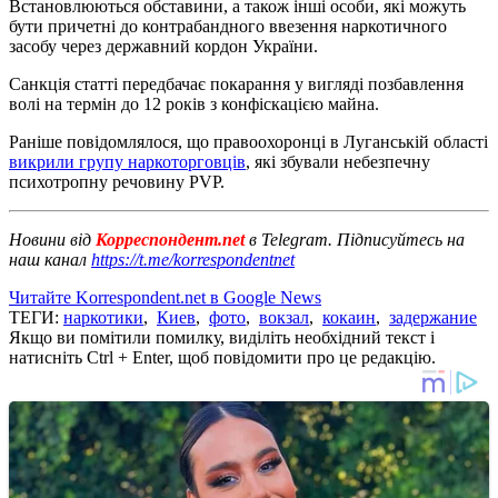
Встановлюються обставини, а також інші особи, які можуть
бути причетні до контрабандного ввезення наркотичного
засобу через державний кордон України.
Санкція статті передбачає покарання у вигляді позбавлення
волі на термін до 12 років з конфіскацією майна.
Раніше повідомлялося, що правоохоронці в Луганській області
викрили групу наркоторговців
, які збували небезпечну
психотропну речовину PVP.
Новини від
Корреспондент.net
в Telegram. Підписуйтесь на
наш канал
https://t.me/korrespondentnet
Читайте Korrespondent.net в Google News
ТЕГИ:
наркотики
,
Киев
,
фото
,
вокзал
,
кокаин
,
задержание
Якщо ви помітили помилку, виділіть необхідний текст і
натисніть Ctrl + Enter, щоб повідомити про це редакцію.