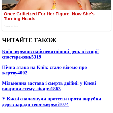
ЧИТАЙТЕ ТАКОЖ
Київ пережив найспекотніший день в історії
спостережень
5319
Нічна атака на Київ: стало відомо про
жертву
4002
Мільйонна застава і смерть двійні: у Києві
викрили схему лікаря
1863
У Києві спалахнули протести проти вирубки
дерев заради тепломережі
1074