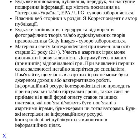
Будь яке копіювання, публікація, передрук, чи наступне
поширення інформації, що містить посилання на
"Інтерфакс-Україна", EPA / UPG, суворо забороняється.
Власник веб-сторінки в розділі Я-Корреспондент є автор
публікації.
Будь-яке копіювання, передрук та відтворення
фотографічних творів та/або аудіовізуальних творів
правовласника Getty Images - суворо забороняється.
Матеріали сайту korrespondent.net призначені для осіб
старше 21 року (21+). Участь в азартних іграх може
викликати ігрову залежність. Дотримуйтесь правил
(принципів) відповідальної гри. При виявленні перших
ознак залежності негайно зверніться до спеціаліста.
Пам'ятайте, що участь в азартних іграх не може бути
джерелом доходів або альтернативою роботі.
Інформаційний ресурс korrespondent.net не проводить
ігри на реальні та/або віртуальні гроші, також сайт не
приймає ні в якій формі оплату ставок та інших
платежів, які пов’язані/можуть бути пов’язані з
азартними іграми, букмекерами чи тоталізаторами. Будь-
які матеріали на інформаційному ресурсі
korrespondent.net публікуються виключно в
інформаційних цілях.
X