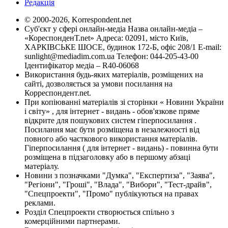
Редакція
© 2000-2026, Korrespondent.net
Суб'єкт у сфері онлайн-медіа Назва онлайн-медіа –
«КореспонденТ.net» Адреса: 02091, місто Київ,
ХАРКІВСЬКЕ ШОСЕ, будинок 172-Б, офіс 208/1 E-mail:
sunlight@mediadim.com.ua
Телефон: 044-205-43-00
Ідентифікатор медіа – R40-06068
Використання будь-яких матеріалів, розміщених на
сайті, дозволяється за умови посилання на
Корреспондент.net.
При копіюванні матеріалів зі сторінки « Новини України
і світу» , для інтернет - видань - обов'язкове пряме
відкрите для пошукових систем гіперпосилання .
Посилання має бути розміщена в незалежності від
повного або часткового використання матеріалів.
Гіперпосилання ( для інтернет - видань) - повинна бути
розміщена в підзаголовку або в першому абзаці
матеріалу.
Новини з позначками "Думка", "Експертиза", "Заява",
"Регіони", "Гроші", "Влада", "Вибори", "Тест-драйв",
"Спецпроекти", "Промо" публікуються на правах
реклами.
Розділ Спецпроекти створюється спільно з
комерційними партнерами.