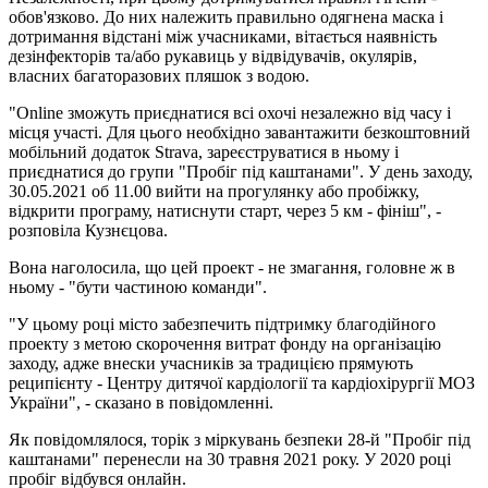
обов'язково. До них належить правильно одягнена маска і
дотримання відстані між учасниками, вітається наявність
дезінфекторів та/або рукавиць у відвідувачів, окулярів,
власних багаторазових пляшок з водою.
"Online зможуть приєднатися всі охочі незалежно від часу і
місця участі. Для цього необхідно завантажити безкоштовний
мобільний додаток Strava, зареєструватися в ньому і
приєднатися до групи "Пробіг під каштанами". У день заходу,
30.05.2021 об 11.00 вийти на прогулянку або пробіжку,
відкрити програму, натиснути старт, через 5 км - фініш", -
розповіла Кузнєцова.
Вона наголосила, що цей проект - не змагання, головне ж в
ньому - "бути частиною команди".
"У цьому році місто забезпечить підтримку благодійного
проекту з метою скорочення витрат фонду на організацію
заходу, адже внески учасників за традицією прямують
реципієнту - Центру дитячої кардіології та кардіохірургії МОЗ
України", - сказано в повідомленні.
Як повідомлялося, торік з міркувань безпеки 28-й "Пробіг під
каштанами" перенесли на 30 травня 2021 року. У 2020 році
пробіг відбувся онлайн.