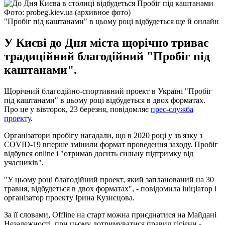
Фото: probeg.kiev.ua (архивное фото)
"Пробіг під каштанами" в цьому році відбудеться ще й онлайн
У Києві до Дня міста щорічно триває
традиційний благодійний "Пробіг під
каштанами".
Щорічний благодійно-спортивний проект в Україні "Пробіг
під каштанами" в цьому році відбудеться в двох форматах.
Про це у вівторок, 23 березня, повідомляє
прес-служба
проекту
.
Організатори пробігу нагадали, що в 2020 році у зв'язку з
COVID-19 вперше змінили формат проведення заходу. Пробіг
відбувся online і "отримав досить сильну підтримку від
учасників".
"У цьому році благодійний проект, який запланований на 30
травня, відбудеться в двох форматах", - повідомила ініціатор і
організатор проекту Ірина Кузнєцова.
За її словами, Offline на старт можна приєднатися на Майдані
Незалежності, при цьому дотримуватися правил гігієни -