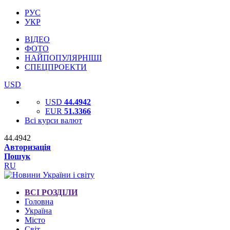
РУС
УКР
ВІДЕО
ФОТО
НАЙПОПУЛЯРНІШІ
СПЕЦПРОЕКТИ
USD
USD
44.4942
EUR
51.3366
Всі курси валют
44.4942
Авторизація
Пошук
RU
ВСІ РОЗДІЛИ
Головна
Україна
Місто
Світ