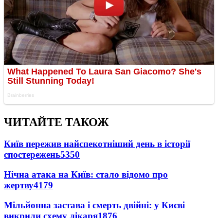
ЧИТАЙТЕ ТАКОЖ
Київ пережив найспекотніший день в історії
спостережень
5350
Нічна атака на Київ: стало відомо про
жертву
4179
Мільйонна застава і смерть двійні: у Києві
викрили схему лікаря
1876