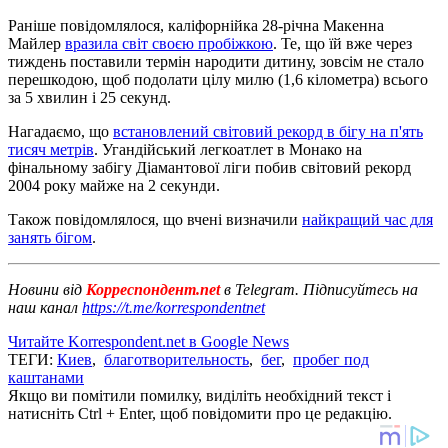
Раніше повідомлялося, каліфорнійка 28-річна Макенна
Майлер
вразила світ своєю пробіжкою
. Те, що їй вже через
тиждень поставили термін народити дитину, зовсім не стало
перешкодою, щоб подолати цілу милю (1,6 кілометра) всього
за 5 хвилин і 25 секунд.
Нагадаємо, що
встановлений світовий рекорд в бігу на п'ять
тисяч метрів
. Угандійський легкоатлет в Монако на
фінальному забігу Діамантової ліги побив світовий рекорд
2004 року майже на 2 секунди.
Також повідомлялося, що вчені визначили
найкращий час для
занять бігом
.
Новини від
Корреспондент.net
в Telegram. Підписуйтесь на
наш канал
https://t.me/korrespondentnet
Читайте Korrespondent.net в Google News
ТЕГИ:
Киев
,
благотворительность
,
бег
,
пробег под
каштанами
Якщо ви помітили помилку, виділіть необхідний текст і
натисніть Ctrl + Enter, щоб повідомити про це редакцію.