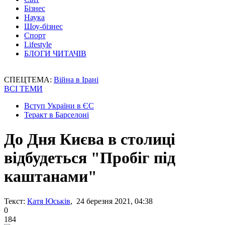
Бізнес
Наука
Шоу-бізнес
Спорт
Lifestyle
БЛОГИ ЧИТАЧІВ
СПЕЦТЕМА:
Війна в Ірані
ВСІ ТЕМИ
Вступ України в ЄС
Теракт в Барселоні
До Дня Києва в столиці
відбудеться "Пробіг під
каштанами"
Текст:
Катя Юськів
, 24 березня 2021, 04:38
0
184