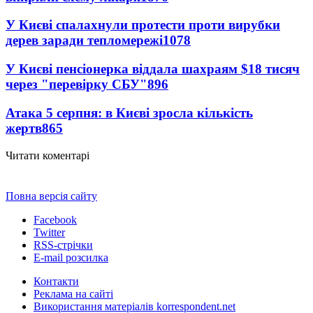
У Києві спалахнули протести проти вирубки
дерев заради тепломережі
1078
У Києві пенсіонерка віддала шахраям $18 тисяч
через "перевірку СБУ"
896
Атака 5 серпня: в Києві зросла кількість
жертв
865
Читати коментарі
Повна версія сайту
Facebook
Twitter
RSS-стрічки
E-mail розсилка
Контакти
Реклама на сайті
Використання матеріалів korrespondent.net