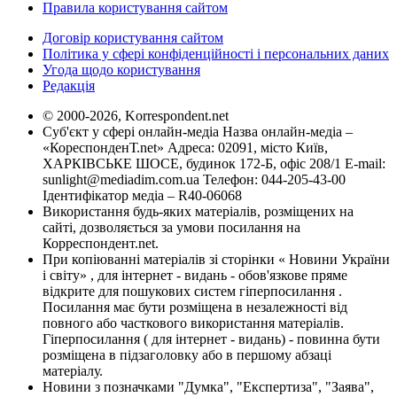
Правила користування сайтом
Договір користування сайтом
Політика у сфері конфіденційності і персональних даних
Угода щодо користування
Редакція
© 2000-2026, Korrespondent.net
Суб'єкт у сфері онлайн-медіа Назва онлайн-медіа –
«КореспонденТ.net» Адреса: 02091, місто Київ,
ХАРКІВСЬКЕ ШОСЕ, будинок 172-Б, офіс 208/1 E-mail:
sunlight@mediadim.com.ua
Телефон: 044-205-43-00
Ідентифікатор медіа – R40-06068
Використання будь-яких матеріалів, розміщених на
сайті, дозволяється за умови посилання на
Корреспондент.net.
При копіюванні матеріалів зі сторінки « Новини України
і світу» , для інтернет - видань - обов'язкове пряме
відкрите для пошукових систем гіперпосилання .
Посилання має бути розміщена в незалежності від
повного або часткового використання матеріалів.
Гіперпосилання ( для інтернет - видань) - повинна бути
розміщена в підзаголовку або в першому абзаці
матеріалу.
Новини з позначками "Думка", "Експертиза", "Заява",