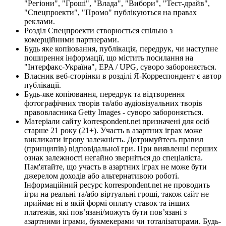
"Регіони", "Гроші", "Влада", "Вибори", "Тест-драйв",
"Спецпроекти", "Промо" публікуються на правах
реклами.
Розділ Спецпроекти створюється спільно з
комерційними партнерами.
Будь яке копіювання, публікація, передрук, чи наступне
поширення інформації, що містить посилання на
"Інтерфакс-Україна", EPA / UPG, суворо забороняється.
Власник веб-сторінки в розділі Я-Корреспондент є автор
публікації.
Будь-яке копіювання, передрук та відтворення
фотографічних творів та/або аудіовізуальних творів
правовласника Getty Images - суворо забороняється.
Матеріали сайту korrespondent.net призначені для осіб
старше 21 року (21+). Участь в азартних іграх може
викликати ігрову залежність. Дотримуйтесь правил
(принципів) відповідальної гри. При виявленні перших
ознак залежності негайно зверніться до спеціаліста.
Пам'ятайте, що участь в азартних іграх не може бути
джерелом доходів або альтернативою роботі.
Інформаційний ресурс korrespondent.net не проводить
ігри на реальні та/або віртуальні гроші, також сайт не
приймає ні в якій формі оплату ставок та інших
платежів, які пов’язані/можуть бути пов’язані з
азартними іграми, букмекерами чи тоталізаторами. Будь-