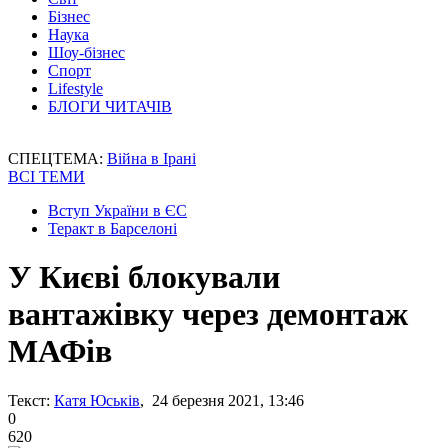
Бізнес
Наука
Шоу-бізнес
Спорт
Lifestyle
БЛОГИ ЧИТАЧІВ
СПЕЦТЕМА:
Війна в Ірані
ВСІ ТЕМИ
Вступ України в ЄС
Теракт в Барселоні
У Києві блокували
вантажівку через демонтаж
МАФів
Текст:
Катя Юськів
, 24 березня 2021, 13:46
0
620