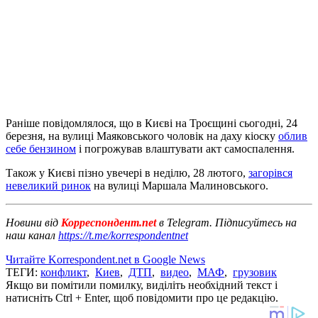
Раніше повідомлялося, що в Києві на Троєщині сьогодні, 24
березня, на вулиці Маяковського чоловік на даху кіоску
облив
себе бензином
і погрожував влаштувати акт самоспалення.
Також у Києві пізно увечері в неділю, 28 лютого,
загорівся
невеликий ринок
на вулиці Маршала Малиновського.
Новини від
Корреспондент.net
в Telegram. Підписуйтесь на
наш канал
https://t.me/korrespondentnet
Читайте Korrespondent.net в Google News
ТЕГИ:
конфликт
,
Киев
,
ДТП
,
видео
,
МАФ
,
грузовик
Якщо ви помітили помилку, виділіть необхідний текст і
натисніть Ctrl + Enter, щоб повідомити про це редакцію.