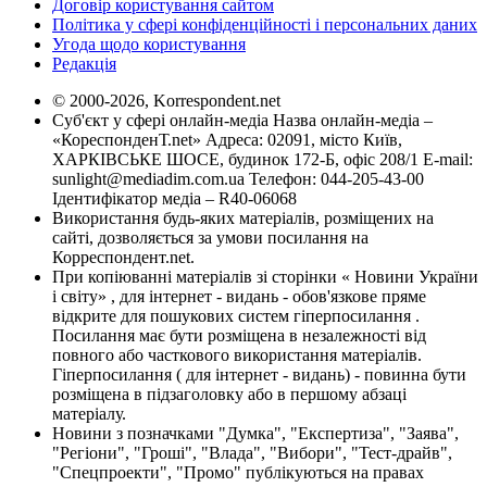
Договір користування сайтом
Політика у сфері конфіденційності і персональних даних
Угода щодо користування
Редакція
© 2000-2026, Korrespondent.net
Суб'єкт у сфері онлайн-медіа Назва онлайн-медіа –
«КореспонденТ.net» Адреса: 02091, місто Київ,
ХАРКІВСЬКЕ ШОСЕ, будинок 172-Б, офіс 208/1 E-mail:
sunlight@mediadim.com.ua
Телефон: 044-205-43-00
Ідентифікатор медіа – R40-06068
Використання будь-яких матеріалів, розміщених на
сайті, дозволяється за умови посилання на
Корреспондент.net.
При копіюванні матеріалів зі сторінки « Новини України
і світу» , для інтернет - видань - обов'язкове пряме
відкрите для пошукових систем гіперпосилання .
Посилання має бути розміщена в незалежності від
повного або часткового використання матеріалів.
Гіперпосилання ( для інтернет - видань) - повинна бути
розміщена в підзаголовку або в першому абзаці
матеріалу.
Новини з позначками "Думка", "Експертиза", "Заява",
"Регіони", "Гроші", "Влада", "Вибори", "Тест-драйв",
"Спецпроекти", "Промо" публікуються на правах