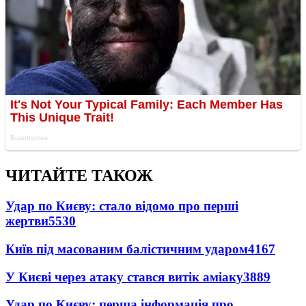
ЧИТАЙТЕ ТАКОЖ
Удар по Києву: стало відомо про перші
жертви
5530
Київ під масованим балістичним ударом
4167
У Києві через атаку стався витік аміаку
3889
Удар по Києву: перша інформація про