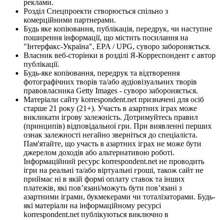
реклами.
Розділ Спецпроекти створюється спільно з
комерційними партнерами.
Будь яке копіювання, публікація, передрук, чи наступне
поширення інформації, що містить посилання на
"Інтерфакс-Україна", EPA / UPG, суворо забороняється.
Власник веб-сторінки в розділі Я-Корреспондент є автор
публікації.
Будь-яке копіювання, передрук та відтворення
фотографічних творів та/або аудіовізуальних творів
правовласника Getty Images - суворо забороняється.
Матеріали сайту korrespondent.net призначені для осіб
старше 21 року (21+). Участь в азартних іграх може
викликати ігрову залежність. Дотримуйтесь правил
(принципів) відповідальної гри. При виявленні перших
ознак залежності негайно зверніться до спеціаліста.
Пам'ятайте, що участь в азартних іграх не може бути
джерелом доходів або альтернативою роботі.
Інформаційний ресурс korrespondent.net не проводить
ігри на реальні та/або віртуальні гроші, також сайт не
приймає ні в якій формі оплату ставок та інших
платежів, які пов’язані/можуть бути пов’язані з
азартними іграми, букмекерами чи тоталізаторами. Будь-
які матеріали на інформаційному ресурсі
korrespondent.net публікуються виключно в