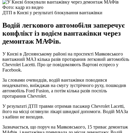
Фото: кадр из видео
ДТП в Києві у результаті блокування вантажівки
Водій легкового автомобіля заперечує
конфлікт із водієм вантажівки через
демонтаж МАФів.
У Києві в Деснянському районі на проспекті Маяковського
вантажний МАЗ кілька разів протаранив легковий автомобіль
Chevrolet Lacetti. Про це повідомляють Вартові еспресо у
Facebook.
За словами очевидців, водій вантажівки поводився
неадекватно, виїжджав на смугу зустрічного руху, пошкодив
автомобіль Ford Fusion, а потім кілька разів поспіль
протаранив Chevrolet.
У результаті ДТП травми отримав пасажир Chevrolet Lacetti,
його на місці оглянули лікарі швидкої допомоги. Водій МАЗа
з кабіни не виходив.
Зазначається, що поруч на Маяковського, 15 триває демонтаж
МАФів, і вантажівка прямувала до місця демонтажу. Водій