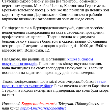
Святошинського району Києва (на території, обмеженій
перетином вулиць Михайла Чалого, Костянтина Герасименка і
Брест-Литовського шосе). У той же час прилеглі до певних зон
карантину масиви Дарницького і Святошинського районів
вирішено визначити загрозливими зонами щодо сказу.
Як підкреслили в Держпродспоживслужбі, єдиним засобом
недопущення захворювання на сказ є своєчасне проведення
профілактичних щеплень. Тварин можна вакцинувати
безкоштовно у відділі з боротьби зі сказом тварин Об'єднання
ветеринарної медицини щодня в робочі дні з 10:00 до 15:00 за
адресою вул. Волинська, 12.
Нагадаємо, що раніше на Полтавщині
кішка зі сказом
покусала господарів
. Після того, як кішку вкусила лисиця,
вона накинулася на своїх господарів і покусала їх. Тварину
поставили на карантин, через пару днів вона померла.
Також повідомлялося, що в місті Житомирської області
ввели
карантин через скажену білку
. Білка вкусила жителя Баранівки
1 грудня, а згодом експертиза підтвердила, що вона була хвора
на сказ.
Новини від
Корреспондент.net
в Telegram. Підписуйтесь на
наш канал
https://t.me/korrespondentnet