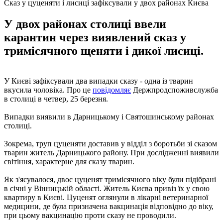
Сказ у цуценяти і лисиці зафіксували у двох районах Києва
У двох районах столиці ввели
карантин через виявлений сказ у
тримісячного щеняти і дикої лисиці.
У Києві зафіксували два випадки сказу - одна із тварин
вкусила чоловіка. Про це
повідомляє
Держпродспоживслужба
в столиці в четвер, 25 березня.
Випадки виявили в Дарницькому і Святошинському районах
столиці.
Зокрема, труп цуценяти доставив у відділ з боротьби зі сказом
тварин житель Дарницького району. При дослідженні виявили
світіння, характерне для сказу тварин.
Як з'ясувалося, двоє цуценят тримісячного віку були підібрані
в січні у Вінницькій області. Житель Києва привіз їх у свою
квартиру в Києві. Цуценят оглянули в лікарні ветеринарної
медицини, де була призначена вакцинація відповідно до віку,
при цьому вакцинацію проти сказу не проводили.