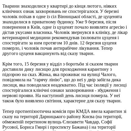
Тварини знаходилися у квартирі до кінця лютого, ніяких
клінічних ознак захворювань не спостерігалося. У березні
чоловік поїхав в одне із сіл Вінницької області, де цуценята
знаходилися в приватному будинку. Уже 9 березня, після
повернення в Київ, одне із цуценят почало виявляти агресію і
дістав укусами власника. Чоловік звернувся в клініку, де лікар
ветеринарної медицини рекомендував ізолювати цуценя і
спостерігати за ним протягом 10 днів. 12 березня цуценя
померло, і чоловік почав антирабічне лікування. Тепер
другого цуценя вакцинують від сказу тварин.
Крім того, 15 березня у відділ з боротьби зі сказом тварин
доставили дику лисицю для проходження карантину з
підозрою на сказ. Жінка, яка проживає на вулиці Чалого,
повідомила на "гарячу лінію", що до неї у двір забігла дика
лисиця, яка поводилася неадекватно. Під час ізоляції у лисиці
спостерігалися клінічні ознаки захворювання - збудження і
нервові прояви. На наступний день лисиця померла. У неї
також було виявлено світіння, характерне для сказу тварин.
Тепер протиепізоотична комісія при КМДА ввела карантин зі
сказу на території Дарницького району Києва (на території,
обмеженій перетином вулиць Єлизавети Чавдар, Софії
Русової, Бориса Гмирі і проспекту Бажана) і на території