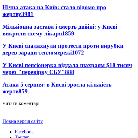
Нічна атака на Київ: стало відомо про
жертву
3981
Мільйонна застава і смерть двійні: у Києві
викрили схему лікаря
1859
У Києві спалахнули протести проти вирубки
дерев заради тепломережі
1072
У Києві пенсіонерка віддала шахраям $18 тисяч
через "перевірку СБУ"
888
Атака 5 серпня: в Києві зросла кількість
жертв
859
Читати коментарі
Повна версія сайту
Facebook
Twitter