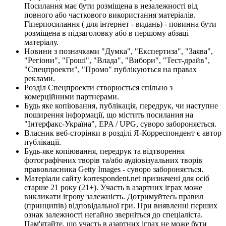
Посилання має бути розміщена в незалежності від
повного або часткового використання матеріалів.
Гіперпосилання ( для інтернет - видань) - повинна бути
розміщена в підзаголовку або в першому абзаці
матеріалу.
Новини з позначками "Думка", "Експертиза", "Заява",
"Регіони", "Гроші", "Влада", "Вибори", "Тест-драйв",
"Спецпроекти", "Промо" публікуються на правах
реклами.
Розділ Спецпроекти створюється спільно з
комерційними партнерами.
Будь яке копіювання, публікація, передрук, чи наступне
поширення інформації, що містить посилання на
"Інтерфакс-Україна", EPA / UPG, суворо забороняється.
Власник веб-сторінки в розділі Я-Корреспондент є автор
публікації.
Будь-яке копіювання, передрук та відтворення
фотографічних творів та/або аудіовізуальних творів
правовласника Getty Images - суворо забороняється.
Матеріали сайту korrespondent.net призначені для осіб
старше 21 року (21+). Участь в азартних іграх може
викликати ігрову залежність. Дотримуйтесь правил
(принципів) відповідальної гри. При виявленні перших
ознак залежності негайно зверніться до спеціаліста.
Пам'ятайте, що участь в азартних іграх не може бути