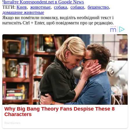
Читайте Korrespondent.net в Google News
ТЕГИ:
Киев
,
животные
,
собака
,
собаки
,
бешенство
,
домашние животные
Якщо ви помітили помилку, виділіть необхідний текст і
натисніть Ctrl + Enter, щоб повідомити про це редакцію.