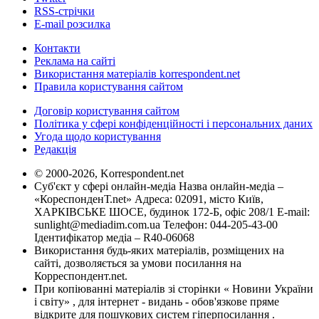
RSS-стрічки
E-mail розсилка
Контакти
Реклама на сайті
Використання матеріалів korrespondent.net
Правила користування сайтом
Договір користування сайтом
Політика у сфері конфіденційності і персональних даних
Угода щодо користування
Редакція
© 2000-2026, Korrespondent.net
Суб'єкт у сфері онлайн-медіа Назва онлайн-медіа –
«КореспонденТ.net» Адреса: 02091, місто Київ,
ХАРКІВСЬКЕ ШОСЕ, будинок 172-Б, офіс 208/1 E-mail:
sunlight@mediadim.com.ua
Телефон: 044-205-43-00
Ідентифікатор медіа – R40-06068
Використання будь-яких матеріалів, розміщених на
сайті, дозволяється за умови посилання на
Корреспондент.net.
При копіюванні матеріалів зі сторінки « Новини України
і світу» , для інтернет - видань - обов'язкове пряме
відкрите для пошукових систем гіперпосилання .