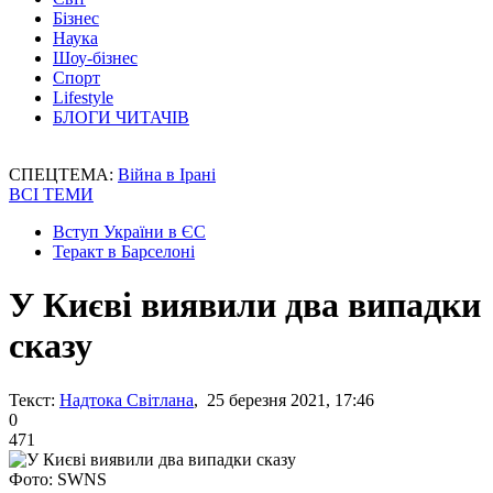
Бізнес
Наука
Шоу-бізнес
Спорт
Lifestyle
БЛОГИ ЧИТАЧІВ
СПЕЦТЕМА:
Війна в Ірані
ВСІ ТЕМИ
Вступ України в ЄС
Теракт в Барселоні
У Києві виявили два випадки
сказу
Текст:
Надтока Світлана
, 25 березня 2021, 17:46
0
471
Фото: SWNS