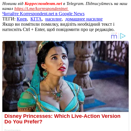
Новини від
Корреспондент.net
в Telegram. Підписуйтесь на наш
канал
https://t.me/korrespondentnet
Читайте Korrespondent.net в Google News
ТЕГИ:
Киев
,
КГГА
,
насилие
,
домашнее насилие
Якщо ви помітили помилку, виділіть необхідний текст і
натисніть Ctrl + Enter, щоб повідомити про це редакцію.