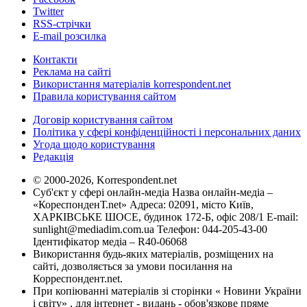
Twitter
RSS-стрічки
E-mail розсилка
Контакти
Реклама на сайті
Використання матеріалів korrespondent.net
Правила користування сайтом
Договір користування сайтом
Політика у сфері конфіденційності і персональних даних
Угода щодо користування
Редакція
© 2000-2026, Korrespondent.net
Суб'єкт у сфері онлайн-медіа Назва онлайн-медіа –
«КореспонденТ.net» Адреса: 02091, місто Київ,
ХАРКІВСЬКЕ ШОСЕ, будинок 172-Б, офіс 208/1 E-mail:
sunlight@mediadim.com.ua
Телефон: 044-205-43-00
Ідентифікатор медіа – R40-06068
Використання будь-яких матеріалів, розміщених на
сайті, дозволяється за умови посилання на
Корреспондент.net.
При копіюванні матеріалів зі сторінки « Новини України
і світу» , для інтернет - видань - обов'язкове пряме