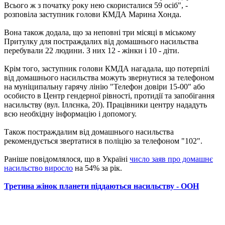
Всього ж з початку року нею скористалися 59 осіб", -
розповіла заступник голови КМДА Марина Хонда.
Вона також додала, що за неповні три місяці в міському
Притулку для постраждалих від домашнього насильства
перебували 22 людини. З них 12 - жінки і 10 - діти.
Крім того, заступник голови КМДА нагадала, що потерпілі
від домашнього насильства можуть звернутися за телефоном
на муніципальну гарячу лінію "Телефон довіри 15-00" або
особисто в Центр гендерної рівності, протидії та запобігання
насильству (вул. Іллєнка, 20). Працівники центру нададуть
всю необхідну інформацію і допомогу.
Також постраждалим від домашнього насильства
рекомендується звертатися в поліцію за телефоном "102".
Раніше повідомлялося, що в Україні
число заяв про домашнє
насильство виросло
на 54% за рік.
Третина жінок планети піддаються насильству - ООН