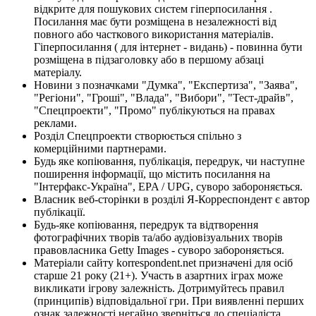
відкрите для пошукових систем гіперпосилання .
Посилання має бути розміщена в незалежності від
повного або часткового використання матеріалів.
Гіперпосилання ( для інтернет - видань) - повинна бути
розміщена в підзаголовку або в першому абзаці
матеріалу.
Новини з позначками "Думка", "Експертиза", "Заява",
"Регіони", "Гроші", "Влада", "Вибори", "Тест-драйв",
"Спецпроекти", "Промо" публікуються на правах
реклами.
Розділ Спецпроекти створюється спільно з
комерційними партнерами.
Будь яке копіювання, публікація, передрук, чи наступне
поширення інформації, що містить посилання на
"Інтерфакс-Україна", EPA / UPG, суворо забороняється.
Власник веб-сторінки в розділі Я-Корреспондент є автор
публікації.
Будь-яке копіювання, передрук та відтворення
фотографічних творів та/або аудіовізуальних творів
правовласника Getty Images - суворо забороняється.
Матеріали сайту korrespondent.net призначені для осіб
старше 21 року (21+). Участь в азартних іграх може
викликати ігрову залежність. Дотримуйтесь правил
(принципів) відповідальної гри. При виявленні перших
ознак залежності негайно зверніться до спеціаліста.