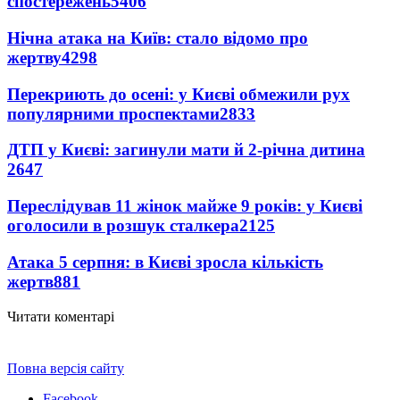
спостережень
5406
Нічна атака на Київ: стало відомо про
жертву
4298
Перекриють до осені: у Києві обмежили рух
популярними проспектами
2833
ДТП у Києві: загинули мати й 2-річна дитина
2647
Переслідував 11 жінок майже 9 років: у Києві
оголосили в розшук сталкера
2125
Атака 5 серпня: в Києві зросла кількість
жертв
881
Читати коментарі
Повна версія сайту
Facebook