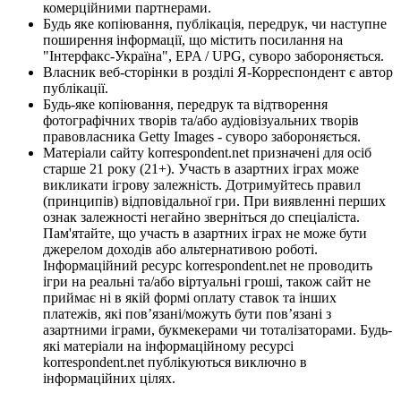
комерційними партнерами.
Будь яке копіювання, публікація, передрук, чи наступне
поширення інформації, що містить посилання на
"Інтерфакс-Україна", EPA / UPG, суворо забороняється.
Власник веб-сторінки в розділі Я-Корреспондент є автор
публікації.
Будь-яке копіювання, передрук та відтворення
фотографічних творів та/або аудіовізуальних творів
правовласника Getty Images - суворо забороняється.
Матеріали сайту korrespondent.net призначені для осіб
старше 21 року (21+). Участь в азартних іграх може
викликати ігрову залежність. Дотримуйтесь правил
(принципів) відповідальної гри. При виявленні перших
ознак залежності негайно зверніться до спеціаліста.
Пам'ятайте, що участь в азартних іграх не може бути
джерелом доходів або альтернативою роботі.
Інформаційний ресурс korrespondent.net не проводить
ігри на реальні та/або віртуальні гроші, також сайт не
приймає ні в якій формі оплату ставок та інших
платежів, які пов’язані/можуть бути пов’язані з
азартними іграми, букмекерами чи тоталізаторами. Будь-
які матеріали на інформаційному ресурсі
korrespondent.net публікуються виключно в
інформаційних цілях.