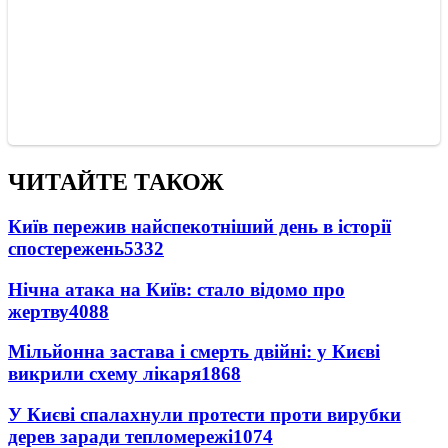
ЧИТАЙТЕ ТАКОЖ
Київ пережив найспекотніший день в історії
спостережень
5332
Нічна атака на Київ: стало відомо про
жертву
4088
Мільйонна застава і смерть двійні: у Києві
викрили схему лікаря
1868
У Києві спалахнули протести проти вирубки
дерев заради тепломережі
1074