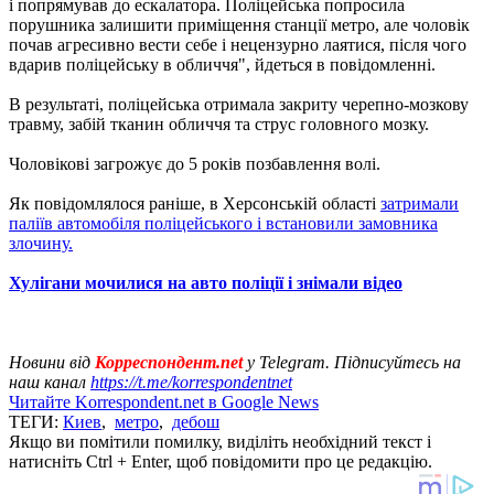
і попрямував до ескалатора. Поліцейська попросила
порушника залишити приміщення станції метро, ​​але чоловік
почав агресивно вести себе і нецензурно лаятися, після чого
вдарив поліцейську в обличчя", йдеться в повідомленні.
В результаті, поліцейська отримала закриту черепно-мозкову
травму, забій тканин обличчя та струс головного мозку.
Чоловікові загрожує до 5 років позбавлення волі.
Як повідомлялося раніше, в Херсонській області
затримали
паліїв автомобіля поліцейського і встановили замовника
злочину.
Хулігани мочилися на авто поліції і знімали відео
Новини від
Корреспондент.net
у Telegram. Підписуйтесь на
наш канал
https://t.me/korrespondentnet
Читайте Korrespondent.net в Google News
ТЕГИ:
Киев
,
метро
,
дебош
Якщо ви помітили помилку, виділіть необхідний текст і
натисніть Ctrl + Enter, щоб повідомити про це редакцію.