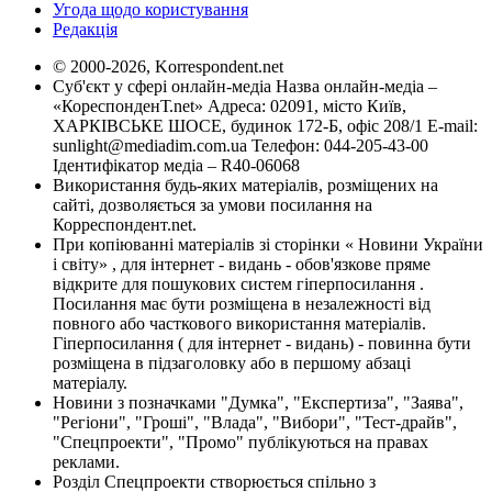
Угода щодо користування
Редакція
© 2000-2026, Korrespondent.net
Суб'єкт у сфері онлайн-медіа Назва онлайн-медіа –
«КореспонденТ.net» Адреса: 02091, місто Київ,
ХАРКІВСЬКЕ ШОСЕ, будинок 172-Б, офіс 208/1 E-mail:
sunlight@mediadim.com.ua
Телефон: 044-205-43-00
Ідентифікатор медіа – R40-06068
Використання будь-яких матеріалів, розміщених на
сайті, дозволяється за умови посилання на
Корреспондент.net.
При копіюванні матеріалів зі сторінки « Новини України
і світу» , для інтернет - видань - обов'язкове пряме
відкрите для пошукових систем гіперпосилання .
Посилання має бути розміщена в незалежності від
повного або часткового використання матеріалів.
Гіперпосилання ( для інтернет - видань) - повинна бути
розміщена в підзаголовку або в першому абзаці
матеріалу.
Новини з позначками "Думка", "Експертиза", "Заява",
"Регіони", "Гроші", "Влада", "Вибори", "Тест-драйв",
"Спецпроекти", "Промо" публікуються на правах
реклами.
Розділ Спецпроекти створюється спільно з