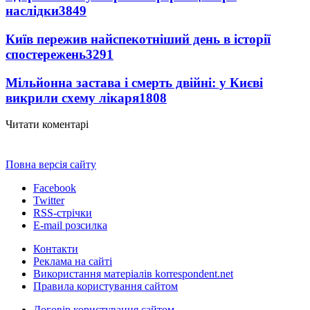
наслідки
3849
Київ пережив найспекотніший день в історії
спостережень
3291
Мільйонна застава і смерть двійні: у Києві
викрили схему лікаря
1808
Читати коментарі
Повна версія сайту
Facebook
Twitter
RSS-стрічки
E-mail розсилка
Контакти
Реклама на сайті
Використання матеріалів korrespondent.net
Правила користування сайтом
Договір користування сайтом