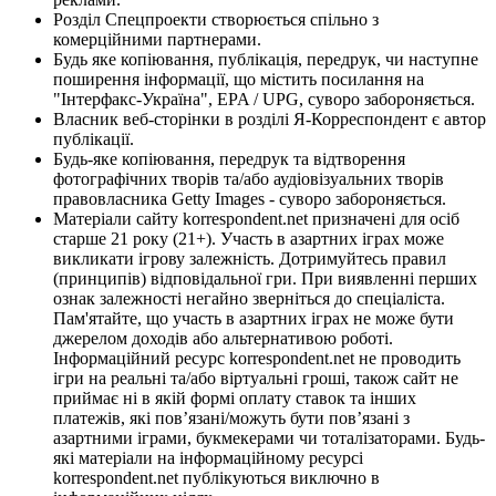
Розділ Спецпроекти створюється спільно з
комерційними партнерами.
Будь яке копіювання, публікація, передрук, чи наступне
поширення інформації, що містить посилання на
"Інтерфакс-Україна", EPA / UPG, суворо забороняється.
Власник веб-сторінки в розділі Я-Корреспондент є автор
публікації.
Будь-яке копіювання, передрук та відтворення
фотографічних творів та/або аудіовізуальних творів
правовласника Getty Images - суворо забороняється.
Матеріали сайту korrespondent.net призначені для осіб
старше 21 року (21+). Участь в азартних іграх може
викликати ігрову залежність. Дотримуйтесь правил
(принципів) відповідальної гри. При виявленні перших
ознак залежності негайно зверніться до спеціаліста.
Пам'ятайте, що участь в азартних іграх не може бути
джерелом доходів або альтернативою роботі.
Інформаційний ресурс korrespondent.net не проводить
ігри на реальні та/або віртуальні гроші, також сайт не
приймає ні в якій формі оплату ставок та інших
платежів, які пов’язані/можуть бути пов’язані з
азартними іграми, букмекерами чи тоталізаторами. Будь-
які матеріали на інформаційному ресурсі
korrespondent.net публікуються виключно в