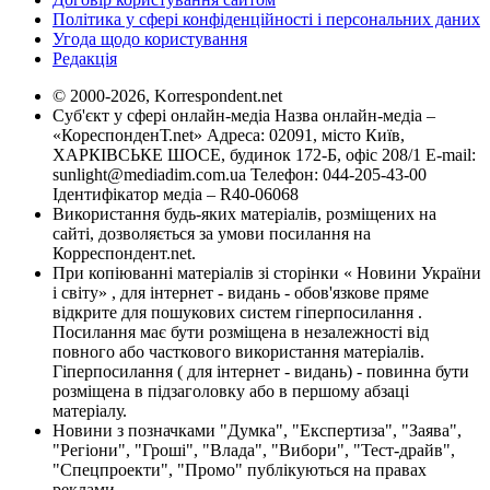
Політика у сфері конфіденційності і персональних даних
Угода щодо користування
Редакція
© 2000-2026, Korrespondent.net
Суб'єкт у сфері онлайн-медіа Назва онлайн-медіа –
«КореспонденТ.net» Адреса: 02091, місто Київ,
ХАРКІВСЬКЕ ШОСЕ, будинок 172-Б, офіс 208/1 E-mail:
sunlight@mediadim.com.ua
Телефон: 044-205-43-00
Ідентифікатор медіа – R40-06068
Використання будь-яких матеріалів, розміщених на
сайті, дозволяється за умови посилання на
Корреспондент.net.
При копіюванні матеріалів зі сторінки « Новини України
і світу» , для інтернет - видань - обов'язкове пряме
відкрите для пошукових систем гіперпосилання .
Посилання має бути розміщена в незалежності від
повного або часткового використання матеріалів.
Гіперпосилання ( для інтернет - видань) - повинна бути
розміщена в підзаголовку або в першому абзаці
матеріалу.
Новини з позначками "Думка", "Експертиза", "Заява",
"Регіони", "Гроші", "Влада", "Вибори", "Тест-драйв",
"Спецпроекти", "Промо" публікуються на правах
реклами.