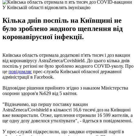
У Київській області відновлять імунізацію
Кілька днів поспіль на Київщині не
було зроблено жодного щеплення від
коронавірусної інфекції.
Київська область отримала додаткові п'ять тисяч і доз вакцин
від коронавірусу AstraZeneca/Covishield. До цього кілька днів
поспіль у регіоні не було зроблено жодного COVID-уколу. Про
це
повідомляє
прес-служба Київської обласної державної
адміністрації в Facebook.
Відповідне рішення прийнято згідно з наказом Міністерства
охорони здоров'я №629 від 5 квітня.
"Відзначимо, що першу поставку вакцин
AstraZeneca/Covishield в кількості 16,6 тисячі доз на Київщині
вже використали. Отже, щеплення отримали 16 599 жителів, а
ще одну дозу довелося утилізувати", - йдеться в повідомленні.
У прес-службі підкреслили, що завдяки отриманій партії в