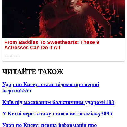
ЧИТАЙТЕ ТАКОЖ
Удар по Києву: стало відомо про перші
жертви
5555
Київ під масованим балістичним ударом
4183
У Києві через атаку стався витік аміаку
3895
Удар по Києву: перша інформація про