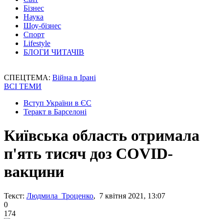
Бізнес
Наука
Шоу-бізнес
Спорт
Lifestyle
БЛОГИ ЧИТАЧІВ
СПЕЦТЕМА:
Війна в Ірані
ВСІ ТЕМИ
Вступ України в ЄС
Теракт в Барселоні
Київська область отримала
п'ять тисяч доз COVID-
вакцини
Текст:
Людмила Троценко
, 7 квітня 2021, 13:07
0
174