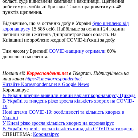
області буде відновлена ​​кампанія з вакцинації. Щеплення
робитимуть мобільні бригади. Також працюватимуть 48
пунктів щеплення.
Відзначимо, що за останню добу в Україні
було щеплено від
коронавірусу
15 585 осіб. Найбільше за останні 24 години
щепили киян і жителів Дніпропетровської області. На
Київщині не зроблено жодної COVID-ін'єкції за добу.
Тим часом у Британії
COVID-вакцину отримали
60%
дорослого населення.
Новини від
Корреспондент.net
в Telegram. Підписуйтесь на
наш канал
https://t.me/korrespondentnet
Читайте Korrespondent.net в Google News
Коронавірус
В Україні вперше виявили новий варіант коронавірусу Цикада
В Україні за тиждень різко зросла кількість хворих на COVID-
19
Нові штами COVID-19: особливості та кількість хворих в
Україні
У Києві різко зросла кількість хворих на коронавірус
В Україні утричі зросла кількість випадків COVID за тиждень
СПЕЦТЕМА:
Коронавірус