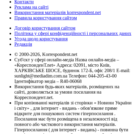
Контакти
Реклама на сайті
Використання матеріалів korrespondent.net
Правила користування сайтом
Договір користування сайтом
Політика у сфері конфіденційності і персональних даних
Угода щодо користування
Редакція
© 2000-2026, Korrespondent.net
Суб'єкт у сфері онлайн-медіа Назва онлайн-медіа –
«КореспонденТ.net» Адреса: 02091, місто Київ,
ХАРКІВСЬКЕ ШОСЕ, будинок 172-Б, офіс 208/1 E-mail:
sunlight@mediadim.com.ua
Телефон: 044-205-43-00
Ідентифікатор медіа – R40-06068
Використання будь-яких матеріалів, розміщених на
сайті, дозволяється за умови посилання на
Корреспондент.net.
При копіюванні матеріалів зі сторінки « Новини України
і світу» , для інтернет - видань - обов'язкове пряме
відкрите для пошукових систем гіперпосилання .
Посилання має бути розміщена в незалежності від
повного або часткового використання матеріалів.
Гіперпосилання ( для інтернет - видань) - повинна бути