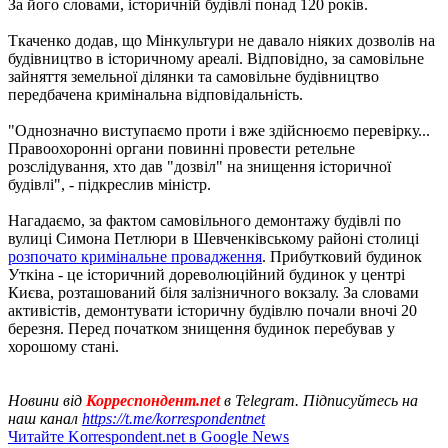
За його словами, історичній будівлі понад 120 років.
Ткаченко додав, що Мінкультури не давало ніяких дозволів на
будівництво в історичному ареалі. Відповідно, за самовільне
зайняття земельної ділянки та самовільне будівництво
передбачена кримінальна відповідальність.
"Однозначно виступаємо проти і вже здійснюємо перевірку...
Правоохоронні органи повинні провести ретельне
розслідування, хто дав "дозвіл" на знищення історичної
будівлі", - підкреслив міністр.
Нагадаємо, за фактом самовільного демонтажу будівлі по
вулиці Симона Петлюри в Шевченківському районі столиці
розпочато кримінальне провадження
. Прибутковий будинок
Уткіна - це історичний дореволюційний будинок у центрі
Києва, розташований біля залізничного вокзалу. За словами
активістів, демонтувати історичну будівлю почали вночі 20
березня. Перед початком знищення будинок перебував у
хорошому стані.
Новини від
Корреспондент.net
в Telegram. Підписуйтесь на
наш канал
https://t.me/korrespondentnet
Читайте Korrespondent.net в Google News