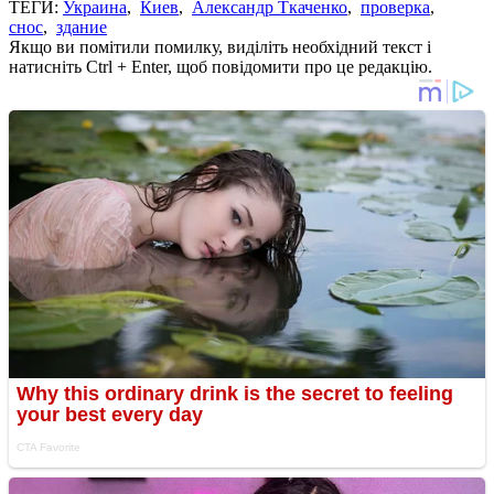
ТЕГИ:
Украина
,
Киев
,
Александр Ткаченко
,
проверка
,
снос
,
здание
Якщо ви помітили помилку, виділіть необхідний текст і
натисніть Ctrl + Enter, щоб повідомити про це редакцію.