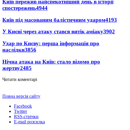
Київ пережив найспекотніший день в історії
спостережень
4944
Київ під масованим балістичним ударом
4193
У Києві через атаку стався витік аміаку
3902
Удар по Києву: перша інформація про
наслідки
3856
Нічна атака на Київ: стало відомо про
жертву
2485
Читати коментарі
Повна версія сайту
Facebook
Twitter
RSS-стрічки
E-mail розсилка