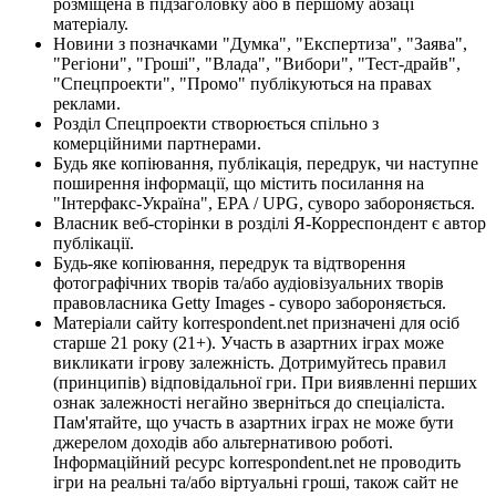
розміщена в підзаголовку або в першому абзаці
матеріалу.
Новини з позначками "Думка", "Експертиза", "Заява",
"Регіони", "Гроші", "Влада", "Вибори", "Тест-драйв",
"Спецпроекти", "Промо" публікуються на правах
реклами.
Розділ Спецпроекти створюється спільно з
комерційними партнерами.
Будь яке копіювання, публікація, передрук, чи наступне
поширення інформації, що містить посилання на
"Інтерфакс-Україна", EPA / UPG, суворо забороняється.
Власник веб-сторінки в розділі Я-Корреспондент є автор
публікації.
Будь-яке копіювання, передрук та відтворення
фотографічних творів та/або аудіовізуальних творів
правовласника Getty Images - суворо забороняється.
Матеріали сайту korrespondent.net призначені для осіб
старше 21 року (21+). Участь в азартних іграх може
викликати ігрову залежність. Дотримуйтесь правил
(принципів) відповідальної гри. При виявленні перших
ознак залежності негайно зверніться до спеціаліста.
Пам'ятайте, що участь в азартних іграх не може бути
джерелом доходів або альтернативою роботі.
Інформаційний ресурс korrespondent.net не проводить
ігри на реальні та/або віртуальні гроші, також сайт не