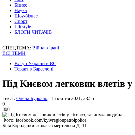
Бізнес
Наука
Шоу-бізнес
Спорт
Lifestyle
БЛОГИ ЧИТАЧІВ
СПЕЦТЕМА:
Війна в Ірані
ВСІ ТЕМИ
Вступ України в ЄС
Теракт в Барселоні
Під Києвом легковик влетів у 
Текст:
Олена Буркало
, 15 квітня 2021, 23:55
0
800
Фото: facebook.com/kyivregionpatrolpolice
Біля Бородянки сталася смертельна ДТП