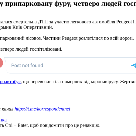
 у припарковану фуру, четверо людей госп
 сталася смертельна ДТП за участю легкового автомобіля Peugeot
відомив Київ Оперативний.
паркований лісовоз. Частини Peugeot розлетілися по всій дорозі.
четверо людей госпіталізовані.
роавтобус
, що перевозив тіла померлих від коронавірусу. Жертво
ш канал
https://t.me/korrespondentnet
нка
ь Ctrl + Enter, щоб повідомити про це редакцію.