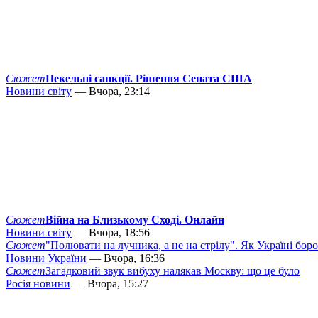
Сюжет
Пекельні санкції. Рішення Сената США
Новини світу
— Вчора, 23:14
Сюжет
Війна на Близькому Сході. Онлайн
Новини світу
— Вчора, 18:56
Сюжет
"Полювати на лучника, а не на стрілу". Як Україні бор
Новини України
— Вчора, 16:36
Сюжет
Загадковий звук вибуху налякав Москву: що це було
Росія новини
— Вчора, 15:27