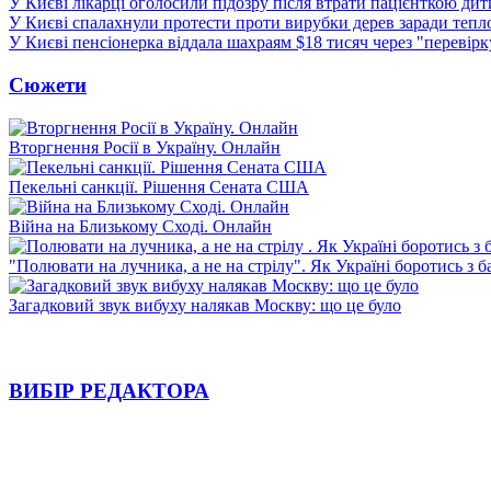
У Києві лікарці оголосили підозру після втрати пацієнткою ди
У Києві спалахнули протести проти вирубки дерев заради тепл
У Києві пенсіонерка віддала шахраям $18 тисяч через "перевір
Сюжети
Вторгнення Росії в Україну. Онлайн
Пекельні санкції. Рішення Сената США
Війна на Близькому Сході. Онлайн
"Полювати на лучника, а не на стрілу". Як Україні боротись з 
Загадковий звук вибуху налякав Москву: що це було
ВИБІР РЕДАКТОРА