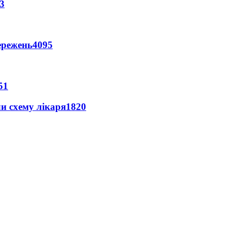
3
ережень
4095
51
ли схему лікаря
1820