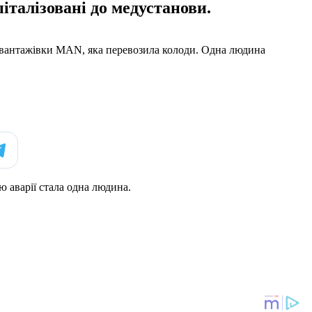
італізовані до медустанови.
 і вантажівки MAN, яка перевозила колоди. Одна людина
ю аварії стала одна людина.