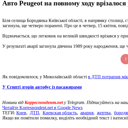
Авто Peugeot на повному ходу врізалося
Біля селища Бородянка Київської області, в напрямку столиці,
загинула, ще четверо поранені. Про це в четвер, 15 квітня, по
Відзначається, що легковик на великій швидкості врізався у при
У результаті аварії загинула дівчина 1989 року народження, ще 
Як повідомлялося, у Миколаївській області
в ДТП потрапив мік
У Єгипті згорів автобус із пасажирами
Новини від
Корреспондент.net
у Telegram. Підписуйтесь на на
Читайте Korrespondent.net в Google News
ТЕГИ:
Киев
,
ДТП
,
Киевская область
,
авария
,
жертва
,
бородя
Якщо ви помітили помилку, виділіть необхідний текст і натисніт