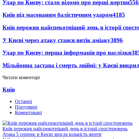
Удар по Києву: стало відомо про перші жертви
556
Київ під масованим балістичним ударом
4185
Київ пережив найспекотніший день в історії спост
У Києві через атаку стався витік аміаку
3896
Удар по Києву: перша інформація про наслідки
38
Мільйонна застава і смерть двійні: у Києві викри
Читати коментарі
Київ
Останні
Популярні
Коментовані
Київ пережив найспекотніший день в історії спостережень
Атака 5 серпня: в Києві зросла кількість жертв