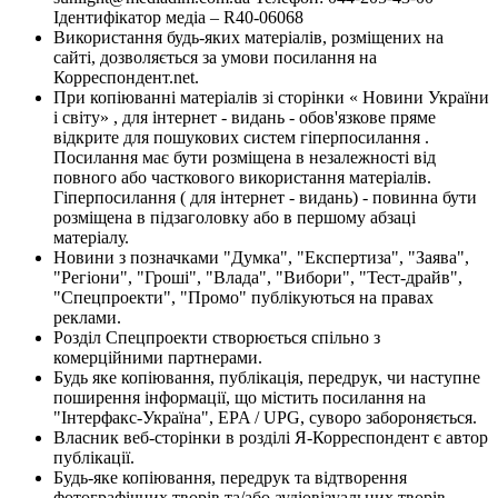
Ідентифікатор медіа – R40-06068
Використання будь-яких матеріалів, розміщених на
сайті, дозволяється за умови посилання на
Корреспондент.net.
При копіюванні матеріалів зі сторінки « Новини України
і світу» , для інтернет - видань - обов'язкове пряме
відкрите для пошукових систем гіперпосилання .
Посилання має бути розміщена в незалежності від
повного або часткового використання матеріалів.
Гіперпосилання ( для інтернет - видань) - повинна бути
розміщена в підзаголовку або в першому абзаці
матеріалу.
Новини з позначками "Думка", "Експертиза", "Заява",
"Регіони", "Гроші", "Влада", "Вибори", "Тест-драйв",
"Спецпроекти", "Промо" публікуються на правах
реклами.
Розділ Спецпроекти створюється спільно з
комерційними партнерами.
Будь яке копіювання, публікація, передрук, чи наступне
поширення інформації, що містить посилання на
"Інтерфакс-Україна", EPA / UPG, суворо забороняється.
Власник веб-сторінки в розділі Я-Корреспондент є автор
публікації.
Будь-яке копіювання, передрук та відтворення
фотографічних творів та/або аудіовізуальних творів