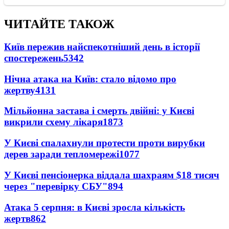
ЧИТАЙТЕ ТАКОЖ
Київ пережив найспекотніший день в історії
спостережень
5342
Нічна атака на Київ: стало відомо про
жертву
4131
Мільйонна застава і смерть двійні: у Києві
викрили схему лікаря
1873
У Києві спалахнули протести проти вирубки
дерев заради тепломережі
1077
У Києві пенсіонерка віддала шахраям $18 тисяч
через "перевірку СБУ"
894
Атака 5 серпня: в Києві зросла кількість
жертв
862