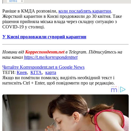
Раніше в КМДА розповіли,
коли послаблять карантин
.
Жорсткий карантин в Києві продовжили до 30 квітня. Таке
рішення прийняла міська влада через складну ситуацію з
COVID-19 у столиці.
У Києві продовжили суворий карантин
Новини від
Корреспондент.net
в Telegram. Підписуйтесь на
наш канал
https://t.me/korrespondentnet
Читайте Korrespondent.net в Google News
ТЕГИ:
Киев
,
КГГА
,
карта
Якщо ви помітили помилку, виділіть необхідний текст і
натисніть Ctrl + Enter, щоб повідомити про це редакцію.