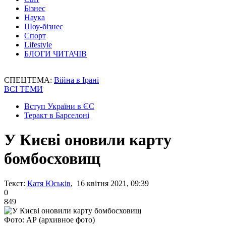
Бізнес
Наука
Шоу-бізнес
Спорт
Lifestyle
БЛОГИ ЧИТАЧІВ
СПЕЦТЕМА:
Війна в Ірані
ВСІ ТЕМИ
Вступ України в ЄС
Теракт в Барселоні
У Києві оновили карту
бомбосховищ
Текст:
Катя Юськів
, 16 квітня 2021, 09:39
0
849
Фото: АР (архивное фото)