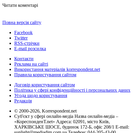
Читати коментарі
Повна версія сайту
Facebook
Twitter
RSS-стрічки
E-mail розсилка
Контакти
Реклама на сайті
Використання матеріалів korrespondent.net
Правила користування сайтом
Договір користування сайтом
Політика у сфері конфіденційності і персональних даних
Угода щодо користування
Редакція
© 2000-2026, Korrespondent.net
Суб'єкт у сфері онлайн-медіа Назва онлайн-медіа –
«КореспонденТ.net» Адреса: 02091, місто Київ,
ХАРКІВСЬКЕ ШОСЕ, будинок 172-Б, офіс 208/1 E-mail:
sunlight@mediadim.com.ua
Телефон: 044-205-43-00