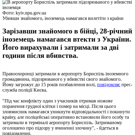
Фото: kyiv.npu.gov.ua
Убивши знайомого, іноземець намагався вилетіти з країни
Зарізавши знайомого в бійці, 28-річний
іноземець намагався втекти з України.
Його вирахували і затримали за дві
години після вбивства.
Правоохоронці затримали в аеропорту Бориспіль іноземного
громадянина, підозрюваного у вбивстві свого знайомого.
Йому загрожує до 15 років позбавлення волі,
повідомляє
прес-
служба поліції Києва.
"Під час конфлікту один з учасників отримав ножове
поранення грудної клітки і помер на місці. Після цього
зловмисник намагався уникнути відповідальності і покинути
країну, але поліцейські оперативно встановили його особу та
затримали в терміналі аеропорту Бориспіль. Затриманому
оголошено про підозру у вчиненні злочину", - йдеться в
повідомленні.