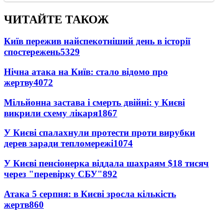
ЧИТАЙТЕ ТАКОЖ
Київ пережив найспекотніший день в історії
спостережень
5329
Нічна атака на Київ: стало відомо про
жертву
4072
Мільйонна застава і смерть двійні: у Києві
викрили схему лікаря
1867
У Києві спалахнули протести проти вирубки
дерев заради тепломережі
1074
У Києві пенсіонерка віддала шахраям $18 тисяч
через "перевірку СБУ"
892
Атака 5 серпня: в Києві зросла кількість
жертв
860