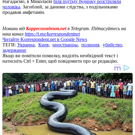
Нагадаємо, в Миколаєві
біля під'їзду будинку розстріляли
чоловіка
. Загиблий, за даними слідства, з подільниками
продавав амфетамін.
Новини від
Корреспондент.net
в Telegram. Підписуйтесь на
наш канал
https://t.me/korrespondentnet
Читайте Korrespondent.net в Google News
ТЕГИ:
Украина
,
Киев
,
иностранцы
,
полиция
,
убийство
,
задержание
Якщо ви помітили помилку, виділіть необхідний текст і
натисніть Ctrl + Enter, щоб повідомити про це редакцію.