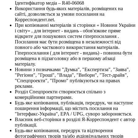
Ідентифікатор медіа – R40-06068
Використання будь-яких матеріалів, розміщених на
сайті, дозволяється за умови посилання на
Корреспондент.net.
При копіюванні матеріалів зі сторінки « Новини України
і світу» , для інтернет - видань - обов'язкове пряме
відкрите для пошукових систем гіперпосилання .
Посилання має бути розміщена в незалежності від
повного або часткового використання матеріалів.
Гіперпосилання ( для інтернет - видань) - повинна бути
розміщена в підзаголовку або в першому абзаці
матеріалу.
Новини з позначками "Думка", "Експертиза", "Заява",
"Регіони", "Гроші", "Влада", "Вибори", "Тест-драйв",
"Спецпроекти", "Промо" публікуються на правах
реклами.
Розділ Спецпроекти створюється спільно з
комерційними партнерами.
Будь яке копіювання, публікація, передрук, чи наступне
поширення інформації, що містить посилання на
"Інтерфакс-Україна", EPA / UPG, суворо забороняється.
Власник веб-сторінки в розділі Я-Корреспондент є автор
публікації.
Будь-яке копіювання, передрук та відтворення
фотографічних творів та/або аудіовізуальних творів