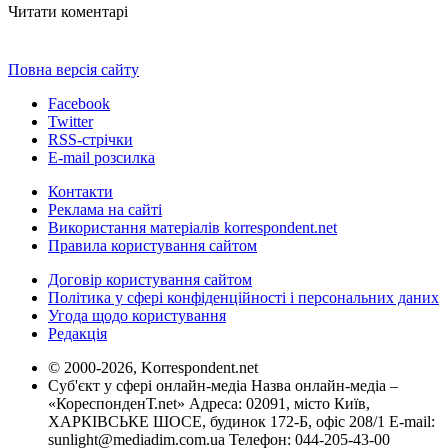
Читати коментарі
Повна версія сайту
Facebook
Twitter
RSS-стрічки
E-mail розсилка
Контакти
Реклама на сайті
Використання матеріалів korrespondent.net
Правила користування сайтом
Договір користування сайтом
Політика у сфері конфіденційності і персональних даних
Угода щодо користування
Редакція
© 2000-2026, Korrespondent.net
Суб'єкт у сфері онлайн-медіа Назва онлайн-медіа –
«КореспонденТ.net» Адреса: 02091, місто Київ,
ХАРКІВСЬКЕ ШОСЕ, будинок 172-Б, офіс 208/1 E-mail:
sunlight@mediadim.com.ua
Телефон: 044-205-43-00