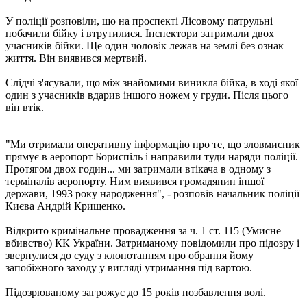
У поліції розповіли, що на проспекті Лісовому патрульні
побачили бійку і втрутилися. Інспектори затримали двох
учасників бійки. Ще один чоловік лежав на землі без ознак
життя. Він виявився мертвий.
Слідчі з'ясували, що між знайомими виникла бійка, в ході якої
один з учасників вдарив іншого ножем у груди. Після цього
він втік.
"Ми отримали оперативну інформацію про те, що зловмисник
прямує в аеропорт Бориспіль і направили туди наряди поліції.
Протягом двох годин... ми затримали втікача в одному з
терміналів аеропорту. Ним виявився громадянин іншої
держави, 1993 року народження", - розповів начальник поліції
Києва Андрій Крищенко.
Відкрито кримінальне провадження за ч. 1 ст. 115 (Умисне
вбивство) КК України. Затриманому повідомили про підозру і
звернулися до суду з клопотанням про обрання йому
запобіжного заходу у вигляді утримання під вартою.
Підозрюваному загрожує до 15 років позбавлення волі.