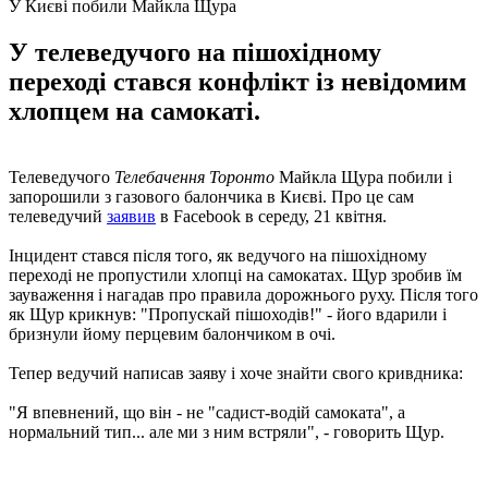
У Києві побили Майкла Щура
У телеведучого на пішохідному
переході стався конфлікт із невідомим
хлопцем на самокаті.
Телеведучого
Телебачення Торонто
Майкла Щура побили і
запорошили з газового балончика в Києві. Про це сам
телеведучий
заявив
в Facebook в середу, 21 квітня.
Інцидент стався після того, як ведучого на пішохідному
переході не пропустили хлопці на самокатах. Щур зробив їм
зауваження і нагадав про правила дорожнього руху. Після того
як Щур крикнув: "Пропускай пішоходів!" - його вдарили і
бризнули йому перцевим балончиком в очі.
Тепер ведучий написав заяву і хоче знайти свого кривдника:
"Я впевнений, що він - не "садист-водій самоката", а
нормальний тип... але ми з ним встряли", - говорить Щур.