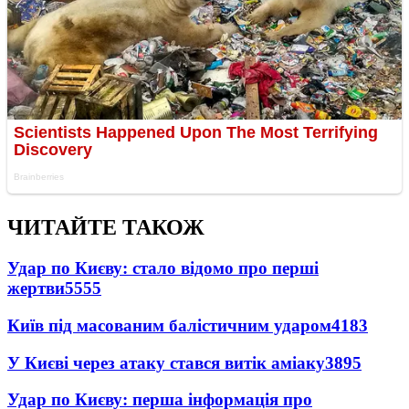
ЧИТАЙТЕ ТАКОЖ
Удар по Києву: стало відомо про перші
жертви
5555
Київ під масованим балістичним ударом
4183
У Києві через атаку стався витік аміаку
3895
Удар по Києву: перша інформація про