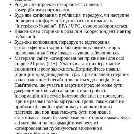
Розділ Спецпроекти створюється спільно з
комерційними партнерами.
Будь яке копіювання, публікація, передрук, чи наступне
поширення інформації, що містить посилання на
"Інтерфакс-Україна", EPA / UPG, суворо забороняється.
Власник веб-сторінки в розділі Я-Корреспондент є автор
публікації.
Будь-яке копіювання, передрук та відтворення
фотографічних творів та/або аудіовізуальних творів
правовласника Getty Images - суворо забороняється.
Матеріали сайту korrespondent.net призначені для осіб
старше 21 року (21+). Участь в азартних іграх може
викликати ігрову залежність. Дотримуйтесь правил
(принципів) відповідальної гри. При виявленні перших
ознак залежності негайно зверніться до спеціаліста.
Пам'ятайте, що участь в азартних іграх не може бути
джерелом доходів або альтернативою роботі.
Інформаційний ресурс korrespondent.net не проводить
ігри на реальні та/або віртуальні гроші, також сайт не
приймає ні в якій формі оплату ставок та інших
платежів, які пов’язані/можуть бути пов’язані з
азартними іграми, букмекерами чи тоталізаторами. Будь-
які матеріали на інформаційному ресурсі
korrespondent.net публікуються виключно в
інформаційних цілях.