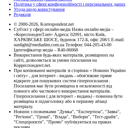
Політика у сфері конфіденційності і персональних даних
Угода щодо користування
Редакція
© 2000-2026, Korrespondent.net
Суб'єкт у сфері онлайн-медіа Назва онлайн-медіа –
«КореспонденТ.net» Адреса: 02091, місто Київ,
ХАРКІВСЬКЕ ШОСЕ, будинок 172-Б, офіс 208/1 E-mail:
sunlight@mediadim.com.ua
Телефон: 044-205-43-00
Ідентифікатор медіа – R40-06068
Використання будь-яких матеріалів, розміщених на
сайті, дозволяється за умови посилання на
Корреспондент.net.
При копіюванні матеріалів зі сторінки « Новини України
і світу» , для інтернет - видань - обов'язкове пряме
відкрите для пошукових систем гіперпосилання .
Посилання має бути розміщена в незалежності від
повного або часткового використання матеріалів.
Гіперпосилання ( для інтернет - видань) - повинна бути
розміщена в підзаголовку або в першому абзаці
матеріалу.
Новини з позначками "Думка", "Експертиза", "Заява",
"Регіони", "Гроші", "Влада", "Вибори", "Тест-драйв",
"Спецпроекти", "Промо" публікуються на правах
реклами.