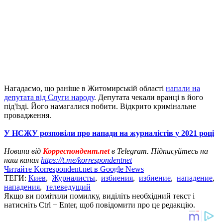
Нагадаємо, що раніше в Житомирській області
напали на
депутата від Слуги народу
. Депутата чекали вранці в його
під'їзді. Його намагалися побити. Відкрито кримінальне
провадження.
У НСЖУ розповіли про напади на журналістів у 2021 році
Новини від
Корреспондент.net
в Telegram. Підписуйтесь на
наш канал
https://t.me/korrespondentnet
Читайте Korrespondent.net в Google News
ТЕГИ:
Киев
,
Журналисты
,
избиения
,
избиение
,
нападение
,
нападения
,
телеведущий
Якщо ви помітили помилку, виділіть необхідний текст і
натисніть Ctrl + Enter, щоб повідомити про це редакцію.