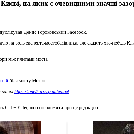
Києві, на яких є очевидними значні заз
опублікував Денис Гороховський Facebook.
дую на роль експерта-мостобудівника, але скажіть хто-небудь Кл
зори між плитами моста.
жній
біля мосту Метро.
ш канал
https://t.me/korrespondentnet
ь Ctrl + Enter, щоб повідомити про це редакцію.