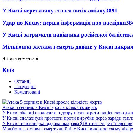
У Києві через атаку стався витік аміаку
3891
Удар по Києву: перша інформація про наслідки
38
У Києві затримали навідника російської балістик
Мільйонна застава і смерть двійні: у Києві викри
Читати коментарі
Київ
Останні
Популярні
Коментовані
Атака 5 серпня: в Києві зросла кількість жертв
У Києві лікарці оголосили підозру після втрати пацієнткою ди
У Києві спалахнули протести проти вирубки дерев заради тепл
У Києві пенсіонерка віддала шахраям $18 тисяч через "перевір
Мільйонна застава і смерть двійні: у Києві викрили схему лікар