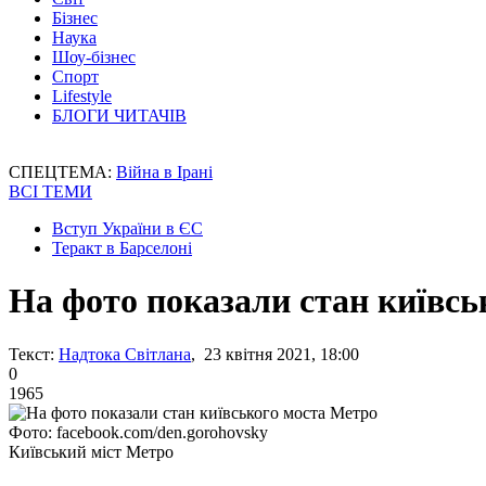
Бізнес
Наука
Шоу-бізнес
Спорт
Lifestyle
БЛОГИ ЧИТАЧІВ
СПЕЦТЕМА:
Війна в Ірані
ВСІ ТЕМИ
Вступ України в ЄС
Теракт в Барселоні
На фото показали стан київсь
Текст:
Надтока Світлана
, 23 квітня 2021, 18:00
0
1965
Фото: facebook.com/den.gorohovsky
Київський міст Метро