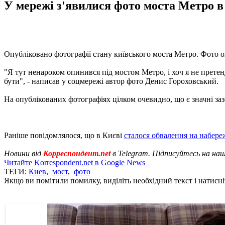
У мережі з'явилися фото моста Метро в 
Опубліковано фотографії стану київського моста Метро. Фото 
"Я тут ненароком опинився під мостом Метро, і хоч я не претен
бути", - написав у соцмережі автор фото Денис Гороховський.
На опублікованих фотографіях цілком очевидно, що є значні за
Раніше повідомлялося, що в Києві
сталося обвалення на набере
Новини від
Корреспондент.net
в Telegram. Підписуйтесь на на
Читайте Korrespondent.net в Google News
ТЕГИ:
Киев
,
мост
,
фото
Якщо ви помітили помилку, виділіть необхідний текст і натисніт