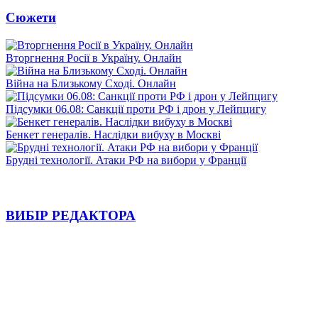
Сюжети
Вторгнення Росії в Україну. Онлайн
Війна на Близькому Сході. Онлайн
Підсумки 06.08: Санкції проти РФ і дрон у Лейпцигу
Бенкет генералів. Наслідки вибуху в Москві
Брудні технології. Атаки РФ на вибори у Франції
ВИБІР РЕДАКТОРА