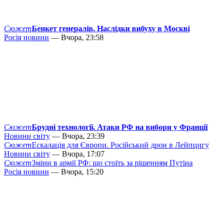
Сюжет
Бенкет генералів. Наслідки вибуху в Москві
Росія новини
— Вчора, 23:58
Сюжет
Брудні технології. Атаки РФ на вибори у Франції
Новини світу
— Вчора, 23:39
Сюжет
Ескалація для Європи. Російський дрон в Лейпцигу
Новини світу
— Вчора, 17:07
Сюжет
Зміни в армії РФ: що стоїть за рішенням Путіна
Росія новини
— Вчора, 15:20