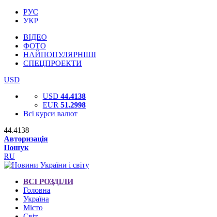
РУС
УКР
ВІДЕО
ФОТО
НАЙПОПУЛЯРНІШІ
СПЕЦПРОЕКТИ
USD
USD
44.4138
EUR
51.2998
Всі курси валют
44.4138
Авторизація
Пошук
RU
ВСІ РОЗДІЛИ
Головна
Україна
Місто
Світ