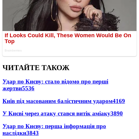
ЧИТАЙТЕ ТАКОЖ
Удар по Києву: стало відомо про перші
жертви
5536
Київ під масованим балістичним ударом
4169
У Києві через атаку стався витік аміаку
3890
Удар по Києву: перша інформація про
наслідки
3843