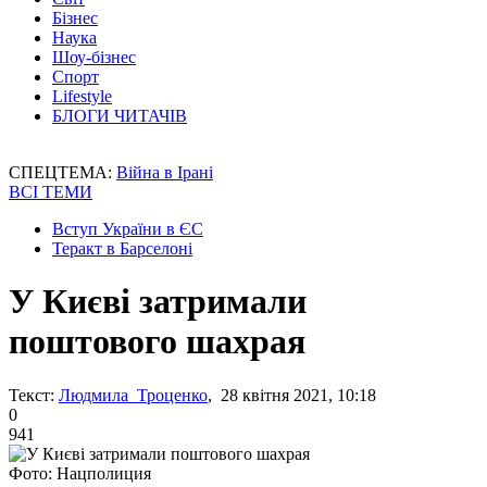
Бізнес
Наука
Шоу-бізнес
Спорт
Lifestyle
БЛОГИ ЧИТАЧІВ
СПЕЦТЕМА:
Війна в Ірані
ВСІ ТЕМИ
Вступ України в ЄС
Теракт в Барселоні
У Києві затримали
поштового шахрая
Текст:
Людмила Троценко
, 28 квітня 2021, 10:18
0
941
Фото: Нацполиция