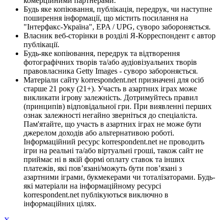
комерційними партнерами.
Будь яке копіювання, публікація, передрук, чи наступне
поширення інформації, що містить посилання на
"Інтерфакс-Україна", EPA / UPG, суворо забороняється.
Власник веб-сторінки в розділі Я-Корреспондент є автор
публікації.
Будь-яке копіювання, передрук та відтворення
фотографічних творів та/або аудіовізуальних творів
правовласника Getty Images - суворо забороняється.
Матеріали сайту korrespondent.net призначені для осіб
старше 21 року (21+). Участь в азартних іграх може
викликати ігрову залежність. Дотримуйтесь правил
(принципів) відповідальної гри. При виявленні перших
ознак залежності негайно зверніться до спеціаліста.
Пам'ятайте, що участь в азартних іграх не може бути
джерелом доходів або альтернативою роботі.
Інформаційний ресурс korrespondent.net не проводить
ігри на реальні та/або віртуальні гроші, також сайт не
приймає ні в якій формі оплату ставок та інших
платежів, які пов’язані/можуть бути пов’язані з
азартними іграми, букмекерами чи тоталізаторами. Будь-
які матеріали на інформаційному ресурсі
korrespondent.net публікуються виключно в
інформаційних цілях.