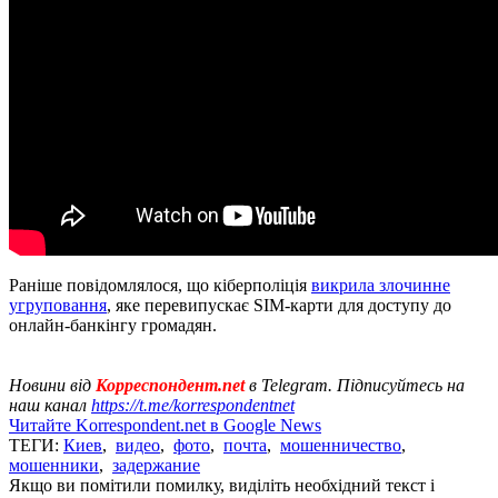
Раніше повідомлялося, що кіберполіція
викрила злочинне
угруповання
, яке перевипускає SIM-карти для доступу до
онлайн-банкінгу громадян.
Новини від
Корреспондент.net
в Telegram. Підписуйтесь на
наш канал
https://t.me/korrespondentnet
Читайте Korrespondent.net в Google News
ТЕГИ:
Киев
,
видео
,
фото
,
почта
,
мошенничество
,
мошенники
,
задержание
Якщо ви помітили помилку, виділіть необхідний текст і