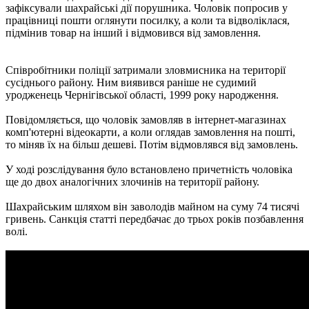
зафіксували шахрайські дії порушника. Чоловік попросив у
працівниці пошти оглянути посилку, а коли та відволіклася,
підмінив товар на інший і відмовився від замовлення.
Співробітники поліції затримали зловмисника на території
сусіднього району. Ним виявився раніше не судимий
уродженець Чернігівської області, 1999 року народження.
Повідомляється, що чоловік замовляв в інтернет-магазинах
комп'ютерні відеокарти, а коли оглядав замовлення на пошті,
то міняв їх на більш дешеві. Потім відмовлявся від замовлень.
У ході розслідування було встановлено причетність чоловіка
ще до двох аналогічних злочинів на території району.
Шахрайським шляхом він заволодів майном на суму 74 тисячі
гривень. Санкція статті передбачає до трьох років позбавлення
волі.