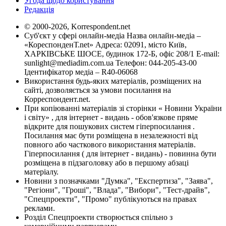
Угода щодо користування
Редакція
© 2000-2026, Korrespondent.net
Суб'єкт у сфері онлайн-медіа Назва онлайн-медіа –
«КореспонденТ.net» Адреса: 02091, місто Київ,
ХАРКІВСЬКЕ ШОСЕ, будинок 172-Б, офіс 208/1 E-mail:
sunlight@mediadim.com.ua
Телефон: 044-205-43-00
Ідентифікатор медіа – R40-06068
Використання будь-яких матеріалів, розміщених на
сайті, дозволяється за умови посилання на
Корреспондент.net.
При копіюванні матеріалів зі сторінки « Новини України
і світу» , для інтернет - видань - обов'язкове пряме
відкрите для пошукових систем гіперпосилання .
Посилання має бути розміщена в незалежності від
повного або часткового використання матеріалів.
Гіперпосилання ( для інтернет - видань) - повинна бути
розміщена в підзаголовку або в першому абзаці
матеріалу.
Новини з позначками "Думка", "Експертиза", "Заява",
"Регіони", "Гроші", "Влада", "Вибори", "Тест-драйв",
"Спецпроекти", "Промо" публікуються на правах
реклами.
Розділ Спецпроекти створюється спільно з