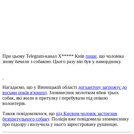
При цьому Telegram-канал Х***** Київ
пише
, що чоловіка
знову бачили з собакою. Цього разу він був у наморднику.
Нагадаємо, що у Вінницькій області
догхантеру загрожує до
восьми років в'язниці
. Зловмисник молотком вбив трьох
собак, які жили в притулку і перебували під опікою
волонтерів.
Також повідомлялося, що
під Києвом чоловік застрелив
безпритульного собаку
. Поліція вже повідомила зловмиснику
про підозру і вилучила у нього зареєстровану рушницю.