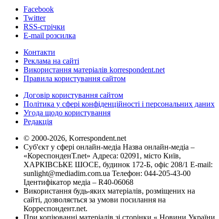
Facebook
Twitter
RSS-стрічки
E-mail розсилка
Контакти
Реклама на сайті
Використання матеріалів korrespondent.net
Правила користування сайтом
Договір користування сайтом
Політика у сфері конфіденційності і персональних даних
Угода щодо користування
Редакція
© 2000-2026, Korrespondent.net
Суб'єкт у сфері онлайн-медіа Назва онлайн-медіа –
«КореспонденТ.net» Адреса: 02091, місто Київ,
ХАРКІВСЬКЕ ШОСЕ, будинок 172-Б, офіс 208/1 E-mail:
sunlight@mediadim.com.ua
Телефон: 044-205-43-00
Ідентифікатор медіа – R40-06068
Використання будь-яких матеріалів, розміщених на
сайті, дозволяється за умови посилання на
Корреспондент.net.
При копіюванні матеріалів зі сторінки « Новини України