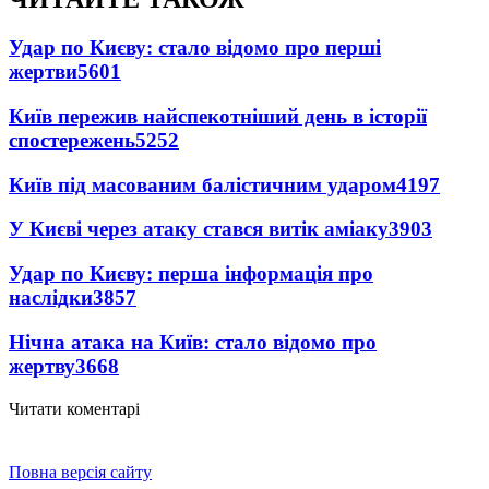
Удар по Києву: стало відомо про перші
жертви
5601
Київ пережив найспекотніший день в історії
спостережень
5252
Київ під масованим балістичним ударом
4197
У Києві через атаку стався витік аміаку
3903
Удар по Києву: перша інформація про
наслідки
3857
Нічна атака на Київ: стало відомо про
жертву
3668
Читати коментарі
Повна версія сайту