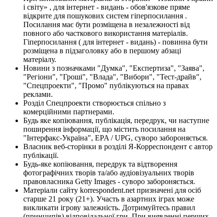
і світу» , для інтернет - видань - обов'язкове пряме
відкрите для пошукових систем гіперпосилання .
Посилання має бути розміщена в незалежності від
повного або часткового використання матеріалів.
Гіперпосилання ( для інтернет - видань) - повинна бути
розміщена в підзаголовку або в першому абзаці
матеріалу.
Новини з позначками "Думка", "Експертиза", "Заява",
"Регіони", "Гроші", "Влада", "Вибори", "Тест-драйв",
"Спецпроекти", "Промо" публікуються на правах
реклами.
Розділ Спецпроекти створюється спільно з
комерційними партнерами.
Будь яке копіювання, публікація, передрук, чи наступне
поширення інформації, що містить посилання на
"Інтерфакс-Україна", EPA / UPG, суворо забороняється.
Власник веб-сторінки в розділі Я-Корреспондент є автор
публікації.
Будь-яке копіювання, передрук та відтворення
фотографічних творів та/або аудіовізуальних творів
правовласника Getty Images - суворо забороняється.
Матеріали сайту korrespondent.net призначені для осіб
старше 21 року (21+). Участь в азартних іграх може
викликати ігрову залежність. Дотримуйтесь правил
(принципів) відповідальної гри. При виявленні перших