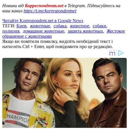
Новини від
Корреспондент.net
в Telegram. Підписуйтесь на
наш канал
https://t.me/korrespondentnet
Читайте Korrespondent.net в Google News
ТЕГИ:
Киев
,
животные
,
собака
,
животное
,
собаки
,
полиция
,
домашние животные
,
защита животных
,
Жестокое
обращение с животными
Якщо ви помітили помилку, виділіть необхідний текст і
натисніть Ctrl + Enter, щоб повідомити про це редакцію.