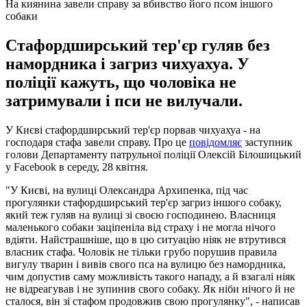
На киянина завели справу за вбивство його псом іншого
собаки
Стафордширський тер'єр гуляв без
намордника і загриз чихуахуа. У
поліції кажуть, що чоловіка не
затримували і пси не вилучали.
У Києві стафордширський тер'єр порвав чихуахуа - на
господаря стафа завели справу. Про це
повідомляє
заступник
голови Департаменту патрульної поліції Олексій Білошицький
у Facebook в середу, 28 квітня.
"У Києві, на вулиці Олександра Архипенка, під час
прогулянки стафордширський тер'єр загриз іншого собаку,
який теж гуляв на вулиці зі своєю господинею. Власниця
маленького собаки заціпеніла від страху і не могла нічого
вдіяти. Найстрашніше, що в цю ситуацію ніяк не втрутився
власник стафа. Чоловік не тільки грубо порушив правила
вигулу тварин і вивів свого пса на вулицю без намордника,
чим допустив саму можливість такого нападу, а й взагалі ніяк
не відреагував і не зупинив свого собаку. Як ніби нічого й не
сталося, він зі стафом продовжив свою прогулянку", - написав