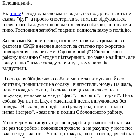
Білошицький.
Як
пише
Сегодня, за словами свідків, господар пса навіть не
сказав "фу!", а просто спостерігав за тим, що відбувається,
після цього байдуже пішов далі зі своїм собакою, попиваючи
пиво. Господиня загиблої тварини написала заяву в поліцію.
За словами Білошицького, пізніше чоловіка затримали, за
фактом в ЄРДР внесли відомості за статтею про жорстоке
поводження з тваринами. Однак в поліції Оболонського
району виданню Сегодня підтвердили, що заява надійшла, але
кажуть, що "немає складу злочину", тому чоловіка
відпустили.
"Господаря бійцівського собаки ми не затримували. Його
опитали, подивилися на собаку і відпустили. Чому? На жаль,
немає складу злочину. Господар не цькував свого пса на
чихуахуа, не давав команду "фас!", "розірви!", "порви!". Його
собака був на повідку, а маленький песик вигулювався без
повідка. На жаль, він підбіг до бультер'єра, і той на нього
напав і загриз", - заявили в поліції Оболонського району.
У соцмережах пишуть, що господар бійцівського собаки вже
не раз так робив і поводився зухвало, а на рахунку у його пса
вже не одна жертва. У поліції кажуть, що на господаря собаки