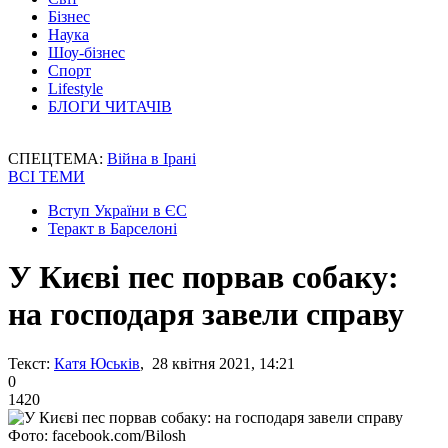
Бізнес
Наука
Шоу-бізнес
Спорт
Lifestyle
БЛОГИ ЧИТАЧІВ
СПЕЦТЕМА:
Війна в Ірані
ВСІ ТЕМИ
Вступ України в ЄС
Теракт в Барселоні
У Києві пес порвав собаку:
на господаря завели справу
Текст:
Катя Юськів
, 28 квітня 2021, 14:21
0
1420
Фото: facebook.com/Bilosh