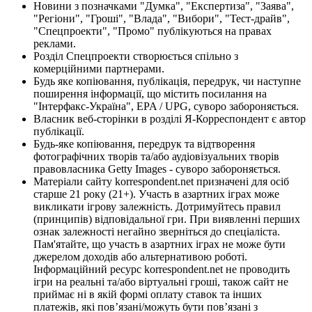
Новини з позначками "Думка", "Експертиза", "Заява",
"Регіони", "Гроші", "Влада", "Вибори", "Тест-драйв",
"Спецпроекти", "Промо" публікуються на правах
реклами.
Розділ Спецпроекти створюється спільно з
комерційними партнерами.
Будь яке копіювання, публікація, передрук, чи наступне
поширення інформації, що містить посилання на
"Інтерфакс-Україна", EPA / UPG, суворо забороняється.
Власник веб-сторінки в розділі Я-Корреспондент є автор
публікації.
Будь-яке копіювання, передрук та відтворення
фотографічних творів та/або аудіовізуальних творів
правовласника Getty Images - суворо забороняється.
Матеріали сайту korrespondent.net призначені для осіб
старше 21 року (21+). Участь в азартних іграх може
викликати ігрову залежність. Дотримуйтесь правил
(принципів) відповідальної гри. При виявленні перших
ознак залежності негайно зверніться до спеціаліста.
Пам'ятайте, що участь в азартних іграх не може бути
джерелом доходів або альтернативою роботі.
Інформаційний ресурс korrespondent.net не проводить
ігри на реальні та/або віртуальні гроші, також сайт не
приймає ні в якій формі оплату ставок та інших
платежів, які пов’язані/можуть бути пов’язані з