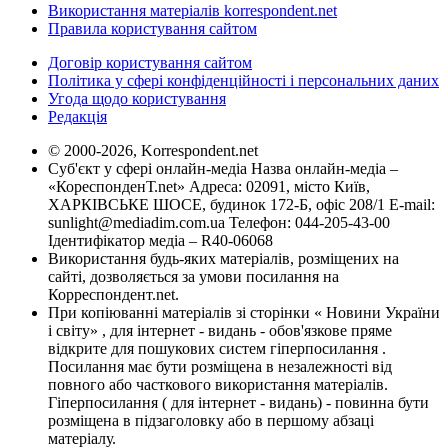
Використання матеріалів korrespondent.net
Правила користування сайтом
Договір користування сайтом
Політика у сфері конфіденційності і персональних даних
Угода щодо користування
Редакція
© 2000-2026, Korrespondent.net
Суб'єкт у сфері онлайн-медіа Назва онлайн-медіа –
«КореспонденТ.net» Адреса: 02091, місто Київ,
ХАРКІВСЬКЕ ШОСЕ, будинок 172-Б, офіс 208/1 E-mail:
sunlight@mediadim.com.ua
Телефон: 044-205-43-00
Ідентифікатор медіа – R40-06068
Використання будь-яких матеріалів, розміщених на
сайті, дозволяється за умови посилання на
Корреспондент.net.
При копіюванні матеріалів зі сторінки « Новини України
і світу» , для інтернет - видань - обов'язкове пряме
відкрите для пошукових систем гіперпосилання .
Посилання має бути розміщена в незалежності від
повного або часткового використання матеріалів.
Гіперпосилання ( для інтернет - видань) - повинна бути
розміщена в підзаголовку або в першому абзаці
матеріалу.