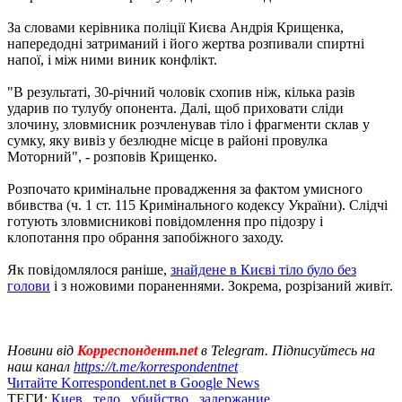
За словами керівника поліції Києва Андрія Крищенка,
напередодні затриманий і його жертва розпивали спиртні
напої, і між ними виник конфлікт.
"В результаті, 30-річний чоловік схопив ніж, кілька разів
ударив по тулубу опонента. Далі, щоб приховати сліди
злочину, зловмисник розчленував тіло і фрагменти склав у
сумку, яку вивіз у безлюдне місце в районі провулка
Моторний", - розповів Крищенко.
Розпочато кримінальне провадження за фактом умисного
вбивства (ч. 1 ст. 115 Кримінального кодексу України). Слідчі
готують зловмисникові повідомлення про підозру і
клопотання про обрання запобіжного заходу.
Як повідомлялося раніше,
знайдене в Києві тіло було без
голови
і з ножовими пораненнями. Зокрема, розрізаний живіт.
Новини від
Корреспондент.net
в Telegram. Підписуйтесь на
наш канал
https://t.me/korrespondentnet
Читайте Korrespondent.net в Google News
ТЕГИ:
Киев
,
тело
,
убийство
,
задержание