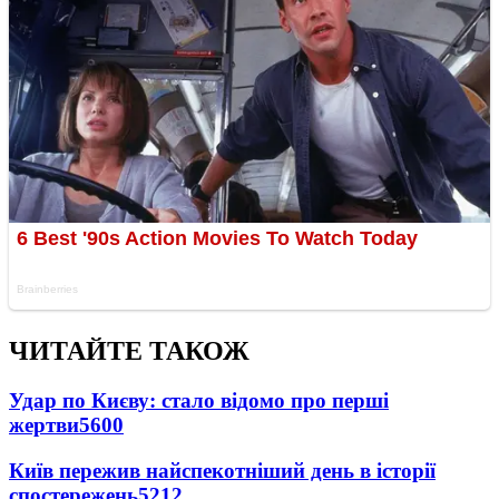
ЧИТАЙТЕ ТАКОЖ
Удар по Києву: стало відомо про перші
жертви
5600
Київ пережив найспекотніший день в історії
спостережень
5212