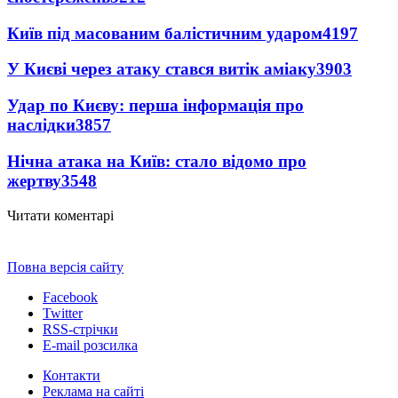
Київ під масованим балістичним ударом
4197
У Києві через атаку стався витік аміаку
3903
Удар по Києву: перша інформація про
наслідки
3857
Нічна атака на Київ: стало відомо про
жертву
3548
Читати коментарі
Повна версія сайту
Facebook
Twitter
RSS-стрічки
E-mail розсилка
Контакти
Реклама на сайті