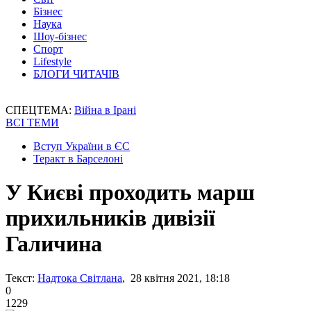
Бізнес
Наука
Шоу-бізнес
Спорт
Lifestyle
БЛОГИ ЧИТАЧІВ
СПЕЦТЕМА:
Війна в Ірані
ВСІ ТЕМИ
Вступ України в ЄС
Теракт в Барселоні
У Києві проходить марш
прихильників дивізії
Галичина
Текст:
Надтока Світлана
, 28 квітня 2021, 18:18
0
1229