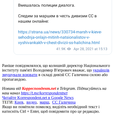
Раніше повідомлялося, що колишній директор Національного
інституту пам'яті Володимир В'ятрович вважає, що
українців
змушували воювати
в складі дивізії СС Галичина силою або
пропагандою.
Новини від
Корреспондент.net
в Telegram. Підписуйтесь на
наш канал
https://t.me/korrespondentnet
Читайте Korrespondent.net в Google News
ТЕГИ:
Киев
,
видео
,
марш
,
СС Галичина
Якщо ви помітили помилку, виділіть необхідний текст і
натисніть Ctrl + Enter, щоб повідомити про це редакцію.