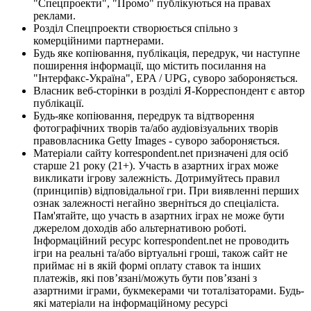
"Спецпроекти", "Промо" публікуються на правах
реклами.
Розділ Спецпроекти створюється спільно з
комерційними партнерами.
Будь яке копіювання, публікація, передрук, чи наступне
поширення інформації, що містить посилання на
"Інтерфакс-Україна", EPA / UPG, суворо забороняється.
Власник веб-сторінки в розділі Я-Корреспондент є автор
публікації.
Будь-яке копіювання, передрук та відтворення
фотографічних творів та/або аудіовізуальних творів
правовласника Getty Images - суворо забороняється.
Матеріали сайту korrespondent.net призначені для осіб
старше 21 року (21+). Участь в азартних іграх може
викликати ігрову залежність. Дотримуйтесь правил
(принципів) відповідальної гри. При виявленні перших
ознак залежності негайно зверніться до спеціаліста.
Пам'ятайте, що участь в азартних іграх не може бути
джерелом доходів або альтернативою роботі.
Інформаційний ресурс korrespondent.net не проводить
ігри на реальні та/або віртуальні гроші, також сайт не
приймає ні в якій формі оплату ставок та інших
платежів, які пов’язані/можуть бути пов’язані з
азартними іграми, букмекерами чи тоталізаторами. Будь-
які матеріали на інформаційному ресурсі