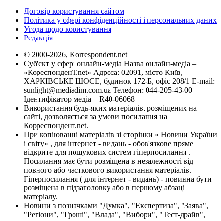
Договір користування сайтом
Політика у сфері конфіденційності і персональних даних
Угода щодо користування
Редакція
© 2000-2026, Korrespondent.net
Суб'єкт у сфері онлайн-медіа Назва онлайн-медіа –
«КореспонденТ.net» Адреса: 02091, місто Київ,
ХАРКІВСЬКЕ ШОСЕ, будинок 172-Б, офіс 208/1 E-mail:
sunlight@mediadim.com.ua
Телефон: 044-205-43-00
Ідентифікатор медіа – R40-06068
Використання будь-яких матеріалів, розміщених на
сайті, дозволяється за умови посилання на
Корреспондент.net.
При копіюванні матеріалів зі сторінки « Новини України
і світу» , для інтернет - видань - обов'язкове пряме
відкрите для пошукових систем гіперпосилання .
Посилання має бути розміщена в незалежності від
повного або часткового використання матеріалів.
Гіперпосилання ( для інтернет - видань) - повинна бути
розміщена в підзаголовку або в першому абзаці
матеріалу.
Новини з позначками "Думка", "Експертиза", "Заява",
"Регіони", "Гроші", "Влада", "Вибори", "Тест-драйв",