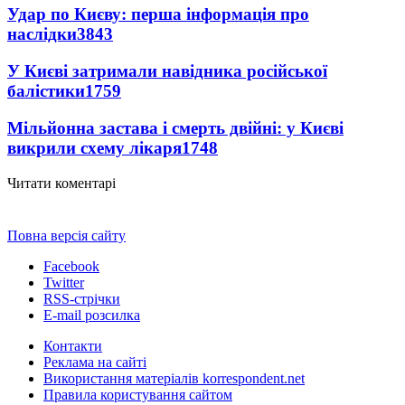
Удар по Києву: перша інформація про
наслідки
3843
У Києві затримали навідника російської
балістики
1759
Мільйонна застава і смерть двійні: у Києві
викрили схему лікаря
1748
Читати коментарі
Повна версія сайту
Facebook
Twitter
RSS-стрічки
E-mail розсилка
Контакти
Реклама на сайті
Використання матеріалів korrespondent.net
Правила користування сайтом