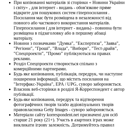
При копіюванні матеріалів зі сторінки « Новини України
і світу» , для інтернет - видань - обов'язкове пряме
відкрите для пошукових систем гіперпосилання .
Посилання має бути розміщена в незалежності від
повного або часткового використання матеріалів.
Гіперпосилання ( для інтернет - видань) - повинна бути
розміщена в підзаголовку або в першому абзаці
матеріалу.
Новини з позначками "Думка", "Експертиза", "Заява",
"Регіони", "Гроші", "Влада", "Вибори", "Тест-драйв",
"Спецпроекти", "Промо" публікуються на правах
реклами.
Розділ Спецпроекти створюється спільно з
комерційними партнерами.
Будь яке копіювання, публікація, передрук, чи наступне
поширення інформації, що містить посилання на
"Інтерфакс-Україна", EPA / UPG, суворо забороняється.
Власник веб-сторінки в розділі Я-Корреспондент є автор
публікації.
Будь-яке копіювання, передрук та відтворення
фотографічних творів та/або аудіовізуальних творів
правовласника Getty Images - суворо забороняється.
Матеріали сайту korrespondent.net призначені для осіб
старше 21 року (21+). Участь в азартних іграх може
викликати ігрову залежність. Дотримуйтесь правил