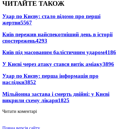
ЧИТАЙТЕ ТАКОЖ
Удар по Києву: стало відомо про перші
жертви
5567
Київ пережив найспекотніший день в історії
спостережень
4293
Київ під масованим балістичним ударом
4186
У Києві через атаку стався витік аміаку
3896
Удар по Києву: перша інформація про
наслідки
3852
Мільйонна застава і смерть двійні: у Києві
викрили схему лікаря
1825
Читати коментарі
Повна версія сайту