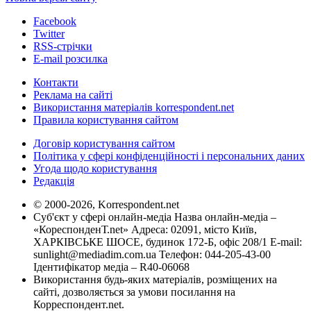
Facebook
Twitter
RSS-стрічки
E-mail розсилка
Контакти
Реклама на сайті
Використання матеріалів korrespondent.net
Правила користування сайтом
Договір користування сайтом
Політика у сфері конфіденційності і персональних даних
Угода щодо користування
Редакція
© 2000-2026, Korrespondent.net
Суб'єкт у сфері онлайн-медіа Назва онлайн-медіа –
«КореспонденТ.net» Адреса: 02091, місто Київ,
ХАРКІВСЬКЕ ШОСЕ, будинок 172-Б, офіс 208/1 E-mail:
sunlight@mediadim.com.ua
Телефон: 044-205-43-00
Ідентифікатор медіа – R40-06068
Використання будь-яких матеріалів, розміщених на
сайті, дозволяється за умови посилання на
Корреспондент.net.