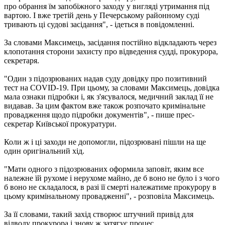
про обрання їм запобіжного заходу у вигляді утримання під
вартою. І вже третій день у Печерському районному суді
тривають ці судові засідання", - ідеться в повідомленні.
За словами Максимець, засідання постійно відкладають через
клопотання сторони захисту про відведення судді, прокурора,
секретаря.
"Один з підозрюваних надав суду довідку про позитивний
тест на COVID-19. При цьому, за словами Максимець, довідка
мала ознаки підробки і, як з'ясувалося, медичний заклад її не
видавав. За цим фактом вже також розпочато кримінальне
провадження щодо підробки документів", - пише прес-
секретар Київської прокуратури.
Коли ж і ці заходи не допомогли, підозрювані пішли на ще
один оригінальний хід.
"Мати одного з підозрюваних оформила заповіт, яким все
належне їй рухоме і нерухоме майно, де б воно не було і з чого
б воно не складалося, в разі її смерті належатиме прокурору в
цьому кримінальному провадженні", - розповіла Максимець.
За її словами, такий захід створює штучний привід для
відводу прокурора і знову ж затягує процес.